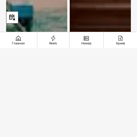
Главная
Reels
Номер
Архив
Казахстан делает
ставку на
ExxonMobil
гидроэнергетику
остается с нами!