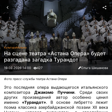
Культура
Музыка
На сцене театра «Астана Опера» будет
разгадана загадка Турандот
19.02.2026 14:00
427
Ольга Шишанова
Фото: пресс-службы театра Астана Опера
Это последняя опера выдающегося итальянского
композитора
Джакомо Пуччини
. Среди своих
других произведений автор особенно ценил
именно
«Турандот»
. В основе либретто лежит
поэма классика азербайджанской поэзии ХІІ века