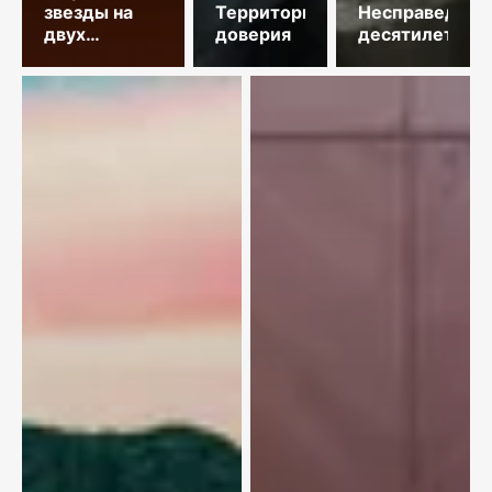
звезды на
Территория
Несправедлив
двух
доверия
десятилетий
площадках
столицы