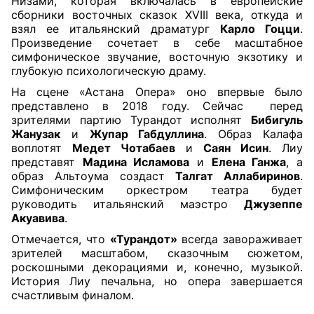
Низами, которая включалась в европейские
сборники восточных сказок ХVIII века, откуда и
взял ее итальянский драматург
Карло Гоцци
.
Произведение сочетает в себе масштабное
симфоническое звучание, восточную экзотику и
глубокую психологическую драму.
На сцене «Астана Опера» оно впервые было
представлено в 2018 году. Сейчас перед
зрителями партию Турандот исполнят
Бибигуль
Жанузак
и
Жупар Габдуллина
. Образ Калафа
воплотят
Медет Чотабаев
и
Саян Исин
. Лиу
представят
Мадина Исламова
и
Елена Ганжа
, а
образ Альтоума создаст
Талгат Аллабиринов
.
Симфоническим оркестром театра будет
руководить итальянский маэстро
Джузеппе
Акуавива
.
Отмечается, что
«Турандот»
всегда завораживает
зрителей масштабом, сказочным сюжетом,
роскошными декорациями и, конечно, музыкой.
История Лиу печальна, но опера завершается
счастливым финалом.