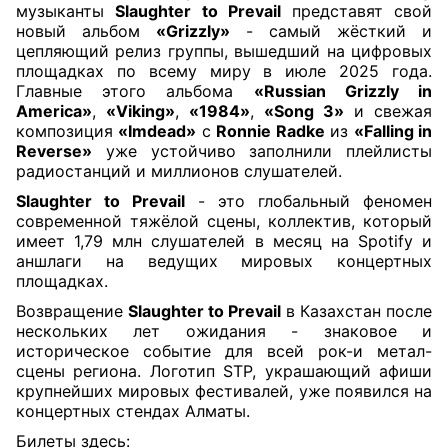
музыканты
Slaughter to Prevail
представят свой
новый альбом
«Grizzly»
- самый жёсткий и
цепляющий релиз группы, вышедший на цифровых
площадках по всему миру в июле 2025 года.
Главные этого альбома
«Russian Grizzly in
America»
,
«Viking»
,
«1984»
,
«Song 3»
и свежая
композиция
«Imdead»
с
Ronnie Radke
из
«Falling in
Reverse»
уже устойчиво заполнили плейлисты
радиостанций и миллионов слушателей.
Slaughter to Prevail
- это глобальный феномен
современной тяжёлой сцены, коллектив, который
имеет 1,79 млн слушателей в месяц на Spotify и
аншлаги на ведущих мировых концертных
площадках.
Возвращение
Slaughter to Prevail
в Казахстан после
нескольких лет ожидания - знаковое и
историческое событие для всей рок-и метал-
сцены региона. Логотип STP, украшающий афиши
крупнейших мировых фестивалей, уже появился на
концертных стендах Алматы.
Билеты здесь: