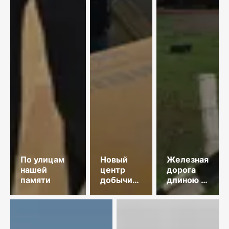
По улицам
Новый
Железная
нашей
центр
дорога
памяти
добычи
длиною в
меди
35 лет