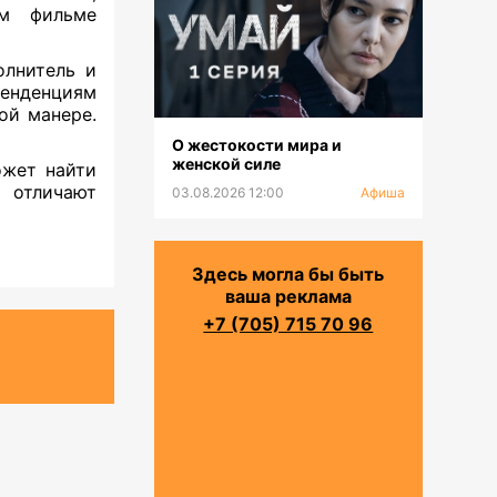
ом фильме
олнитель и
тенденциям
ой манере.
О жестокости мира и
женской силе
ожет найти
 отличают
03.08.2026 12:00
Афиша
Здесь могла бы быть
ваша реклама
+7 (705) 715 70 96