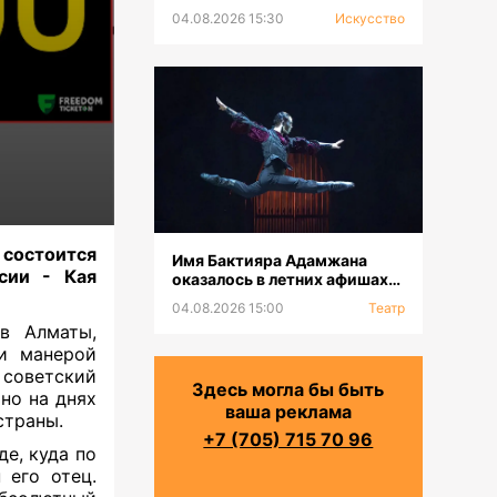
выставка к 100-летию Сахи
04.08.2026 15:30
Искусство
Романова
 состоится
Имя Бактияра Адамжана
сии - Кая
оказалось в летних афишах
на всех континентах
04.08.2026 15:00
Театр
в Алматы,
и манерой
 советский
Здесь могла бы быть
но на днях
ваша реклама
страны.
+7 (705) 715 70 96
де
, куда по
 его отец.