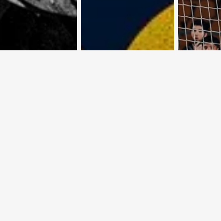
 Крутой
Астропрогноз с
Евроку