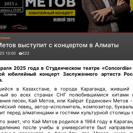
узыка
Метов выступит с концертом в Алматы
25 13:00
622
раля 2025 года в Студенческом театре «Concordia»
ой юбилейный концерт Заслуженного артиста Рос
.
шийся в Казахстане, в городе Караганда, живший 
тный во всех странах СНГ полюбившимися хитами 
ения песен, Кай Метов, или Кайрат Ерденович Метов -
ийский певец, автор-исполнитель, композитор, букваль
ит перед алматинцами и гостями культурной столицы 
то знает, что Кай Метов родился в 1964 году в
Караган
делению после учебы в университете был направлен