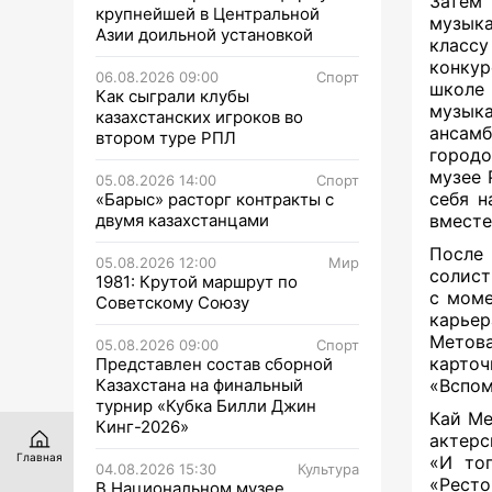
Затем
крупнейшей в Центральной
музыка
Азии доильной установкой
класс
конк
06.08.2026 09:00
Спорт
школе
Как сыграли клубы
музык
казахстанских игроков во
ансамб
втором туре РПЛ
город
музее 
05.08.2026 14:00
Спорт
себя н
«Барыс» расторг контракты с
двумя казахстанцами
вместе
После
05.08.2026 12:00
Мир
солист
1981: Крутой маршрут по
с моме
Советскому Союзу
карьер
Метов
05.08.2026 09:00
Спорт
карточ
Представлен состав сборной
Казахстана на финальный
«Вспом
турнир «Кубка Билли Джин
Кай М
Кинг-2026»
актерс
Главная
«И тог
04.08.2026 15:30
Культура
«Ресто
В Национальном музее