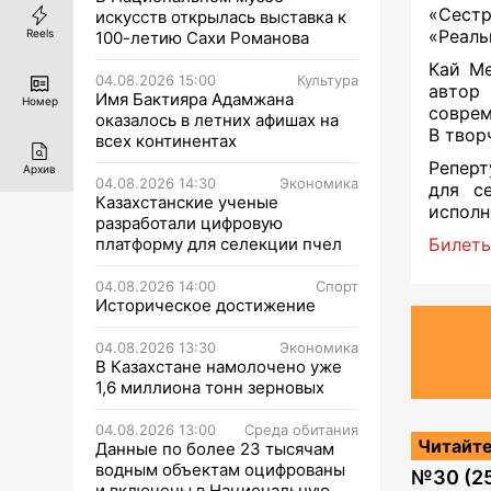
«Сест
искусств открылась выставка к
«Реаль
Reels
100-летию Сахи Романова
Кай Ме
04.08.2026 15:00
Культура
автор 
Имя Бактияра Адамжана
Номер
соврем
оказалось в летних афишах на
В твор
всех континентах
Реперт
Архив
04.08.2026 14:30
Экономика
для с
Казахстанские ученые
исполн
разработали цифровую
платформу для селекции пчел
Билеты
04.08.2026 14:00
Спорт
Историческое достижение
04.08.2026 13:30
Экономика
В Казахстане намолочено уже
1,6 миллиона тонн зерновых
04.08.2026 13:00
Среда обитания
Читайте
Данные по более 23 тысячам
водным объектам оцифрованы
№
30 (2
и включены в Национальную