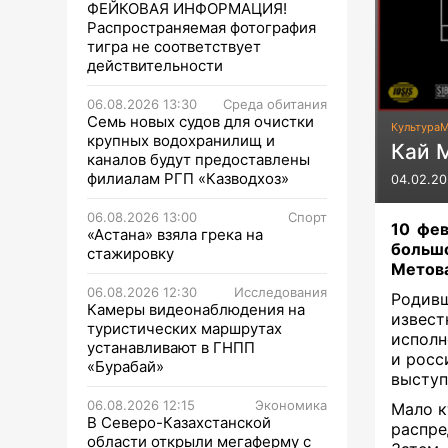
ФЕЙКОВАЯ ИНФОРМАЦИЯ!
Распространяемая фотография
тигра не соответствует
действительности
06.08.2026 13:30
Среда обитания
Семь новых судов для очистки
Культура
М
крупных водохранилищ и
Кай 
каналов будут предоставлены
филиалам РГП «Казводхоз»
04.02.20
06.08.2026 13:00
Спорт
10 фев
«Астана» взяла грека на
больш
стажировку
Метова
06.08.2026 12:30
Исследования
Родив
Камеры видеонаблюдения на
извес
туристических маршрутах
исполн
устанавливают в ГНПП
и росс
«Бурабай»
выступ
06.08.2026 12:15
Экономика
Мало к
В Северо-Казахстанской
распре
области открыли мегаферму с