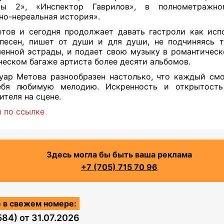
ры 2», «Инспектор Гаврилов», в полнометражн
но-нереальная история».
тов и сегодня продолжает давать гастроли как исп
песен, пишет от души и для души, не подчиняясь 
енной эстрады, и подает свою музыку в романтическ
ческом багаже артиста более десяти альбомов.
уар Метова разнообразен настолько, что каждый см
ебя любимую мелодию. Искренность и открытость
ителя на сцене.
 по ссылке
Здесь могла бы быть ваша реклама
+7 (705) 715 70 96
 в свежем номере:
584)
от
31.07.2026