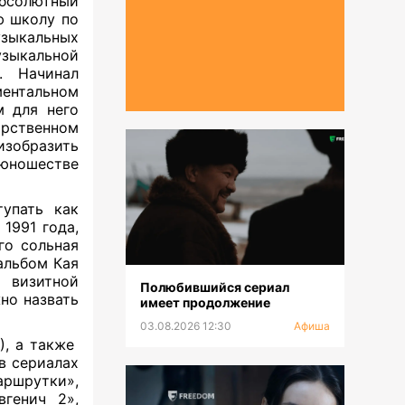
бсолютный
ю школу по
узыкальных
зыкальной
. Начинал
ентальном
м для него
рственном
изобразить
 юношестве
упать как
1991 года,
го сольная
альбом Кая
 визитной
Полюбившийся сериал
но назвать
имеет продолжение
03.08.2026 12:30
Афиша
), а также
 в сериалах
аршрутки»,
вгенич 2»,