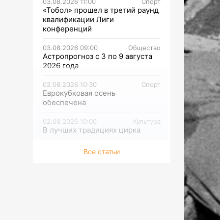
03.08.2026 11:00
Спорт
«Тобол» прошел в третий раунд
квалификации Лиги
конференций
03.08.2026 09:00
Общество
Астропрогноз с 3 по 9 августа
2026 года
02.08.2026 10:30
Спорт
Еврокубковая осень
обеспечена
02.08.2026 10:00
Культура
В лучших традициях цирка
02.08.2026 09:30
Культура
Все статьи
Подвиг в степи
02.08.2026 09:00
Среда обитания
Бухтарминские аккорды
01.08.2026 13:30
Культура
Что делают музыканты на