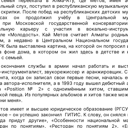
 семья переехала в
Алма-Ату
, где Метов, имея
а
льный слух
, поступил в республиканскую музыкальну
у
скрипки
. После побед на республиканских детских м
урсах он продолжил учёбу в
Центральной му
при
Московской государственной консерватории
альную карьеру с участия в вокально-инструм
ле «Молодость». Кай Метов считает Алматы родны
ом, а недавно в Центральном Национальном госуда
РК была выставлена картина, на которой он попросил 
а фоне дома, в котором он жил здесь в детстве и
 с семьей.
 окончания службы в армии начал работать и выст
-инструменталист, звукорежиссер и аранжировщик. С 
нта, когда он записал свои первые песни, началась е
а автора-исполнителя, а в 1993 году вышел дебютный 
а «
Position № 2
» с
одноимённым хитом
, ставшим
кой певца. Из популярных альбомов и хитов также мож
ни меня».
етов имеет и
высшее
юридическое образование
(
РГСУ
кое – он успешно закончил
ГИТИС. К слову, он снялся
да придут другие», «Особенности национальной м
ран по понятиям», «Ресторан по понятиям 2», «Е