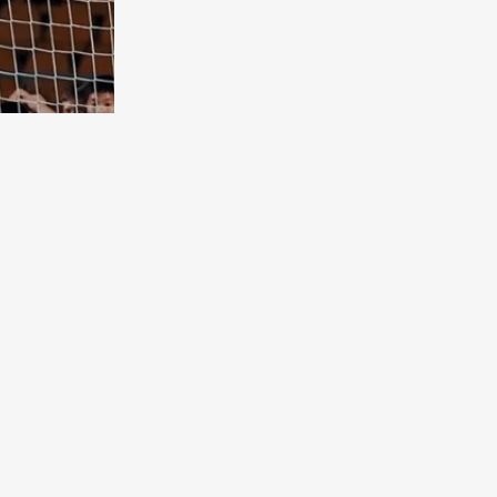
бковая