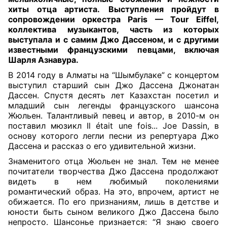
хиты отца артиста.
Выступления пройдут в
сопровождении оркестра Paris — Tour Eiffel,
коллектива музыкантов, часть из которых
выступала и с самим Джо Дассеном, и с другими
известными французскими певцами, включая
Шарля Азнавура
.
В 2014 году в Алматы на “Шымбулаке” с концертом
выступил старший сын Джо Дассена Джонатан
Дассен. Спустя десять лет Казахстан посетил и
младший сын легенды французского шансона
Жюльен. Талантливый певец и автор, в 2010-м он
поставил мюзикл Il était une fois... Joe Dassin, в
основу которого легли песни из репертуара Джо
Дассена и рассказ о его удивительной жизни.
Знаменитого отца Жюльен не знал. Тем не менее
почитатели творчества Джо Дассена продолжают
видеть в нем любимый поколениями
романтический образ. На это, впрочем, артист не
обижается. По его признаниям, лишь в детстве и
юности быть сыном великого Джо Дассена было
непросто. Шансонье признается: “Я знаю своего