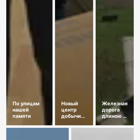
По улицам
Новый
Железная
нашей
центр
дорога
памяти
добычи
длиною в
меди
35 лет