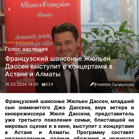
Культура
Музыка
Голос наследия
Французский шансонье Жюльен
Дассен выступит с концертами в
Астане и Алматы
16.03.2024 14:00
524
Эльвира Сыздыкова
Французский шансонье Жюльен Дассен, младший
сын знаменитого Джо Дассена, внук актера и
кинорежиссера Жюля Дассена, представитель
уже третьего поколения семьи, блиставшей на
мировых сценах и в кино, выступит с концертами
в Астане и Алматы. Программу составят
меланхоличные, полные обожания и нежности