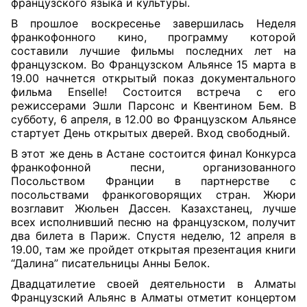
французского языка и культуры.
В прошлое воскресенье завершилась Неделя
франкофонного кино, программу которой
составили лучшие фильмы последних лет на
французском. Во Французском Альянсе 15 марта в
19.00 начнется открытый показ документального
фильма Enselle! Состоится встреча с его
режиссерами Эшли Парсонс и Квентином Бем. В
субботу, 6 апреля, в 12.00 во Французском Альянсе
стартует День открытых дверей. Вход свободный.
В этот же день в Астане состоится финал Конкурса
франкофонной песни, организованного
Посольством Франции в партнерстве с
посольствами франкоговорящих стран. Жюри
возглавит Жюльен Дассен. Казахстанец, лучше
всех исполнивший песню на французском, получит
два билета в Париж. Спустя неделю, 12 апреля в
19.00, там же пройдет открытая презентация книги
“Далина” писательницы Анны Белок.
Двадцатилетие своей деятельности в Алматы
Французский Альянс в Алматы отметит концертом