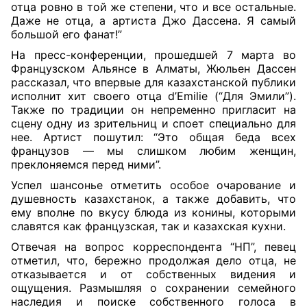
отца ровно в той же степени, что и все остальные.
Даже не отца, а артиста Джо Дассена. Я самый
большой его фанат!”
На пресс-конференции, прошедшей 7 марта во
Французском Альянсе в Алматы, Жюльен Дассен
рассказал, что впервые для казахстанской публики
исполнит хит своего отца d’Emilie (“Для Эмили”).
Также по традиции он непременно пригласит на
сцену одну из зрительниц и споет специально для
нее. Артист пошутил: “Это общая беда всех
французов — мы слишком любим женщин,
преклоняемся перед ними”.
Успел шансонье отметить особое очарование и
душевность казахстанок, а также добавить, что
ему вполне по вкусу блюда из конины, которыми
славятся как французская, так и казахская кухни.
Отвечая на вопрос корреспондента “НП”, певец
отметил, что, бережно продолжая дело отца, не
отказывается и от собственных видения и
ощущения. Размышляя о сохранении семейного
наследия и поиске собственного голоса в