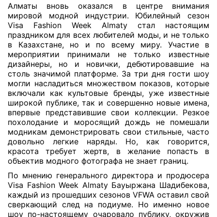
Алматы вновь оказался в центре внимания
мировой модной индустрии. Юбилейный сезон
Visa Fashion Week Almaty стал настоящим
праздником для всех любителей моды, и не только
в Казахстане, но и по всему миру. Участие в
мероприятии принимали не только известные
дизайнеры, но и новички, дебютировавшие на
столь значимой платформе. За три дня гости шоу
могли насладиться множеством показов, которые
включали как культовые бренды, уже известные
широкой публике, так и совершенно новые имена,
впервые представившие свои коллекции. Резкое
похолодание и моросящий дождь не помешали
модникам демонстрировать свои стильные, часто
довольно легкие наряды. Но, как говорится,
красота требует жертв, в желание попасть в
объектив модного фотографа не знает границ.
По мнению генерального директора и продюсера
Visa Fashion Week Almaty Бауыржана Шадибекова,
каждый из прошедших сезонов VFWA оставил свой
сверкающий след на подиуме. Но именно новое
шоу по-настоящему очаровало публику, окружив