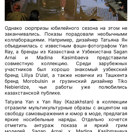
Однако сюрпризы юбилейного сезона на этом не
заканчивались. Показы порадовали необычными
коллаборациями. Например, дизайнер Татьяна Ян
объединилась с известным фэшн-фотографом Yan
Ray, а бренды из Казахстана и Узбекистана Sagan
Arnai и Madina Kasimbaeva представили
совместную коллекцию. Среди зарубежных
участников был хорошо знакомый узбекский
бренд Liliya D’ulat, а также новички из Ташкента
бренд Morobulsin и грузинский дизайнер Tiko
Nebieridze, чьи работы уже полюбились
казахстанской публике.
Tatyana Yan x Yan Ray (Kazakhstan) в коллекции
отразили мультикультурные образы с акцентом на
свободу самовыражения и юмор в моде, предлагая
яркие носибельные наряды. Отдельно хочется
отметить антураж показа и яркий грим
моделей.
Sagan Arnai x Madina Kasibmayeva