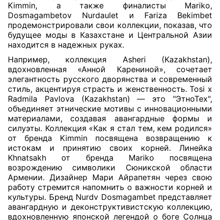
Kimmin, а также финалисты Mariko,
Dosmagambetov Nurdaulet и Fariza Bekimbet
продемонстрировали свои коллекции, показав, что
будущее моды в Казахстане и Центральной Азии
находится в надежных руках.
Например, коллекция Asheri (Kazakhstan),
вдохновленная «Анной Карениной», сочетает
элегантность русского дворянства и современный
стиль, акцентируя страсть и женственность. Tosi x
Radmila Pavlova (Kazakhstan) — это "ЭтноТех",
объединяет этнические мотивы с инновационными
материалами, создавая авангардные формы и
силуэты. Коллекция «Как я стал тем, кем родился»
от бренда Kimmin посвящена возвращению к
истокам и принятию своих корней. Линейка
Khnatsakh от бренда Mariko посвящена
возрождению символики Сюникской области
Армении. Дизайнер Мари Айрапетян через свою
работу стремится напомнить о важности корней и
культуры. Бренд Nurdv Dosmagambet представляет
авангардную и деконструктивистскую коллекцию,
вдохновленную японской легендой о боге Солнца