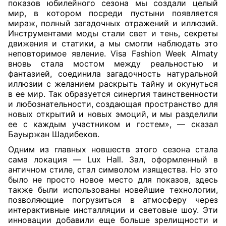
показов юбилейного сезона мы создали целый
мир, в котором посреди пустыни появляется
мираж, полный загадочных отражений и иллюзий.
Инструментами моды стали свет и тень, секреты
движения и статики, а мы смогли наблюдать это
неповторимое явление. Visa Fashion Week Almaty
вновь стала мостом между реальностью и
фантазией, соединила загадочность натуральной
иллюзии с желанием раскрыть тайну и окунуться
в ее мир. Так образуется синергия таинственности
и любознательности, создающая пространство для
новых открытий и новых эмоций, и мы разделили
ее с каждым участником и гостем», — сказал
Бауыржан Шадибеков.
Одним из главных новшеств этого сезона стала
сама локация — Lux Hall. Зал, оформленный в
античном стиле, стал символом изящества. Но это
было не просто новое место для показов, здесь
также были использованы новейшие технологии,
позволяющие погрузиться в атмосферу через
интерактивные инсталляции и световые шоу. Эти
инновации добавили еще больше зрелищности и