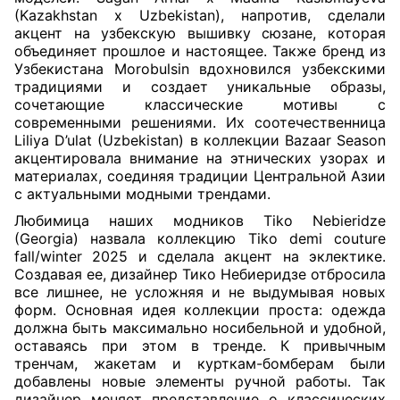
(Kazakhstan x Uzbekistan), напротив, сделали
акцент на узбекскую вышивку сюзане, которая
объединяет прошлое и настоящее. Также бренд из
Узбекистана Morobulsin вдохновился узбекскими
традициями и создает уникальные образы,
сочетающие классические мотивы с
современными решениями. Их соотечественница
Liliya D’ulat (Uzbekistan) в коллекции Bazaar Season
акцентировала внимание на этнических узорах и
материалах, соединяя традиции Центральной Азии
с актуальными модными трендами.
Любимица наших модников Tiko Nebieridze
(Georgia) назвала коллекцию Tiko demi couture
fall/winter 2025 и сделала акцент на эклектике.
Создавая ее, дизайнер Тико Небиеридзе отбросила
все лишнее, не усложняя и не выдумывая новых
форм. Основная идея коллекции проста: одежда
должна быть максимально носибельной и удобной,
оставаясь при этом в тренде. К привычным
тренчам, жакетам и курткам-бомберам были
добавлены новые элементы ручной работы. Так
дизайнер меняет представление о классических