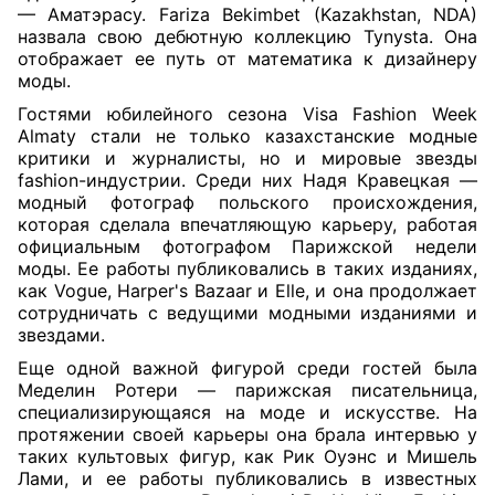
— Аматэрасу. Fariza Bekimbet (Kazakhstan, NDA)
назвала свою дебютную коллекцию Tynysta. Она
отображает ее путь от математика к дизайнеру
моды.
Гостями юбилейного сезона Visa Fashion Week
Almaty стали не только казахстанские модные
критики и журналисты, но и мировые звезды
fashion-индустрии. Среди них Надя Кравецкая —
модный фотограф польского происхождения,
которая сделала впечатляющую карьеру, работая
официальным фотографом Парижской недели
моды. Ее работы публиковались в таких изданиях,
как Vogue, Harper's Bazaar и Elle, и она продолжает
сотрудничать с ведущими модными изданиями и
звездами.
Еще одной важной фигурой среди гостей была
Меделин Ротери — парижская писательница,
специализирующаяся на моде и искусстве. На
протяжении своей карьеры она брала интервью у
таких культовых фигур, как Рик Оуэнс и Мишель
Лами, и ее работы публиковались в известных