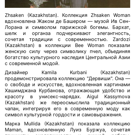
Zhsaken (Kazakhstan). Коллекция Zhsaken Woman
вдохновлена Жаком де Башером — музой Ив Сен-
Лорана и символом парижской богемы. Бархат,
шелк и органза подчеркивают элегантность,
сочетая традиции с современностью. Zardozi
(Kazakhstan) в коллекции Bee Woman показали
женскую силу через символику пчел, объединяя
богатство культурного наследия Центральной Азии
с современной модой.
Дизайнер Kamila Kurbani (Kazakhstan)
продемонстрировала коллекцию "Дервиши". Она —
о свободе и искусстве, вдохновленная картинами
Хашимджана Курбанова, отражающая удобство и
красоту в унисекс-нарядах. Aigul Kassymova
(Kazakhstan) же переосмыслила традиционный
чапан, интегрируя его в современную моду как
символ культурной гордости и самовыражения.
Марка Mullida (Kazakhstan) показала коллекцию
Maman, вдохновленную Луиз Буржуа, сочетая