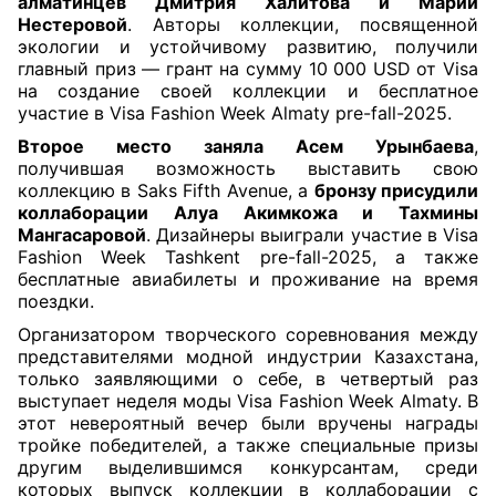
алматинцев Дмитрия Халитова и Марии
Нестеровой
. Авторы коллекции, посвященной
экологии и устойчивому развитию, получили
главный приз — грант на сумму 10 000 USD от Visa
на создание своей коллекции и бесплатное
участие в Visa Fashion Week Almaty pre-fall-2025.
Второе место заняла Асем Урынбаева
,
получившая возможность выставить свою
коллекцию в Saks Fifth Avenue, а
бронзу присудили
коллаборации Алуа Акимкожа и Тахмины
Мангасаровой
. Дизайнеры выиграли участие в Visa
Fashion Week Tashkent pre-fall-2025, а также
бесплатные авиабилеты и проживание на время
поездки.
Организатором творческого соревнования между
представителями модной индустрии Казахстана,
только заявляющими о себе, в четвертый раз
выступает неделя моды Visa Fashion Week Almaty. В
этот невероятный вечер были вручены награды
тройке победителей, а также специальные призы
другим выделившимся конкурсантам, среди
которых выпуск коллекции в коллаборации с