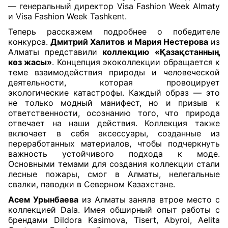
—
генеральный директор Visa Fashion Week Almaty
и Visa Fashion Week Tashkent.
Теперь расскажем подробнее о победителе
конкурса.
Дмитрий Халитов и Мария Нестерова
из
Алматы представили
коллекцию
«Қазақстанның
көз жасы»
. Концепция экоколлекции обращается к
теме взаимодействия природы и человеческой
деятельности, которая провоцирует
экологические катастрофы. Каждый образ — это
не только модный манифест, но и призыв к
ответственности, осознанию того, что природа
отвечает на наши действия. Коллекция также
включает в себя аксессуары, созданные из
переработанных материалов, чтобы подчеркнуть
важность устойчивого подхода к моде.
Основными темами для создания коллекции стали
лесные пожары, смог в Алматы, нелегальные
свалки, паводки в Северном Казахстане.
Асем Урынбаева
из Алматы заняла втрое место с
коллекцией Dala. Имея обширный опыт работы с
брендами Dildora Kasimova, Tisert, Abyroi, Aelita