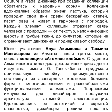
Сouture и Prada, дизайнер при создании коллекции
обратилась к народным корням. Коллекция
вдохновлена образом жизни пастуха, который
проводит свои дни среди бескрайних степей,
пасет овец и живет в гармонии с природой.
Каждый элемент коллекции отражает связь
человека с природой — от текстур, напоминающих
шерсть и грубые ткани, до силуэтов, которые не
ограничивают движения и подчеркивают свободу.
Юные участницы
Алуа Акимкожа и Тахмина
Мангасарова
из Алматы заняли третье место,
создав
коллекцию «Атомное клеймо»
. Студентки
Алматинского колледжа декоративно-прикладного
искусства имени О. Тансыкбаева придумали
оригинальную линейку, преимущественно
состоящую из авангардных костюмов больших
форм с многочисленными и разнообразными
функциональными элементами. Творческим
импульсом для дизайнеров послужила
архитектура атомной электростанции.
Вдохновившись ее эстетикой и скрытой
опасностью, дизайнеры решили показать