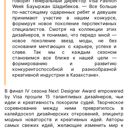
говорит генеральный директор Visa Fashion
Week Бауыржан Шадибеков. — Все больше
по-настоящему одаренных ребят и девушек
принимают участие в нашем конкурсе,
формируя новое поколение перспективных
специалистов. Смотря на коллекции этих
дизайнеров, я понимаю, что передо мной —
новое поколение звезд моды, не без
основания мечтающих о карьере, успехе и
славе. Так мы с каждым сезоном
становимся все ближе к нашей цели —
формированию и развитию
конкурентоспособной и разнообразной
креативной индустрии в Казахстане».
В финал IV сезона Next Designer Award empowered
by Visa прошли 15 талантливых дизайнеров, чьи
идеи и креативность покорили судей. Творческое
соревнование между ними превратилось в
калейдоскоп дизайнерских откровений, эпицентр
модных новаторств и креативных идей. Авторы
самых свежих идей, желающие изменить мир к