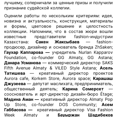
лучшему, соперничали за ценные призы и получили
признание судейской коллегии.
Оценили работы по нескольким критериям: идея,
новизна и актуальность, конструкция, материалы
и формы, цветовое решение и целостность
коллекции. Напомним, что в состав жюри вошли
известные представители fashion
-
индустрии
Казахстана:
Сакен Жаксыбаев
— fashion-
продюсер, дизайнер и основатель бренда ZhSaken;
Гаухар Каппарова —
учредитель Nurlan Kapparov
Foundation, co-founder GG Almaty, GG Astana;
Данара Усманова
— коммерческий директор SAKS
Fifth Avenue Almaty & VILED Style Astana;
Асель
Татишева
— креативный директор проектов
Aurora cafe, Korkem Store, Aurora space;
Карашаш
Джузеева
— депутат маслихата, предприниматель,
общественный деятель;
Карина Сомерсет
—
сооснователь и арт-директор дизайн-бюро Étage;
Мадина Аман —
креативный директор Almaty Pop
Up Store, co-founder DOS Community;
Асем
Габбасова —
креативный директор Visa Fashion
Week Almaty и
Бауыржан Шадибеков