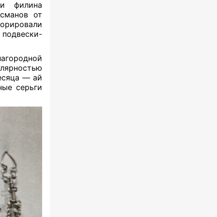
ти филина
исманов от
корировали
 подвески-
лагородной
улярностью
есяца — ай
ные серьги