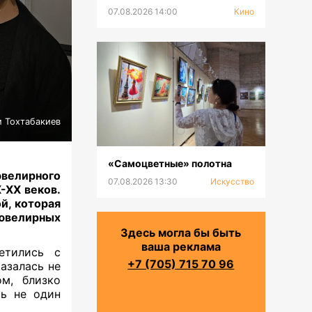
07.08.2026 14:00
Кино
 Тохтабакиев
«Самоцветные» полотна
ювелирного
07.08.2026 13:30
Искусство
-ХХ веков.
й, которая
ювелирных
Здесь могла бы быть
ваша реклама
етились с
+7 (705) 715 70 96
казалась не
м, близко
сь не один