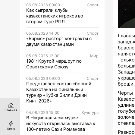
06.08.2026 09:00
Спорт
Как сыграли клубы
казахстанских игроков во
втором туре РПЛ
05.08.2026 14:00
Спорт
Главн
«Барыс» расторг контракты с
запад
двумя казахстанцами
брасле
являе
05.08.2026 12:00
Мир
только
1981: Крутой маршрут по
больши
Советскому Союзу
Западн
украш
05.08.2026 09:00
Спорт
Представлен состав сборной
броши,
Казахстана на финальный
Черты
турнир «Кубка Билли Джин
Казах
Кинг-2026»
удлине
голуб
Главная
04.08.2026 15:30
Культура
золоче
В Национальном музее
стекла
искусств открылась выставка к
100-летию Сахи Романова
Reels
Разноо