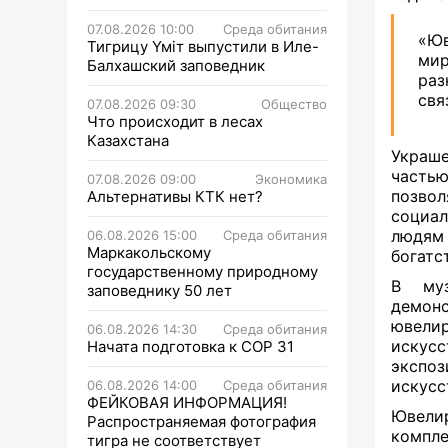
07.08.2026 10:00
Среда обитания
«Юв
Тигрицу Үміт выпустили в Иле-
мир
Балхашский заповедник
раз
свя
07.08.2026 09:30
Общество
Что происходит в лесах
Казахстана
Украше
частью
07.08.2026 09:00
Экономика
позвол
Альтернативы КТК нет?
социа
людям
06.08.2026 15:00
Среда обитания
Маркакольскому
богатс
государственному природному
В м
заповеднику 50 лет
демон
ювели
06.08.2026 14:30
Среда обитания
искус
Начата подготовка к СОР 31
экспо
искусс
06.08.2026 14:00
Среда обитания
ФЕЙКОВАЯ ИНФОРМАЦИЯ!
Ювелир
Распространяемая фотография
компле
тигра не соответствует