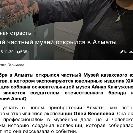
ода
ная страсть
ий частный музей открылся в Алматы
25 11:30
535
Алим
гата Галимова
бря в Алматы открылся частный Музей казахского 
тва, в котором экспонируются ювелирные изделия ХIХ
ция собрана основательницей музея Айнур Кангужено
 является создателем отечественного бренда 
ний AimaQ.
 узнать о новом приобретении Алматы, мы встр
ром открывшейся экспозиции
Олей Веселовой
. Она о
о профессионалом в музейном деле, но и человеко
м историю создания коллекции, которая собирала
от что она рассказала о событии.