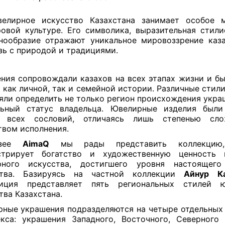
елирное искусство Казахстана занимает особое 
овой культуре. Его символика, выразительная стили
нообразие отражают уникальное мировоззрение каза
зь с природой и традициями.
ния сопровождали казахов на всех этапах жизни и б
 как личной, так и семейной истории. Различные стили
яли определить не только регион происхождения украш
льный статус владельца. Ювелирные изделия были
 всех сословий, отличаясь лишь степенью сл
твом исполнения.
узее
AimaQ
мы рады представить коллекцию,
стрирует богатство и художественную ценность к
рного искусства, достигшего уровня настоящего
ства. Базируясь на частной коллекции
Айнур К
зиция представляет пять региональных стилей ю
тва Казахстана.
ные украшения подразделяются на четыре отдельных
кса: украшения Западного, Восточного, Северног