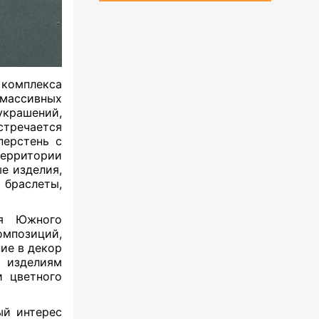
комплекса
массивных
украшений,
тречается
перстень с
территории
е изделия,
браслеты,
ия Южного
мпозиций,
ие в декор
 изделиям
и цветного
ый интерес