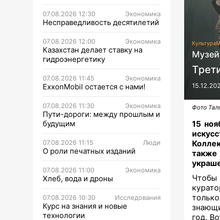
07.08.2026 12:30
Экономика
Несправедливость десятилетий
07.08.2026 12:00
Экономика
Культура
М
Казахстан делает ставку на
Музей
гидроэнергетику
Трет
07.08.2026 11:45
Экономика
ExxonMobil остается с нами!
15.12.20
07.08.2026 11:30
Экономика
Фото Тал
Пути-дороги: между прошлым и
будущим
15 ноя
искусс
07.08.2026 11:15
Люди
Коллек
О роли печатных изданий
также
украше
07.08.2026 11:00
Экономика
Чтобы
Хлеб, вода и дроны
курато
тольк
07.08.2026 10:30
Исследования
Курс на знания и новые
знающи
технологии
год. В