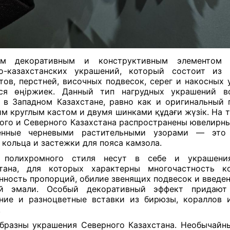
ым декоративным и конструктивным элементом 
но-казахстанских украшений, который состоит из 
тов, перстней, височных подвесок, серег и накосных 
тся өңіржиек. Данный тип нагрудных украшений вс
 в Западном Казахстане, равно как и оригинальный 
м круглым кастом и двумя шинками құдағи жүзік. На 
ого и Северного Казахстана распространены ювелирны
енные черневыми растительными узорами — это 
 кольца и застежки для пояса камзола.
 полихромного стиля несут в себе и украшен
стана, для которых характерны многочастность ко
нность пропорций, обилие звенящих подвесок и введен
ой эмали. Особый декоративный эффект придают
ние и разноцветные вставки из бирюзы, кораллов 
.
бразны украшения Северного Казахстана. Необычайн