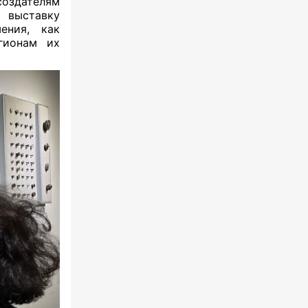
создателям
 выставку
ения, как
егионам их