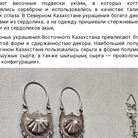
ают височные подвески үкіаяқ, в которых ког
ялись серебром и использовались в качестве тал
и сглаза. В Северном Казахстане украшения богато де
ами из сердолика, а на одежду пришивали стержневые
и из сердоликов ақық.
ные украшения Восточного Казахстана привлекают б
той форм и сдержанностью декора. Наибольшей поп
очном Казахстане пользовались серьги в форме полум
 шужык сырга, а также шығыршық сырға — проволоч
 конфигурации».