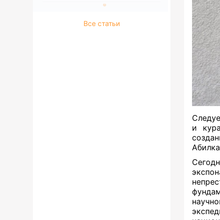
Все статьи
Следуе
и кур
создан
Абилка
Сегодн
экспо
непре
фундам
научно
экспе