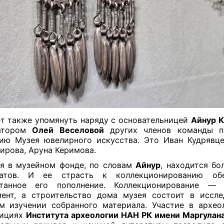
т также упомянуть наряду с основательницей
Айнур 
атором
Олей Веселовой
других членов команды п
ию Музея ювелирного искусства. Это Иван Кудрявц
ирова, Аруна Керимова.
я в музейном фонде, по словам
Айнур
, находится бо
натов. И ее страсть к коллекционированию обе
станное его пополнение. Коллекционирование —
ент, а строительство дома музея состоит в иссл
м изучении собранного материала. Участие в архео
дициях
Института археологии НАН РК имени Маргулан