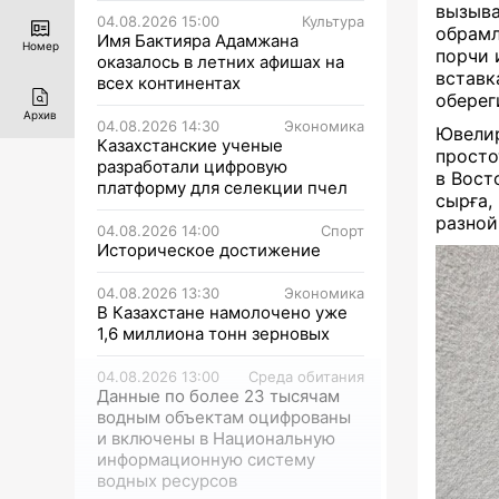
вызыв
04.08.2026 15:00
Культура
обрамл
Имя Бактияра Адамжана
Номер
порчи 
оказалось в летних афишах на
вставк
всех континентах
оберег
Архив
04.08.2026 14:30
Экономика
Ювелир
Казахстанские ученые
просто
разработали цифровую
в Вост
платформу для селекции пчел
сырға,
разной
04.08.2026 14:00
Спорт
Историческое достижение
04.08.2026 13:30
Экономика
В Казахстане намолочено уже
1,6 миллиона тонн зерновых
04.08.2026 13:00
Среда обитания
Данные по более 23 тысячам
водным объектам оцифрованы
и включены в Национальную
информационную систему
водных ресурсов