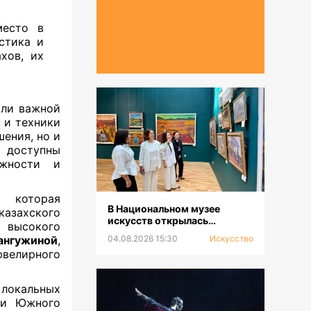
место в
стика и
хов, их
ыли важной
 и техники
ения, но и
 доступны
ожности и
 которая
В Национальном музее
азахского
искусств открылась
 высокого
выставка к 100-летию Сахи
ангужиной
,
04.08.2026 15:30
Искусство
Романова
велирного
 локальных
о и Южного