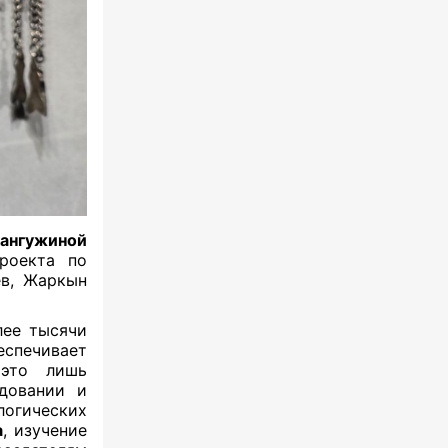
Кангужиной
роекта по
ев, Жаркын
лее тысячи
спечивает
 это лишь
едовании и
логических
а
, изучение