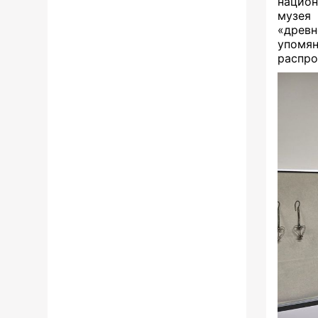
национ
музея
«древ
упомя
распро