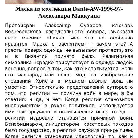
Маска из коллекции Dante-AW-1996-97-
Александра Маккуина
Протоиерей Александр Суворов, ключарь
Вознесенского кафедрального собора, высказал
свое мнение: «Лично мне это не особенно
нравится. Маска с распятием — зачем это? А
кресты поверх одежды не вызывают протеста, это
и в Византии принято было. Религиозная
символика нередко присутствует в одежде людей.
Конечно, вопрос в том, как это используется. Если
это маскарад или показ мод, то изображение
страданий Христа в модном дефиле вряд ли
уместно. Относительно представлений кутюрье о
том, что религии — причина войн в мире, я бы
ответил: и да, и нет. Когда религия становится
инструментом в руках политиков, используется
ими как аргумент в политической игре, то да —
религии издревле становятся причиной войн.
Бенефициаром, инициатором
крестовых походов
было государство, а религия служила прикрытием.
Когда религия становится идеологией, то, как и