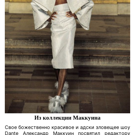
Из коллекции Маккуина
Свое божественно красивое и адски зловещее шоу
Dante Александр Маккуин посвятил редактору