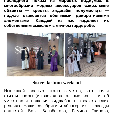
последнего показа на мировых подиумах. В
многообразии модных аксессуаров сакральные
объекты — кресты, хиджабы, полумесяцы —
подчас становятся обычными декоративными
элементами. Каждый из нас наделяет их
собственным смыслом в личном гардеробе.
Sisters
fashion
weekend
Нынешней осенью стало заметно, что почти
стихли споры (исключая локальные вспышки) об
уместности ношения хиджабов в казахстанских
реалиях. Наши селебрити и «блогерки» — звезды
соцсетей Бота Балабекова, Рамина Таипова,