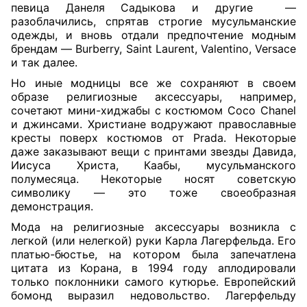
певица Данеля Садыкова и другие
—
разоблачились, спрятав строгие мусульманские
одежды, и вновь отдали предпочтение модным
брендам — Burberry, Saint Laurent, Valentino, Versace
и так далее.
Но иные модницы все же сохраняют в своем
образе религиозные аксессуары, например,
сочетают мини-хиджабы с костюмом Coco Chanel
и джинсами. Христиане водружают православные
кресты поверх костюмов от Prada. Некоторые
даже заказывают вещи с принтами звезды Давида,
Иисуса Христа, Каабы, мусульманского
полумесяца. Некоторые носят советскую
символику — это тоже своеобразная
демонстрация.
Мода на религиозные аксессуары возникла с
легкой (или нелегкой) руки Карла Лагерфельда. Его
платью-бюстье, на котором была запечатлена
цитата из Корана, в 1994 году аплодировали
только поклонники самого кутюрье. Европейский
бомонд выразил недовольство. Лагерфельду