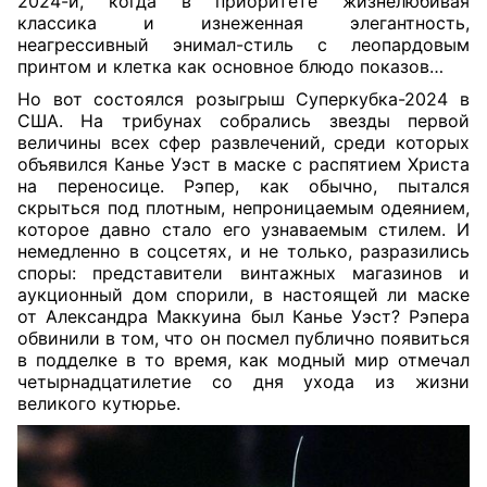
2024-й, когда в приоритете жизнелюбивая
классика и изнеженная элегантность,
неагрессивный энимал-стиль с леопардовым
принтом и клетка как основное блюдо показов…
Но вот состоялся розыгрыш Суперкубка-2024 в
США. На трибунах собрались звезды первой
величины всех сфер развлечений, среди которых
объявился Канье Уэст в маске с распятием Христа
на переносице. Рэпер, как обычно, пытался
скрыться под плотным, непроницаемым одеянием,
которое давно стало его узнаваемым стилем. И
немедленно в соцсетях, и не только, разразились
споры: представители винтажных магазинов и
аукционный дом спорили, в настоящей ли маске
от Александра Маккуина был Канье Уэст? Рэпера
обвинили в том, что он посмел публично появиться
в подделке в то время, как модный мир отмечал
четырнадцатилетие со дня ухода из жизни
великого кутюрье.