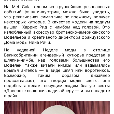
На Met Gala, одном из крупнейших резонансных
событий фэшн-индустрии, можно было увидеть,
что религиозная символика по-прежнему волнует
некоторых кутюрье. В качестве модели на подиум
вышел
Харрис Рид с нимбом над головой. Это
излюбленный аксессуар британско-американского
модельера и креативного директора французского
Дома моды Нина Ричи.
На недавней Неделе моды в столице
Великобритании агендерный кутюрье предстал в
шляпке-нимбе, над головами большинства его
моделей также витали нимбы или вздымались
крылья ангелов — в виде шляп или воротников.
Возможно, таким образом дизайнер
провозглашает, что творцы моды святы, они
подобны ангелам, несущим людям благую весть:
«Доверьте свою жизнь дизайнеру — и вы попадете
в рай».