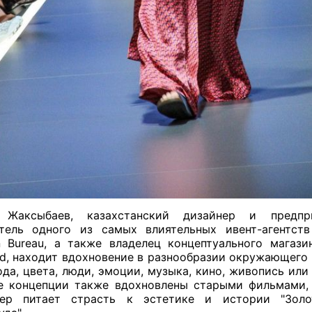
 Жаксыбаев, казахстанский дизайнер и предпри
тель одного из самых влиятельных ивент-агентст
n Bureau, а также владелец концептуального магази
ed, находит вдохновение в разнообразии окружающего 
ода, цвета, люди, эмоции, музыка, кино, живопись или
 концепции также вдохновлены старыми фильмами,
̆нер питает страсть к эстетике и истории "Золо