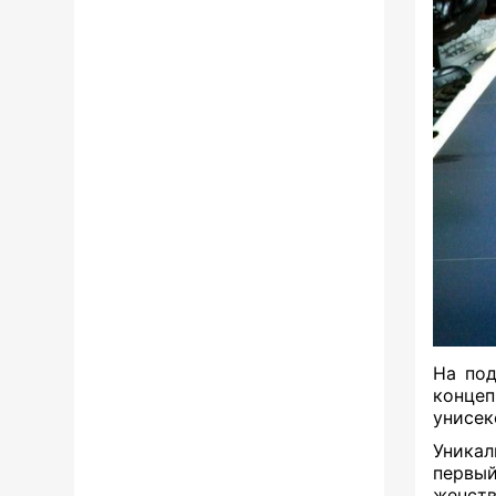
На под
концеп
унисек
Уникал
первыи
женст