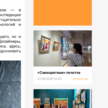
дели — в
экспедиции
тщательно
ологий и
щего, но и
изайнеры,
ись здесь,
вдохновить
«Самоцветные» полотна
07.08.2026 13:30
Искусство