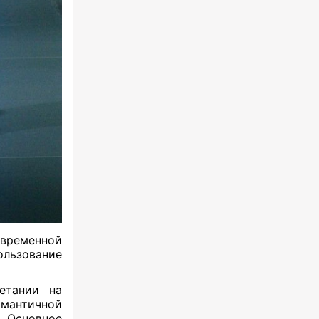
временной
ользование
четании на
мантичной
 Основное