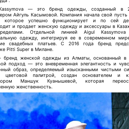
уда".
 Kassymova — это бренд одежды, созданный в 
нером Айгуль Касымовой. Компания начала свой пусть
е, которое успешно функционирует и по сей де
одит и продает женскую одежду и аксессуары в Казах
ределами. Отдельной линией Aigul Kassymova
альную одежду, интегрируя ее в современном мир
ние свадебных платьев. C 2016 года бренд предс
ке Pitti Super в Милане.
— бренд женской одежды из Алматы, основанный в 
ой подход — это вневременная элегантность и чувс
ный образ, определяемый изысканными чистыми с
й цветовой палитрой, создан основателем и к
тором Маншук Куанышевой, которая переосм
енную женственность.