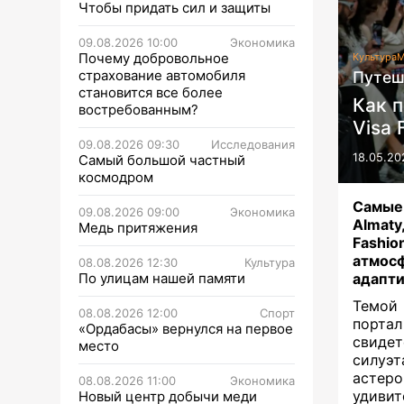
Чтобы придать сил и защиты
09.08.2026 10:00
Экономика
Почему добровольное
Культура
М
страхование автомобиля
Путеш
становится все более
Как 
востребованным?
Visa 
09.08.2026 09:30
Исследования
18.05.20
Самый большой частный
космодром
Самые 
09.08.2026 09:00
Экономика
Almat
Медь притяжения
Fashio
атмосф
08.08.2026 12:30
Культура
По улицам нашей памяти
адапти
Темой
08.08.2026 12:00
Спорт
порта
«Ордабасы» вернулся на первое
свидет
место
силуэт
астеро
08.08.2026 11:00
Экономика
удиви
Новый центр добычи меди