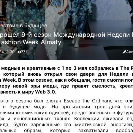
ода
ествие в будущее
прошел 9-й сезон Международной Недели
Fashion Week Almaty
24 11:30
771
Али
модные и креативные с 1 по 3 мая собрались в The Ri
y, который вновь открыл свои двери для Недели 
n Week. В этом сезоне, как и обещали, гости смогли по
еру новой эры моды, где правят смелость, креа
вность к миру Web 3.0
.
 этого сезона был слоган Escape the Ordinary, что ол
л в будущее моды. На протяжении трех дней зри
елями космических одиссей, представленных в футур
ах и инновационных тканях. Коллекции оживали п
ида, будто заряженные его мистической энергией
тельные образы, которые захватывали вообр