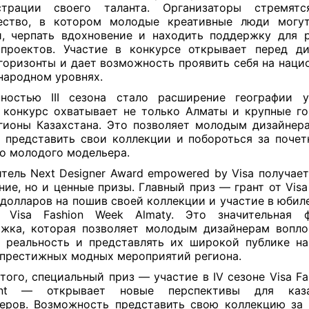
страции своего таланта. Организаторы стремятс
ество, в котором молодые креативные люди могут
, черпать вдохновение и находить поддержку для 
проектов. Участие в конкурсе открывает перед д
горизонты и дает возможность проявить себя на наци
ародном уровнях.
ностью III сезона стало расширение географии у
 конкурс охватывает не только Алматы и крупные го
гионы Казахстана. Это позволяет молодым дизайнер
 представить свои коллекции и побороться за почет
о молодого модельера.
тель Next Designer Award empowered by Visa получает
ние, но и ценные призы. Главный приз — грант от Visa
 долларов на пошив своей коллекции и участие в юбил
е Visa Fashion Week Almaty. Это значительная ф
жка, которая позволяет молодым дизайнерам вопл
 реальность и представлять их широкой публике н
престижных модных мероприятий региона.
того, специальный приз — участие в IV сезоне Visa Fa
ent — открывает новые перспективы для каза
еров. Возможность представить свою коллекцию за