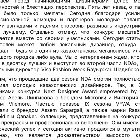
ваем перед начинающими дизайнерами целое м
ностей и блестящих перспектив. Пять лет назад о т
 было только мечтать! Сегодня благодаря усил
ссиональной команды и партнеров молодые талан
и взглядами и идеями способны развивать индустри
 лучшему. Отдельно отмечу, что конкурс масштаб
ается вместе со своими участниками. Сегодня стат
ителей может любой локальный дизайнер, откуда
вал — будь это один из казахстанских мегаполисов или
шого городка либо аула. Мы с нетерпением ждем, кто
 в десятку лучших и выступит во второй части NDA»,
льный директор Visa Fashion Week Бауыржан Шадибеко
м, что прошедшие два сезона NDA смогли полность
циал молодых казахстанских дизайнеров. Так, в 
иками конкурса Next Designer Award empowered by 
ер Асель Шингисова с брендом MicroniQ и Виктория
ом Vilemore. Частью показов IX сезона VFWA с
али с брендом Assem Sapargali, а также марки Rassu
eidin и Qanaker. Коллекции, представленные на конкур
 прекрасны и профессионально выполнены. Они имели
ческий успех и сегодня активно продаются в мульт
инах, что является доказательством высокого к