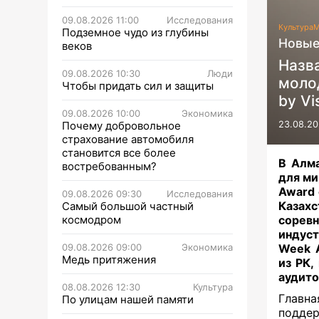
09.08.2026 11:00
Исследования
Культура
М
Подземное чудо из глубины
Новые
веков
Назва
09.08.2026 10:30
Люди
моло
Чтобы придать сил и защиты
by Vi
09.08.2026 10:00
Экономика
Почему добровольное
23.08.20
страхование автомобиля
становится все более
В Алма
востребованным?
для ми
Award 
09.08.2026 09:30
Исследования
Казахс
Самый большой частный
космодром
соревн
индуст
09.08.2026 09:00
Экономика
Week 
Медь притяжения
из РК,
аудито
08.08.2026 12:30
Культура
Главн
По улицам нашей памяти
поддер