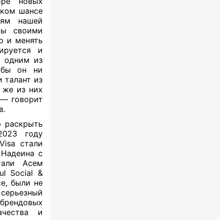
оре новых
аком шансе
иям нашей
ты своими
ю и менять
ируется и
ь одним из
 бы он ни
 талант из
 же из них
 — говорит
в.
ю раскрыть
2023 году
Visa стали
 Надеина с
тали Асем
l Social &
се, были не
 серьезный
ибрендовых
ачества и