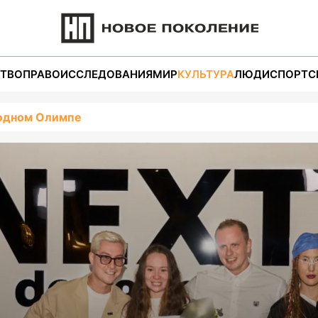
ТВО
ПРАВО
ИССЛЕДОВАНИЯ
МИР
КУЛЬТУРА
ЛЮДИ
СПОРТ
С
модном Олимпе