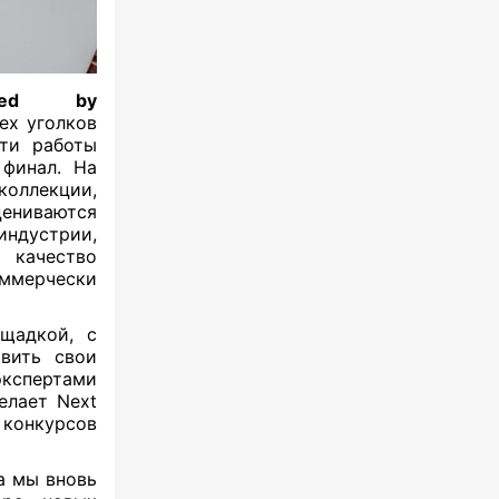
red by
ех уголков
Эти работы
 финал. На
оллекции,
ниваются
индустрии,
 качество
ммерчески
ощадкой, с
авить свои
экспертами
елает Next
 конкурсов
a мы вновь