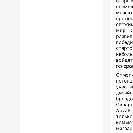
откры
возмож
можно
профе
свежим
мир к
развив
побед
старто
неболь
войдет
генера
Отмети
потен
участн
дизайн
бренд
Сапарг
Abzals
только
коммер
магаз