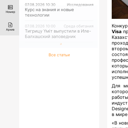
07.08.2026 10:30
Исследования
Курс на знания и новые
Номер
технологии
Конкур
07.08.2026 10:00
Среда обитания
Архив
Тигрицу Үміт выпустили в Иле-
Visa
п
Балхашский заповедник
Казахс
проход
второ
сост
Все статьи
профес
котор
испол
успешн
Для мн
которо
работы
индуст
Design
в мире
«В нов