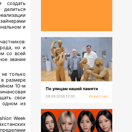
я создать
 делиться
реализации
изайнерами
ональном и
частников:
рода, но и
ам со всей
ное звание
 не только
 в размере
ейном 10-м
По улицам нашей памяти
инансовая
08.08.2026 12:30
Искусство
ощать свои
а одном из
shion Week
хстанских
 пределами