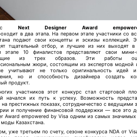
с
Next Designer Award empowe
роходит
в
два
этапа
.
На первом этапе участники со вс
тана подают свои концепты и эскизы коллекций. 
ят тщательный отбор, и лучшие из них выходят в
м этапе 10 финалистов представляют свои мини-к
оящие из трех образов. Эти работы оце
сиональным жюри, состоящим из экспертов модной 
ые учитывают не только оригинальность идей и
нения, но и способность дизайнера создать ко
ый продукт.
огих участников этот конкурс стал стартовой пл
й начался их путь к успеху. Возможность предст
 на престижных показах, сотрудничество с ведущими 
рии и получение финансовой поддержки — все это д
er Award empowered by Visa одним из самых значимых
 моды Казахстана.
ом, уже третьем по счету, сезоне конкурса NDA от Vis