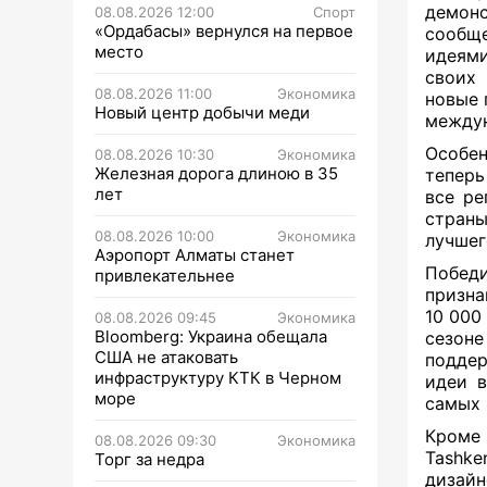
демон
08.08.2026 12:00
Спорт
«Ордабасы» вернулся на первое
сообщ
место
идеями
своих 
08.08.2026 11:00
Экономика
новые 
Новый центр добычи меди
междун
Особен
08.08.2026 10:30
Экономика
Железная дорога длиною в 35
теперь
лет
все ре
страны
08.08.2026 10:00
Экономика
лучшег
Аэропорт Алматы станет
Победи
привлекательнее
призна
10 000
08.08.2026 09:45
Экономика
Bloomberg: Украина обещала
сезон
США не атаковать
поддер
инфраструктуру КТК в Черном
идеи в
море
самых 
Кроме 
08.08.2026 09:30
Экономика
Tashk
Торг за недра
дизайн