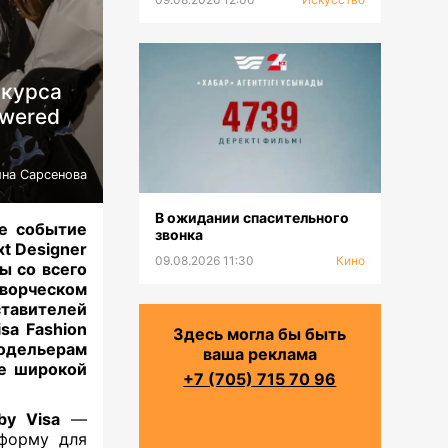
нкурса
owered
на Сарсенова
В ожидании спасительного
ое событие
звонка
xt Designer
09.08.2026 11:30
Кино
ы со всего
творческом
ставителей
sa Fashion
Здесь могла бы быть
одельерам
ваша реклама
бе широкой
+7 (705) 715 70 96
by Visa
—
тформу для