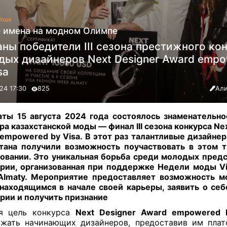
ода
 имена на модном Олимпе
ны победители III сезона престижного ко
дых дизайнеров Next Designer Award emp
sa
24 17:30
825
Али
ты 15 августа 2024 года состоялось знаменательн
ра казахстанской моды — финал III сезона конкурса Ne
empowered by Visa. В этот раз талантливые дизайнер
тана получили возможность поучаствовать в этом 
овании. Это уникальная борьба среди молодых пред
рии, организованная при поддержке Недели моды Vi
Almaty. Мероприятие предоставляет возможность м
 находящимся в начале своей карьеры, заявить о се
рии и получить признание
ая цель конкурса
Next Designer Award empowered 
жать начинающих дизайнеров, предоставив им пла