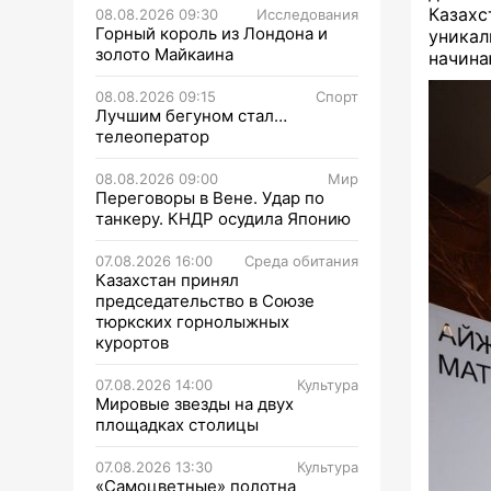
Казахс
08.08.2026 09:30
Исследования
Горный король из Лондона и
уника
золото Майкаина
начина
08.08.2026 09:15
Спорт
Лучшим бегуном стал…
телеоператор
08.08.2026 09:00
Мир
Переговоры в Вене. Удар по
танкеру. КНДР осудила Японию
07.08.2026 16:00
Среда обитания
Казахстан принял
председательство в Союзе
тюркских горнолыжных
курортов
07.08.2026 14:00
Культура
Мировые звезды на двух
площадках столицы
07.08.2026 13:30
Культура
«Самоцветные» полотна