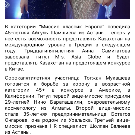
В категории “Миссис классик Европа” победила
45-летняя Айгуль Шамшиева из Астаны. Теперь у
нее есть возможность представлять Казахстан на
международном уровне в Греции в следующем
году. Тридцатипятилетняя Аина Самигатова
завоевала титул Mrs. Asia Globe и будет
представлять Казахстан на предстоящем конкурсе
в Китае.
Сорокапятилетняя участница Тогжан Мукашева
готовится к борьбе за корону в возрастной
категории 45+ в конкурсе в Америке, в
Калифорнии. Титул первой вице-миссис присудили
29-летней Нино Бараташвили, очаровательному
косметологу из Алматы. Второй вице-миссис
стала 35-летняя предпринимательница Ботагоз
Онгарова, она родом из Уральска. Третьей вице-
миссис признана HR-специалист Шолпан Валиева
из Астаны.