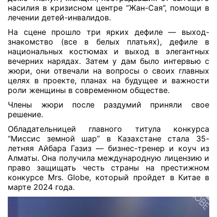
насилия в кризисном центре “Жан-Сая”, помощи в
лечении детей-инвалидов.
На сцене прошло три ярких дефиле — выход-
знакомство (все в белых платьях), дефиле в
национальных костюмах и выход в элегантных
вечерних нарядах. Затем у дам было интервью с
жюри, они отвечали на вопросы о своих главных
целях в про
екте, планах на будущее и важности
роли женщины в современном обществе.
Члены жюри после раздумий приняли свое
решение.
Обладательницей главного титула конкурса
“Миссис земной шар” в Казахстане стала 35-
летняя Айбара Газиз — бизнес-тренер и коуч из
Алматы. Она получила международную лицензию и
право защищать честь страны на престижном
конкурсе Mrs. Globe, который пройдет в Китае в
марте 2024 года.