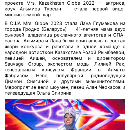
проекта Mrs. Kazakhstan Globe 2022 — актриса,
коуч Альмира Турсын — стала первой вице-
миссис земной шар.
В США Mrs. Globe 2023 стала Лана Глумакова из
города Гродно (Беларусь) — 41-летняя мама двух
сыновей, владелица рекламного агентства и СПА-
салона. Альмира и Лана были приглашены в состав
жюри конкурса и работали в одной коман
де с
народной артисткой Казахстана Розой Рымбаевой,
певицей Аишей, основателем и директором
Sauvage Group, экспертом моды Лилией Рах,
генеральным консулом Франции в Алматы
Фабрисом Неве, популярной радиоведущей
Дианой Снегиной и другими знаменитостями.
Мероприятие вели шоумен, певец Алан Черкасов и
телеведущая Ольга Спирина.