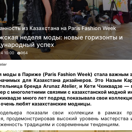
ода
нность из Казахстана на Paris Fashion Week
жская неделя моды: новые горизонты и
ународный успех
24 10:00
964
lier
 моды в Париже (Paris Fashion Week) стала важным 
начимых для Казахстана дизайнеров. Это Назым К
тельница бренда Arunaz Atelier, и Кети Чхиквадзе — 
ер с многолетними связями с казахстанской модной и
хиквадзе много лет подряд показывала свои коллекци
е очень любят казахстанские модницы.
одельера показали свои коллекции в рамках пр
я, продемонстрировав высокий уровень мастерства 
женность традициям и современным тенденциям.