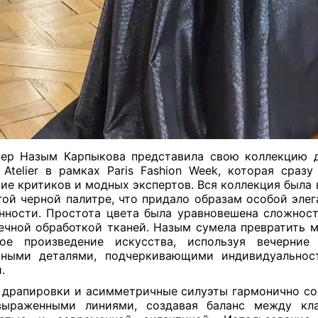
ер Назым Карпыкова представила свою коллекцию 
 Atelier в рамках Paris Fashion Week, которая сразу
ие критиков и модных экспертов. Вся коллекция была
гой черной палитре, что придало образам особой элег
нности. Простота цвета была уравновешена сложнос
ечной обработкой тканей. Назым сумела превратить 
ное произведение искусства, используя вечерние
тными деталями, подчеркивающими индивидуальнос
.
 драпировки и асимметричные силуэты гармонично со
выраженными линиями, создавая баланс между кла