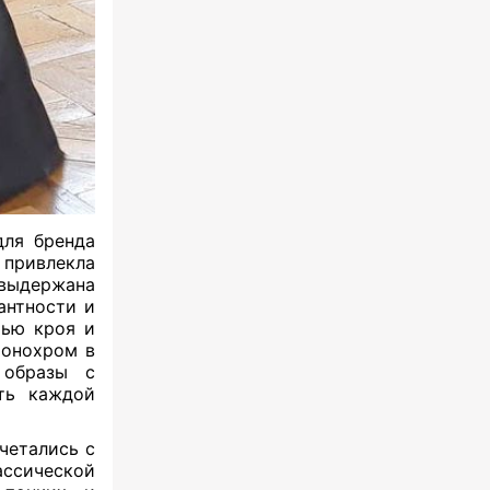
для бренда
 привлекла
 выдержана
антности и
тью кроя и
монохром в
 образы с
ть каждой
четались с
ссической