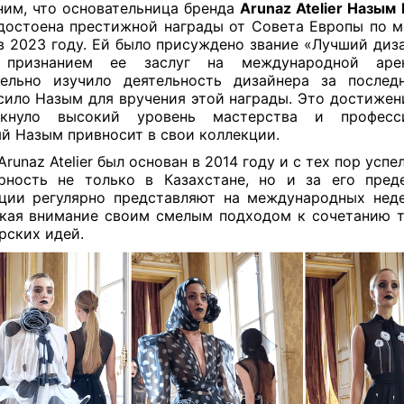
им, что основательница бренда
Arunaz Atelier Назым
достоена престижной награды от Совета Европы по 
 2023 году. Ей было присуждено звание «Лучший диза
 признанием ее заслуг на международной ар
тельно изучило деятельность дизайнера за послед
сило Назым для вручения этой награды. Это достижен
ркнуло высокий уровень мастерства и професси
й Назым привносит в свои коллекции.
Arunaz Atelier был основан в 2014 году и с тех пор успе
рность не только в Казахстане, но и за его пред
ции регулярно представляют на международных нед
кая внимание своим смелым подходом к сочетанию 
рских идей.