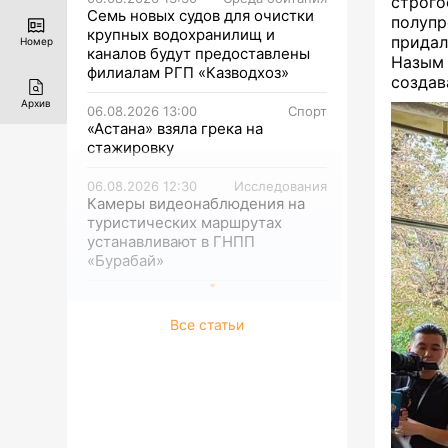
строг
Семь новых судов для очистки
полупр
крупных водохранилищ и
придал
Номер
каналов будут предоставлены
Назым
филиалам РГП «Казводхоз»
создав
Архив
06.08.2026 13:00
Спорт
«Астана» взяла грека на
стажировку
06.08.2026 12:30
Исследования
Камеры видеонаблюдения на
туристических маршрутах
устанавливают в ГНПП
«Бурабай»
Все статьи