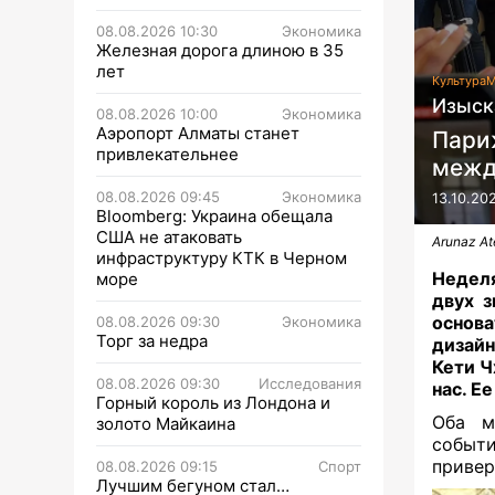
08.08.2026 10:30
Экономика
Железная дорога длиною в 35
лет
Культура
М
Изыска
08.08.2026 10:00
Экономика
Аэропорт Алматы станет
Пари
привлекательнее
межд
08.08.2026 09:45
Экономика
13.10.20
Bloomberg: Украина обещала
США не атаковать
Arunaz Ate
инфраструктуру КТК в Черном
Неделя
море
двух з
основа
08.08.2026 09:30
Экономика
Торг за недра
дизайн
Кети Ч
08.08.2026 09:30
Исследования
нас. Е
Горный король из Лондона и
Оба м
золото Майкаина
событи
привер
08.08.2026 09:15
Спорт
Лучшим бегуном стал…