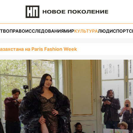
ТВО
ПРАВО
ИССЛЕДОВАНИЯ
МИР
КУЛЬТУРА
ЛЮДИ
СПОРТ
С
азахстана на Paris Fashion Week