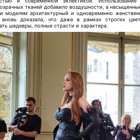
остью и современной эклектикой. Использование
озрачных тканей добавило воздушности, а насыщенны
и моделям архитектурный и одновременно женствен
 вновь доказала, что даже в рамках строгих цве
ать шедевры, полные страсти и характера.