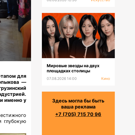
Мировые звезды на двух
площадках столицы
этапом для
07.08.2026 14:00
Кино
арпыкова —
грузинский
ндустрией.
и именно у
Здесь могла бы быть
ваша реклама
+7 (705) 715 70 96
естижного
и глубокую