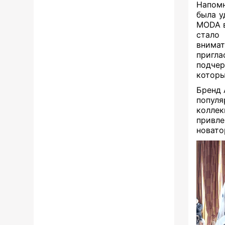
Напомн
была у
MODA в
стало
внима
пригла
подче
которы
Бренд 
популя
коллек
привле
новато