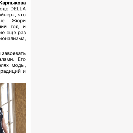
 Карпыкова
моде DELLA
йнер», что
ене. Жюри
ний год и
ие еще раз
онализма,
л завоевать
елами. Его
елях моды,
традиций и