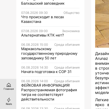
Балхашский заповедник
07.08.2026 09:30
Общество
Что происходит в лесах
Казахстана
07.08.2026 09:00
Экономика
Альтернативы КТК нет?
06.08.2026 15:00
Среда обитания
Маркакольскому
государственному природному
Дизайн
заповеднику 50 лет
Arunaz
вниман
06.08.2026 14:30
Среда обитания
в стро
Начата подготовка к СОР 31
утонче
безупр
06.08.2026 14:00
Среда обитания
истин
ФЕЙКОВАЯ ИНФОРМАЦИЯ!
эффек
Главная
Распространяемая фотография
модели
тигра не соответствует
действительности
Легкие
ярко 
Reels
06.08.2026 13:30
Среда обитания