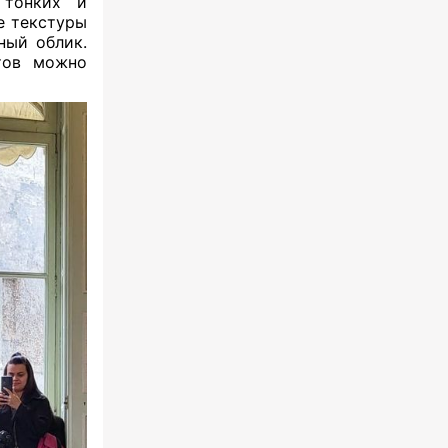
 тонких и
е текстуры
ный облик.
тов можно