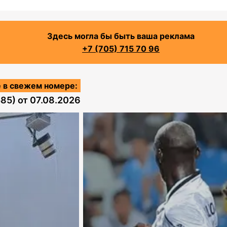
Здесь могла бы быть ваша реклама
+7 (705) 715 70 96
 в свежем номере:
585)
от
07.08.2026