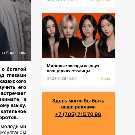
на Сарсенова
Мировые звезды на двух
 о богатой
площадках столицы
од глазами
07.08.2026 14:00
Кино
азахского
зучить его
 встречает
кимате, а
Здесь могла бы быть
ому языку.
ваша реклама
екательное
+7 (705) 715 70 96
оротов.
и молодыми
ксултаном