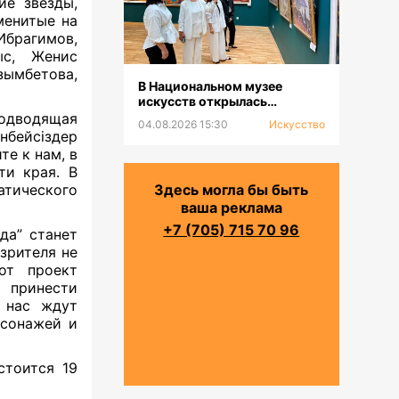
ие звезды,
менитые на
брагимов,
ыс, Женис
зымбетова,
В Национальном музее
искусств открылась
выставка к 100-летию Сахи
подводящая
04.08.2026 15:30
Искусство
Романова
бейсіздер
те к нам, в
ти края. В
атического
Здесь могла бы быть
ваша реклама
+7 (705) 715 70 96
да” станет
 зрителя не
от проект
т принести
 нас ждут
сонажей и
стоится 19