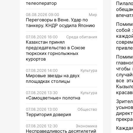
телеоператор
Пилало
обеща
08.08.2026 09:00
Мир
впечат
Переговоры в Вене. Удар по
Помимо
танкеру. КНДР осудила Японию
собой
каждо
07.08.2026 16:00
Среда обитания
совре
Казахстан принял
председательство в Союзе
привле
тюркских горнолыжных
Помим
курортов
главно
чтобы 
07.08.2026 14:00
Культура
случаи
Мировые звезды на двух
все эт
площадках столицы
Кызыло
красав
07.08.2026 13:30
Культура
«Самоцветные» полотна
Зрите
усынов
07.08.2026 13:00
Общество
директ
Территория доверия
прекра
07.08.2026 12:30
Экономика
Каждая
Несправедливость десятилетий