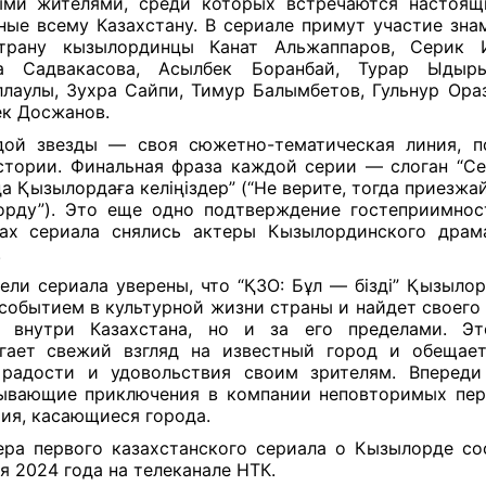
ми жителями, среди которых встречаются настоящ
ные всему Казахстану. В сериале примут участие зна
трану кызылординцы Канат Альжаппаров, Серик И
а Садвакасова, Асылбек Боранбай, Турар Ыдыр
ллаулы, Зухра Сайпи, Тимур Балымбетов, Гульнур Ора
ек Досжанов.
ой звезды — своя сюжетно-тематическая линия, 
стории. Финальная фраза каждой серии — слоган “Сен
да Қызылордаға келіңіздер” (“Не верите, тогда приезжай
рду”). Это еще одно подтверждение гостеприимнос
ах сериала снялись актеры Кызылординского драм
.
ели сериала уверены, что “ҚЗО: Бұл — бізді” Қызылор
событием в культурной жизни страны и найдет своего
о внутри Казахстана, но и за его пределами. Эт
гает свежий взгляд на известный город и обещае
 радости и удовольствия своим зрителям. Впереди
ывающие приключения в компании неповторимых пер
ия, касающиеся города.
ра первого казахстанского сериала о Кызылорде со
я 2024 года на телеканале НТК.