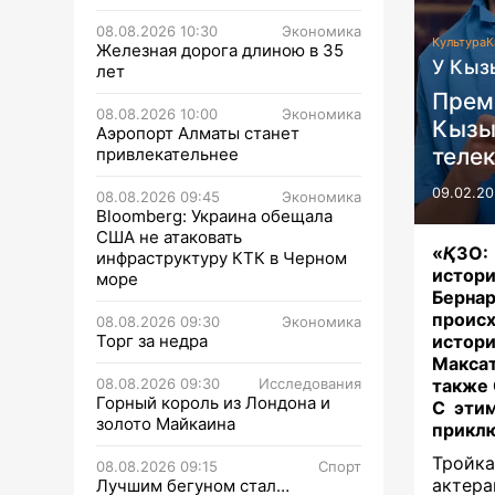
08.08.2026 10:30
Экономика
Культура
К
Железная дорога длиною в 35
У Кыз
лет
Прем
08.08.2026 10:00
Экономика
Кызы
Аэропорт Алматы станет
теле
привлекательнее
09.02.20
08.08.2026 09:45
Экономика
Bloomberg: Украина обещала
США не атаковать
«
Қ
ЗО:
инфраструктуру КТК в Черном
истори
море
Берна
происх
08.08.2026 09:30
Экономика
Торг за недра
истори
Макса
08.08.2026 09:30
Исследования
также 
Горный король из Лондона и
С этим
золото Майкаина
приклю
Тройк
08.08.2026 09:15
Спорт
актер
Лучшим бегуном стал…