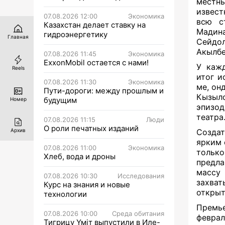
местны
извест
07.08.2026 12:00
Экономика
всю с
Казахстан делает ставку на
Мадин
гидроэнергетику
Главная
Сейдо
Акылб
07.08.2026 11:45
Экономика
ExxonMobil остается с нами!
У кажд
Reels
итог и
07.08.2026 11:30
Экономика
ме, он
Пути-дороги: между прошлым и
Кызыло
будущим
Номер
эпизод
театра
07.08.2026 11:15
Люди
О роли печатных изданий
Создат
Архив
ярким 
07.08.2026 11:00
Экономика
тольк
Хлеб, вода и дроны
предла
массу
07.08.2026 10:30
Исследования
захват
Курс на знания и новые
открыт
технологии
Премье
07.08.2026 10:00
Среда обитания
феврал
Тигрицу Үміт выпустили в Иле-