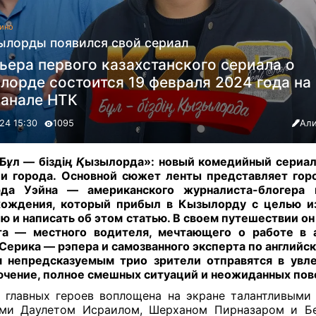
ино
ылорды появился свой сериал
ьера первого казахстанского сериала о
лорде состоится 19 февраля 2024 года на
канале НТК
24 15:30
1095
Али
 Б
ұ
л — бізді
ң Қ
ызылорда»: новый комедийный сериал
и города
.
Основной сюжет ленты представляет гор
рда Уэйна — американского журналиста-блогера к
ождения, который прибыл в Кызылорду с целью и
ю и написать об этом статью. В своем путешествии он
та — местного водителя, мечтающего о работе в а
Серика — рэпера и самозванного эксперта по английск
 непредсказуемым трио зрители отправятся в увл
чение, полное смешных ситуаций и неожиданных пов
а главных героев воплощена на экране талантливым
ами Даулетом Исраилом, Шерханом Пирназаром и Бе