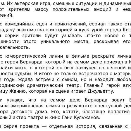
м. Их актерская игра, смешные ситуации и динамичный
ют зрителям массу положительных эмоций и нез
лений.
 комедийных сцен и приключений, сериал также ст
 задачу знакомства с историей и культурой города К
й серии зрители будут узнавать что-то новое о 
менности этого уникального места, раскрывая его
кательность.
о юмористической линии в фильме раскрыта лична
го героя Бернарда, который на самом деле приехал в 
найти мать, с которой он был разлучен по нелепой 
̆ности судьбы. В итоге не только встречается с матер
и годы ждала встречи с сыном, но и находит любов
рдинский драматический театр. Главный герой вл
ицу Жанию, которая на сцене играет Джульетту.
ли узнают, что на самом деле Бернарда зовут Е
ила американская семья в результате преступной де
ора детского дома. Его, кстати, блестяще воплотил
сный актер театра и кино Гани Кульжанов.
 серия проекта — отдельная история, связанная с