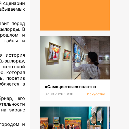
 сценарий
абываемых
авит перед
ызылорды. В
прошлом и
 тайны и
я история
Кызылорду,
и жестокой
ью, которая
ь, посетив
юбляется в
«Самоцветные» полотна
07.08.2026 13:30
Искусство
рнар, его
ятельности
 на экране
 городом и