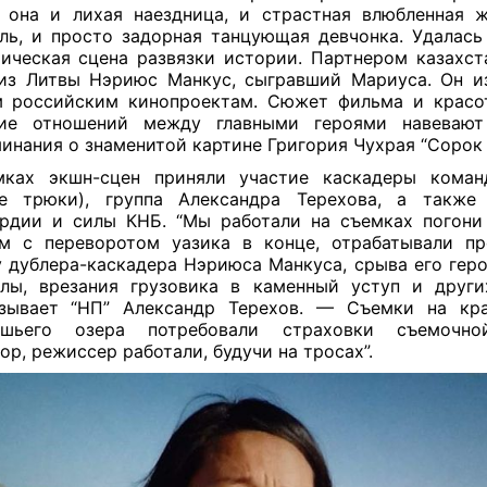
 она и лихая наездница, и страстная влюбленная 
ль, и просто задорная танцующая девчонка. Удалась
ическая сцена развязки истории. Партнером казахст
из Литвы Нэриюс Манкус, сыгравший Мариуса. Он и
 российским кинопроектам. Сюжет фильма и красо
тие отношений между главными героями навевают
инания о знаменитой картине Григория Чухрая “Сорок 
мках экшн-сцен приняли участие каскадеры кома
ые трюки), группа Александра Терехова, а также
рдии и силы КНБ. “Мы работали на съемках погони
м с переворотом уазика в конце, отрабатывали п
 дублера-каскадера Нэриюса Манкуса, срыва его гер
лы, врезания грузовика в каменный уступ и друг
азывает “НП” Александр Терехов. — Съемки на кр
ашьего озера потребовали страховки съемочнои
ор, режиссер работали, будучи на тросах”.