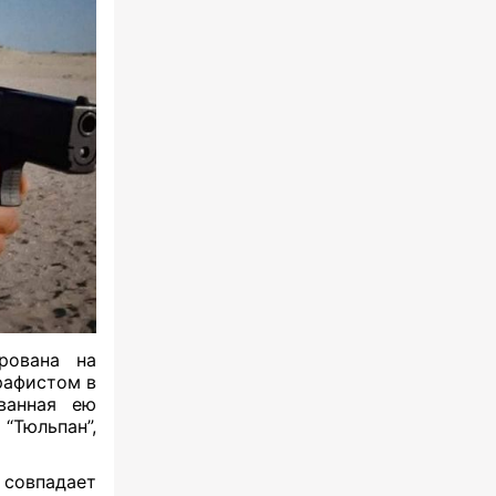
рована на
рафистом в
ванная ею
“Тюльпан”,
 совпадает