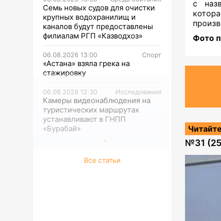
с наз
Семь новых судов для очистки
котор
крупных водохранилищ и
произв
каналов будут предоставлены
филиалам РГП «Казводхоз»
Фото п
06.08.2026 13:00
Спорт
«Астана» взяла грека на
стажировку
06.08.2026 12:30
Исследования
Камеры видеонаблюдения на
туристических маршрутах
устанавливают в ГНПП
«Бурабай»
Читайте
№
31 (2
Все статьи