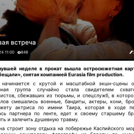
ино
вая встреча
24 11:00
848
нувшей неделе в прокат вышла остросюжетная кар
бещали», снятая компанией Eurasia film production
.
начинается с крутой и масштабной экшн-сцены 
чная группа случайно стала свидетелем схва
истов, сбежавших из тюрьмы, и спецслужб, в которо
лов смешались военные, бандиты, актеры, кони, бро
жету актриса по имени Таира, которая в ходе пе
сь партнера по ленте, едет к своему старшему бр
ть и залечить душевную травму.
а строит зону отдыха на побережье Каспийского мо