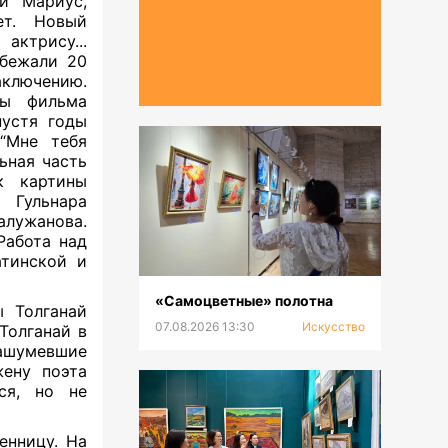
и Мариус,
т. Новый
актрису...
сбежали 20
аключению.
пы фильма
пустя годы
“Мне тебя
ьная часть
к картины
 Гульнара
лужанова.
Работа над
тинской и
«Самоцветные» полотна
 Толганай
07.08.2026 13:30
Искусство
олганай в
нашумевшие
жену поэта
ся, но не
енницу. На