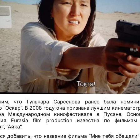
ним, что Гульнара Сарсенова ранее была номини
 “Оскар”. В 2008 году она признана лучшим кинематог
на Международном кинофестивале в Пусане. Осно
ия Eurasia film production известна по фильмам 
”, “Айка”.
ся добавить, что название фильма “Мне тебя обещали”