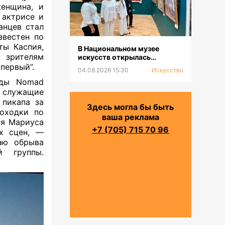
женщина, и
 актрисе и
анцев стал
звестен по
ты Каспия,
В Национальном музее
 зрителям
искусств открылась
выставка к 100-летию Сахи
первый”.
04.08.2026 15:30
Искусство
Романова
нды Nomad
 служащие
 пикапа за
Здесь могла бы быть
роходки по
ваша реклама
оя Мариуса
+7 (705) 715 70 96
их сцен, —
аю обрыва
̆ группы.