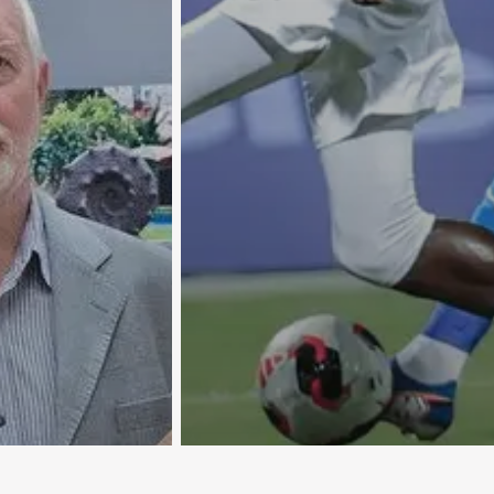
«Ордабасы» вернулся на пе
место