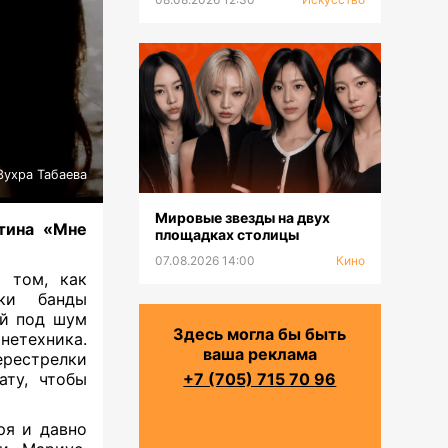
Зухра Табаева
Мировые звезды на двух
тина «Мне
площадках столицы
07.08.2026 14:00
Кино
о том, как
тки банды
й под шум
Здесь могла бы быть
нетехника.
ваша реклама
рестрелки
ату, чтобы
+7 (705) 715 70 96
ря и давно