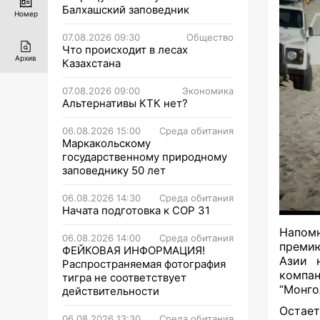
Балхашский заповедник
Номер
07.08.2026 09:30
Общество
Что происходит в лесах
Архив
Казахстана
07.08.2026 09:00
Экономика
Альтернативы КТК нет?
06.08.2026 15:00
Среда обитания
Маркакольскому
государственному природному
заповеднику 50 лет
06.08.2026 14:30
Среда обитания
Начата подготовка к СОР 31
Напом
06.08.2026 14:00
Среда обитания
премию
ФЕЙКОВАЯ ИНФОРМАЦИЯ!
Азии 
Распространяемая фотография
компан
тигра не соответствует
“Монгол
действительности
Остает
06.08.2026 13:30
Среда обитания