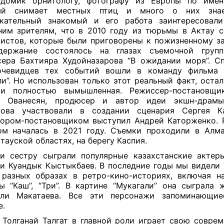
 домик орнитологу, фотографу из Европы по имен
ый снимает местных птиц и много о них знае
кательный знакомый и его работа заинтересовали 
им зрителям, что в 2010 году из тюрьмы в Актау 
истов, которые были приговорены к пожизненному з
держание состоялось на глазах съемочной груп
ера Бахтияра Худойназарова “В ожидании моря”. С
очевидцев тех событий вошли в команду фильма 
и”. Но использован только этот реальный факт, остал
ии полностью вымышленная. Режиссер-постановщи
с Ованесян, продюсер и автор идеи экшн-драмы
нова участвовали в создании сценария Сергея Ка
ором-постановщиком выступил Андрей Каторженко. 
м началась в 2021 году. Съемки проходили в Алма
тауской областях, на берегу Каспия.
и сестру сыграли популярные казахстанские актеры
 и Куандык Кыстыкбаев. В последние годы мы видели Т
разных образах в ретро-кино-историях, включая 
ы “Каш”, “Три”. В картине “Мукагали” она сыграла 
али Макатаева. Все эти персонажи запоминающие
е.
 Толганай Талгат в главной роли играет свою соврем