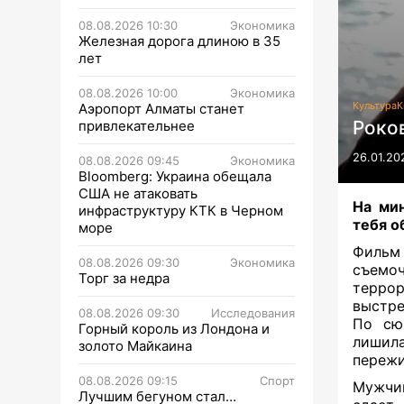
08.08.2026 10:30
Экономика
Железная дорога длиною в 35
лет
08.08.2026 10:00
Экономика
Культура
К
Аэропорт Алматы станет
Роко
привлекательнее
26.01.20
08.08.2026 09:45
Экономика
Bloomberg: Украина обещала
США не атаковать
На ми
инфраструктуру КТК в Черном
тебя о
море
Фильм 
08.08.2026 09:30
Экономика
съемо
Торг за недра
террор
выстре
08.08.2026 09:30
Исследования
По сю
Горный король из Лондона и
лишила
золото Майкаина
пережи
08.08.2026 09:15
Спорт
Мужчин
Лучшим бегуном стал…