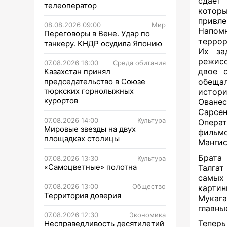
сдает
телеоператор
котор
привле
08.08.2026 09:00
Мир
Напомн
Переговоры в Вене. Удар по
террор
танкеру. КНДР осудила Японию
Их за
режисс
07.08.2026 16:00
Среда обитания
двое 
Казахстан принял
председательство в Союзе
обещал
тюркских горнолыжных
истор
курортов
Оване
Сарсе
07.08.2026 14:00
Культура
Операт
Мировые звезды на двух
фильмо
площадках столицы
Мангис
Брата 
07.08.2026 13:30
Культура
«Самоцветные» полотна
Талгат
самых 
07.08.2026 13:00
Общество
картин
Территория доверия
Мукаг
главны
07.08.2026 12:30
Экономика
Теперь
Несправедливость десятилетий