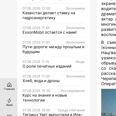
экране
водите
07.08.2026 12:00
Экономика
Казахстан делает ставку на
драмат
гидроэнергетику
актер 
многим
07.08.2026 11:45
Экономика
разви
ExxonMobil остается с нами!
воспом
В съе
07.08.2026 11:30
Экономика
Пути-дороги: между прошлым и
(конн
будущим
Нацгва
уазико
07.08.2026 11:15
Люди
обрыву
О роли печатных изданий
со ска
расск
07.08.2026 11:00
Экономика
Череп
Хлеб, вода и дроны
Операт
Главная
07.08.2026 10:30
Исследования
Курс на знания и новые
технологии
Reels
07.08.2026 10:00
Среда обитания
Тигрицу Үміт выпустили в Иле-