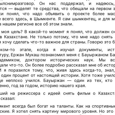
былснимразговор. Он нас поддержал, и надеюсь
тся — выделят те средства, что обещали на первом э
ки понял, что надо объявить о проекте более ма
 всего здесь, в Шымкенте. Я сам шымкентец, и для м
в нашем регионе все об этом знали.
 моя цель? В какой-то момент я понял, что должен с
 в Казахстане. Не только потому, что мне надо снять
 я хочу сделать что-то важное для страны. Говорю это 
ком-то этапе, когда я изучал документы, ист
туру, Ержан Мукаш познакомил меня с Бауыржаном Ба
демиком, доктором исторических наук. Мы вст
али что-то. Он более подробно рассказал мне об исто
И я поразился тому, что, живя здесь когда-то, знал,
 один процент от настоящей истории. Хотя тоже училс
де неплохо учился. Бауыржан — один из тех, кто 
енно, год за годом, историю нашего края.
ий на режиссера с идеей снять фильм о Казахс
сказал:
ент всегда был богат на таланты. Как на спортивные
ские. Я хотел снять картину мирового уровня. Но это