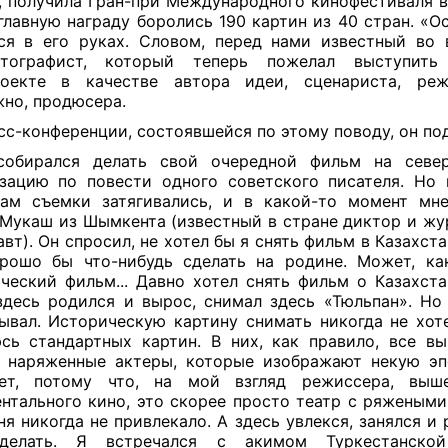
, получила Гран-при Международного кинофестиваля в
 главную награду боролись 190 картин из 40 стран. «О
ся в его руках. Словом, перед нами известный во
атографист, который теперь пожелал выступит
роекте в качестве автора идеи, сценариста, реж
но, продюсера.
сс-конференции, состоявшейся по этому поводу, он по
обирался делать свой очередной фильм на север
зацию по повести одного советского писателя. Но
ам съемки затягивались, и в какой-то момент мн
Мукаш из Шымкента (известный в стране диктор и жу
авт). Он спросил, не хотел бы я снять фильм в Казахста
рошо бы что-нибудь сделать на родине. Может, как
ческий фильм... Давно хотел снять фильм о Казахста
здесь родился и вырос, снимал здесь «Тюльпан». Но
ывал. Историческую картину снимать никогда не хоте
сь стандартных картин. В них, как правило, все вы
 наряженные актеры, которые изображают некую эп
ает, потому что, на мой взгляд режиссера, выш
нтального кино, это скорее просто театр с ряжеными
ня никогда не привлекало. А здесь увлекся, занялся и
делать. Я встречался с акимом Туркестанской