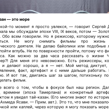
азан —
это море
кой-то момент я просто увлекся, — говорит Сергей Д
ала мы обсуждали эпохи VIII, IX веков, потом — Золот
. Обо всем говорили. Но я режиссер, которому нужно
иться. Не могу снимать фильмы про жизнь к
ческого деятеля. Не делаю байопики или подобные 
пойти вглубь. Не по поверхности пройти, потому что 
са. Как можно за два часа рассказать о жизни Ч
ер?! Для меня это невозможно. Есть режиссеры, к
 и делают хорошо, а я — нет. Мой метод диктует,
 явление, факт, артефакт и с ними дальше работать.
ю. И вот так, двигаясь шаг за шагом, потихоньку по
делать фильм.
 всего о том, чтобы в фокусе был наш регион. Д
 времени (эпоха Тамерлана) и конкретный артеф
ктом я увидел тай-казан. (Его многие знают по истор
Ахмеда Ясави. — Прим. авт.). Это то, что мне показал
очкой или каплей, через которую я могу показать море.