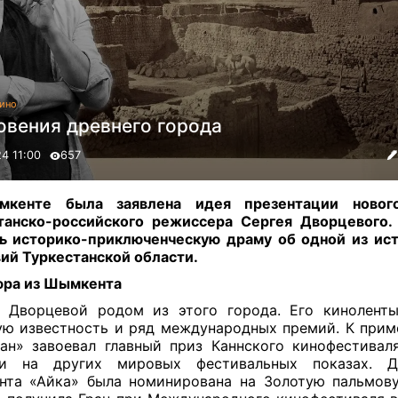
ино
овения древнего города
24 11:00
657
кенте была заявлена идея презентации новог
танско-российского режиссера Сергея Дворцевого
ь историко-приключенческую драму об одной из ис
ий Туркестанской области
.
юра
из
Ш
ымкента
̆ Дворцевой родом из этого города. Его кинолент
ю известность и ряд международных премий. К прим
ан» завоевал главный приз Каннского кинофестивал
ри на других мировых фестивальных показах. Д
нта «Айка» была номинирована на Золотую пальмов