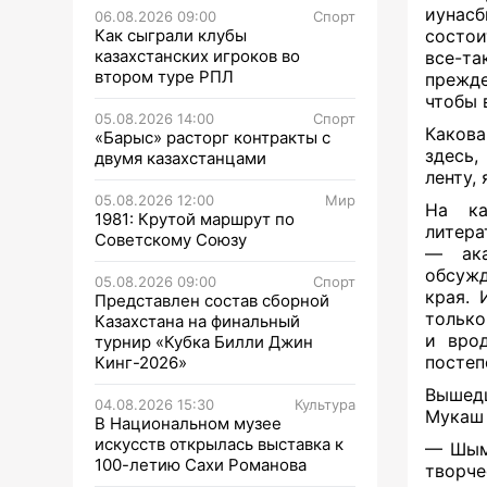
иунас
06.08.2026 09:00
Спорт
Как сыграли клубы
состои
казахстанских игроков во
все-та
втором туре РПЛ
прежде
чтобы 
05.08.2026 14:00
Спорт
Какова
«Барыс» расторг контракты с
здесь,
двумя казахстанцами
ленту,
05.08.2026 12:00
Мир
На ка
1981: Крутой маршрут по
литера
Советскому Союзу
— ака
обсужд
05.08.2026 09:00
Спорт
края. 
Представлен состав сборной
только
Казахстана на финальный
и вро
турнир «Кубка Билли Джин
постеп
Кинг-2026»
Вышедш
04.08.2026 15:30
Культура
Мукаш 
В Национальном музее
искусств открылась выставка к
— Шымк
100-летию Сахи Романова
творче