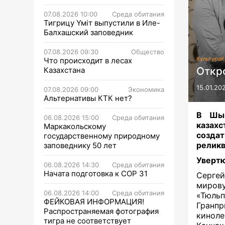
07.08.2026 10:00
Среда обитания
Тигрицу Үміт выпустили в Иле-
Балхашский заповедник
07.08.2026 09:30
Общество
Культура
К
Что происходит в лесах
Откр
Казахстана
15.01.20
07.08.2026 09:00
Экономика
Альтернативы КТК нет?
В Шым
06.08.2026 15:00
Среда обитания
казахс
Маркакольскому
создат
государственному природному
реликв
заповеднику 50 лет
Уверт
06.08.2026 14:30
Среда обитания
Начата подготовка к СОР 31
Сергеи
мирову
06.08.2026 14:00
Среда обитания
«Тюльп
ФЕЙКОВАЯ ИНФОРМАЦИЯ!
Гранп
Распространяемая фотография
киноле
тигра не соответствует