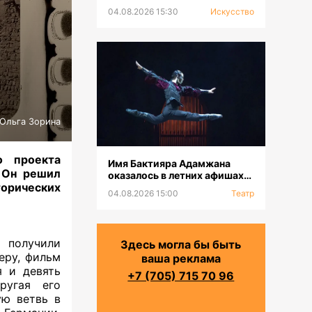
выставка к 100-летию Сахи
04.08.2026 15:30
Искусство
Романова
Ольга Зорина
о проекта
Имя Бактияра Адамжана
. Он решил
оказалось в летних афишах
торических
на всех континентах
04.08.2026 15:00
Театр
ы получили
Здесь могла бы быть
еру, фильм
ваша реклама
я и девять
+7 (705) 715 70 96
ругая его
ую ветвь в