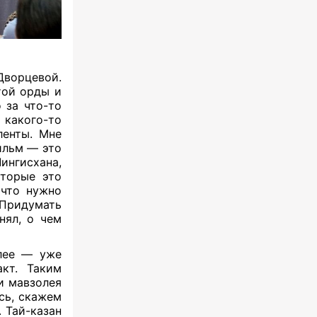
ворцевой.
ой орды и
 за что-то
акого-то
ленты. Мне
фильм — это
ингисхана,
оторые это
 что нужно
 Придумать
нял, о чем
алее — уже
акт. Таким
ии мавзолея
ось, скажем
 Тай-казан