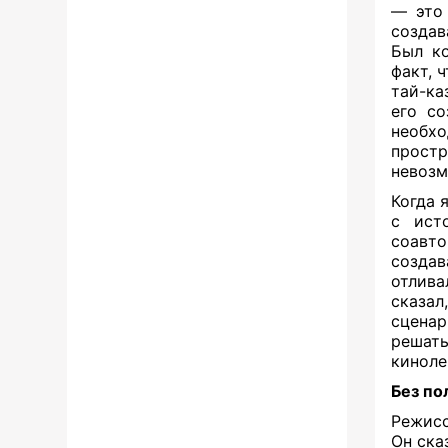
— это 
создав
Был ко
факт, 
тай-к
его со
необхо
прост
невозм
Когда 
с ист
соавто
создав
отлива
сказал
сценар
решат
киноле
Без по
Режисс
Он ска