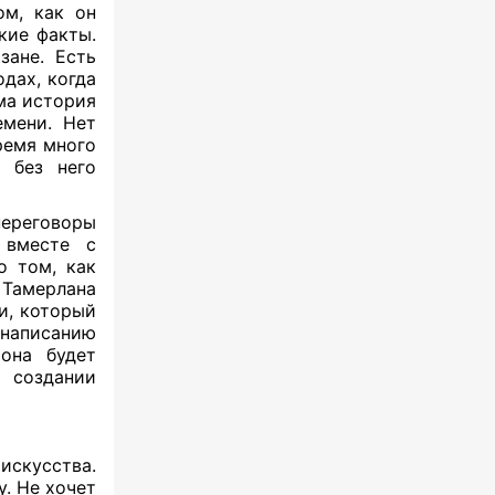
ом, как он
кие факты.
зане. Есть
одах, когда
ама история
емени. Нет
ремя много
 без него
 переговоры
 вместе с
о том, как
 Тамерлана
и, который
 написанию
иона будет
 создании
искусства.
у. Не хочет