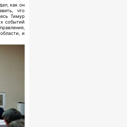
дел, как он
вить, что
десь Тимур
х событий
правления,
области, и