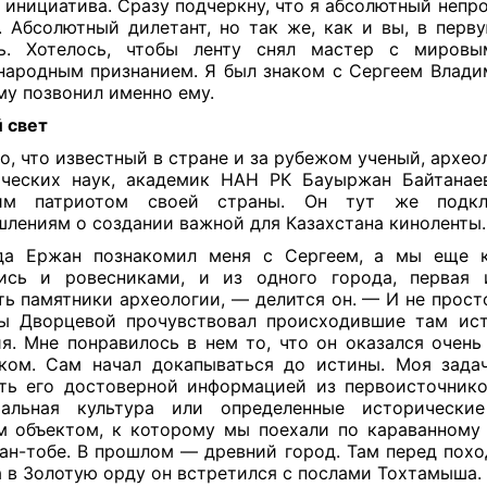
 инициатива. Сразу подчеркну, что я абсолютный непр
. Абсолютный дилетант, но так же, как и вы, в перв
ль. Хотелось, чтобы ленту снял мастер с мировы
ародным признанием. Я был знаком с Сергеем Влад
му позвонил именно ему.
̆ свет
о, что известный в стране и за рубежом ученый, архео
ческих наук, академик НАН РК Бауыржан Байтанае
им патриотом своей страны. Он тут же подк
лениям о создании важной для Казахстана киноленты
да Ержан познакомил меня с Сергеем, а мы еще 
лись и ровесниками, и из одного города, первая 
ть памятники археологии, — делится он. — И не просто
ы Дворцевой прочувствовал происходившие там ис
я. Мне понравилось в нем то, что он оказался очен
ком. Сам начал докапываться до истины. Моя зад
ть его достоверной информацией из первоисточнико
иальная культура или определенные исторические
 объектом, к которому мы поехали по караванному 
ан-тобе. В прошлом — древний город. Там перед пох
 в Золотую орду он встретился с послами Тохтамыша.