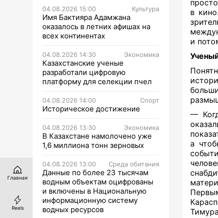
просто
04.08.2026 15:00
Культура
в кино
Имя Бактияра Адамжана
зрите
оказалось в летних афишах на
междун
всех континентах
и пото
04.08.2026 14:30
Экономика
Ученыи
Казахстанские ученые
Понятн
разработали цифровую
истори
платформу для селекции пчел
больш
размыш
04.08.2026 14:00
Спорт
Историческое достижение
— Ког
оказа
04.08.2026 13:30
Экономика
показа
В Казахстане намолочено уже
а чтоб
1,6 миллиона тонн зерновых
событи
челове
04.08.2026 13:00
Среда обитания
Данные по более 23 тысячам
снабди
Главная
водным объектам оцифрованы
матер
и включены в Национальную
Первым
информационную систему
Карасп
водных ресурсов
Reels
Тимура