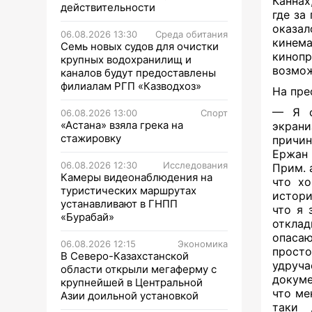
Каннах
действительности
где за
оказал
06.08.2026 13:30
Среда обитания
кинем
Семь новых судов для очистки
киноп
крупных водохранилищ и
возмож
каналов будут предоставлены
филиалам РГП «Казводхоз»
На пре
— Я с
06.08.2026 13:00
Спорт
«Астана» взяла грека на
экрани
стажировку
причин
Ержан 
06.08.2026 12:30
Исследования
Прим. 
Камеры видеонаблюдения на
что хо
туристических маршрутах
истори
устанавливают в ГНПП
что я 
«Бурабай»
отклад
опасаю
06.08.2026 12:15
Экономика
просто
В Северо-Казахстанской
удруч
области открыли мегаферму с
докуме
крупнейшей в Центральной
что ме
Азии доильной установкой
таки 