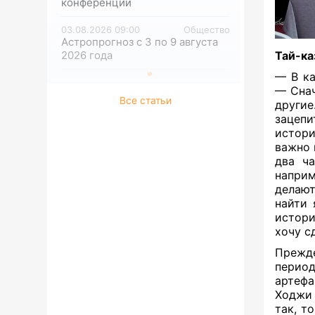
конференций
03.08.2026 09:00
Общество
Астропрогноз с 3 по 9 августа
2026 года
Тай-к
— В ка
— Снач
Все статьи
другие
зацеп
истори
важно 
два ча
наприм
делают
найти
истори
хочу с
Прежде
период
артефа
Ходжи 
так, т