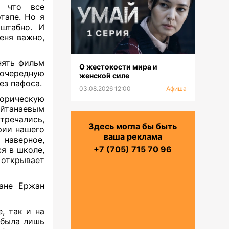
, что все
тапе. Но я
сштабно. И
еня важно,
нять фильм
О жестокости мира и
 очередную
женской силе
без пафоса.
03.08.2026 12:00
Афиша
орическую
йтанаевым
речались,
Здесь могла бы быть
рии нашего
ваша реклама
 наверное,
+7 (705) 715 70 96
я в школе,
открывает
тане Ержан
, так и на
 была лишь