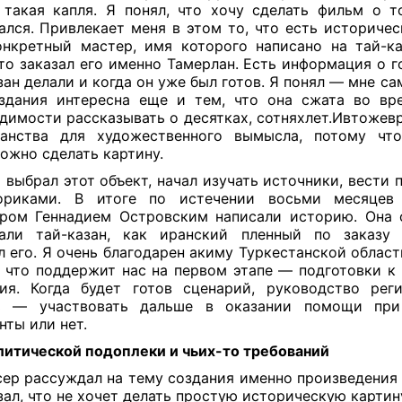
такая капля. Я понял, что хочу сделать фильм о т
ался. Привлекает меня в этом то, что есть историчес
нкретный мастер, имя которого написано на тай-ка
что заказал его именно Тамерлан. Есть информация о г
азан делали и когда он уже был готов. Я понял — мне с
здания интересна еще и тем, что она сжата во вр
димости рассказывать о десятках, сотняхлет.Ивтожев
ранства для художественного вымысла, потому что
ожно сделать картину.
я выбрал этот объект, начал изучать источники, вести
ориками. В итоге по истечении восьми месяцев
ром Геннадием Островским написали историю. Она 
али тай-казан, как иранский пленный по заказу
л его. Я очень благодарен акиму Туркестанской област
, что поддержит нас на первом этапе — подготовки к
ия. Когда будет готов сценарий, руководство рег
ь — участвовать дальше в оказании помощи при
нты или нет.
литической подоплеки
и чьих-то требований
ер рассуждал на тему создания именно произведения 
зал, что не хочет делать простую историческую картин