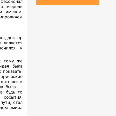
офессионал
ую очередь
м именем,
имировичем
лог, доктор
в является
лючился к
.
к тому же
идея была
 показать,
торические
ь дотошным
ача была —
в: будь то
 события.
пути, стал
одом эмира