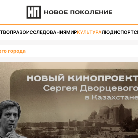
ТВО
ПРАВО
ИССЛЕДОВАНИЯ
МИР
КУЛЬТУРА
ЛЮДИ
СПОРТ
С
его города