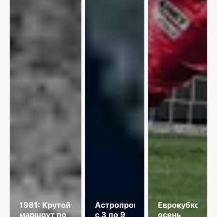
1981: Крутой
Астропрогноз
Еврокубковая
маршрут по
с 3 по 9
осень