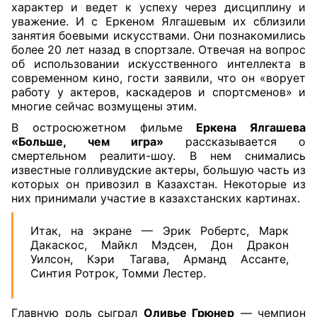
характер и ведет к успеху через дисциплину и
уважение. И с Еркеном Ялгашевым их сблизили
занятия боевыми искусствами. Они познакомились
более 20 лет назад в спортзале. Отвечая на вопрос
об использовании искусственного интеллекта в
современном кино, гости заявили, что он «ворует
работу у актеров, каскадеров и спортсменов» и
многие сейчас возмущены этим.
В остросюжетном фильме
Еркена Ялгашева
«Больше, чем игра»
рассказывается о
смертельном реалити-шоу. В нем снимались
известные голливудские актеры, большую часть из
которых он привозил в Казахстан. Некоторые из
них принимали участие в казахстанских картинах.
Итак, на экране — Эрик Робертс, Марк
Дакаскос, Майкл Мэдсен, Дон Дракон
Уилсон, Кэри Тагава, Арманд Ассанте,
Синтия Ротрок, Томми Лестер.
Главную роль сыграл
Оливье Грюнер
— чемпион