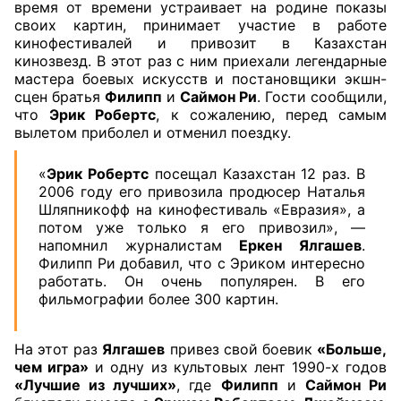
время от времени устраивает на родине показы
своих картин, принимает участие в работе
кинофестивалей и привозит в Казахстан
кинозвезд. В этот раз с ним приехали легендарные
мастера боевых искусств и постановщики экшн-
сцен братья
Филипп
и
Саймон Ри
. Гости сообщили,
что
Эрик Робертс
, к сожалению, перед самым
вылетом приболел и отменил поездку.
«
Эрик Робертс
посещал Казахстан 12 раз. В
2006 году его привозила продюсер Наталья
Шляпникофф на кинофестиваль «Евразия», а
потом уже только я его привозил», —
напомнил журналистам
Еркен Ялгашев
.
Филипп Ри добавил, что с Эриком интересно
работать. Он очень популярен. В его
фильмографии более 300 картин.
На этот раз
Ялгашев
привез свой боевик
«Больше,
чем игра»
и одну из культовых лент 1990-х годов
«Лучшие из лучших»
, где
Филипп
и
Саймон Ри