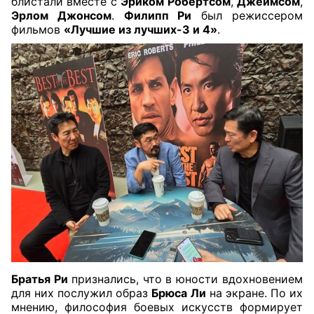
блистали вместе с
Эриком Робертсом
,
Джеймсом
,
Эрлом Джонсом
.
Филипп Ри
был режиссером
фильмов
«Лучшие из лучших-3 и 4»
.
Братья Ри
признались, что в юности вдохновением
для них послужил образ
Брюса Ли
на экране. По их
мнению, философия боевых искусств формирует