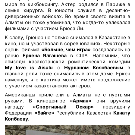
мира по кикбоксингу. Актер родился в Париже в
семье хирурга. В юности служил в десантно-
диверсионных войсках. Во время своего визита в
Алматы он тоже упоминал, что когда-то увлекался
фильмами с участием Брюса Ли.
К слову, Грюнер не только снимался в Казахстане в
кино, но и участвовал в соревнованиях. Некоторые
сцены фильма
«Больше, чем игра»
создавались на
ранчо
Еркена Ялгашева
в США. Напомним, что
эпизоды казахстанской романтической комедии
My love is Aisulu
с
Нурланом Коянбаевым
в
главной роли тоже снимались в этом доме. Еркен
намекнул, что картина может иметь продолжение
с участием казахстанских актеров.
Американцы прилетели в Алматы не с пустыми
руками. В киноцентре
«Арман»
они вручили
награду
«Спортивный Оскар»
президенту
Федерации
«Байге»
Республики Казахстан
Канату
Копбаеву
.