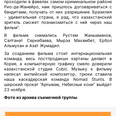
проходили в фавелах самом криминальном районе
Рио-де-Жанейро, нам пришлось договариваться с
бандитами, получать от них разрешение. Бразилия
- удивительная страна, я рад, что казахстанский
зритель сможет познакомиться с ней через наш
фильм”.
В фильме снимались Рустем Жаныаманов,
Салтанат Серкебаева, Мырза Махамбет, Ербол
Альмухан и Азат Жумадил.
За созданием фильма стоит интернациональная
команда, весь постпродакшн картины делают в
Корее, а компьютерную графику смело доверили
казахстанской студии Cubic. Музыку к фильму
написал английский композитор, трюки ставила
наша каскадерская команда Nomad Stunts. В
широкий прокат “Арғымақ. Небесные кони” выйдет
23 ноября.
Ф
ото из архива съемочной группы