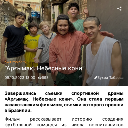
Культура
Кино
“Арғымақ. Небесные кони”
09.10.2023 13:00
698
Зухра Табаева
Завершились съемки спортивной драмы
«Ар
ғ
ыма
қ
. Небесные кони». Она стала первым
казахстанским фильмом, съемки которого прошли
в Бразилии
.
Фильм рассказывает историю создания
футбольной команды из числа воспитанников