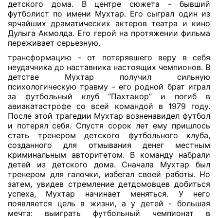
детского дома. В центре сюжета - бывший
футболист по имени Мухтар. Его сыграл один из
ярчайших драматических актеров театра и кино
Дулыга Акмолда. Его герой на протяжении фильма
переживает серьезную
.
трансформацию - от потерявшего веру в себя
неудачника до наставника настоящих чемпионов. В
детстве Мухтар получил сильную
психологическую травму - его родной брат играл
за футбольный клуб “Пахтакор” и погиб в
авиакатастрофе со всей командой в 1979 году.
После этой трагедии Мухтар возненавидел футбол
и потерял себя. Спустя сорок лет ему пришлось
стать тренером детского футбольного клуба,
созданного для отмывания денег местным
криминальным авторитетом. В команду набрали
детей из детского дома. Сначала Мухтар был
тренером для галочки, избегал своей работы. Но
затем, увидев стремление детдомовцев добиться
успеха, Мухтар начинает меняться. У него
появляется цель в жизни, а у детей - большая
мечта: выиграть футбольный чемпионат в