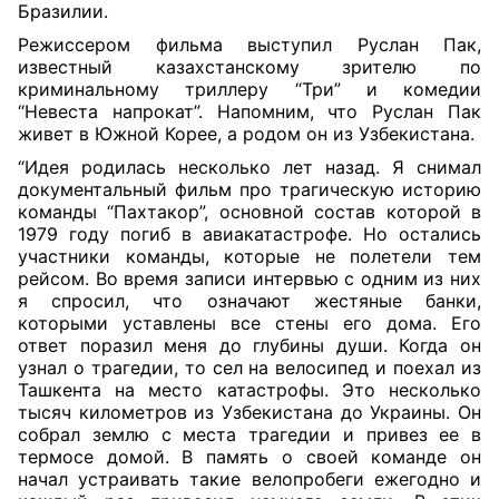
Бразилии.
Режиссером фильма выступил Руслан Пак,
известный казахстанскому зрителю по
криминальному триллеру “Три” и комедии
“Невеста напрокат”. Напомним, что Руслан Пак
живет в Южной Корее, а родом он из Узбекистана.
“Идея родилась несколько лет назад. Я снимал
документальный фильм про трагическую историю
команды “Пахтакор”, основной состав которой в
1979 году погиб в авиакатастрофе. Но остались
участники команды, которые не полетели тем
рейсом. Во время записи интервью с одним из них
я спросил, что означают жестяные банки,
которыми уставлены все стены его дома. Его
ответ поразил меня до глубины души. Когда он
узнал о трагедии, то сел на велосипед и поехал из
Ташкента на место катастрофы. Это несколько
тысяч километров из Узбекистана до Украины. Он
собрал землю с места трагедии и привез ее в
термосе домой. В память о своей команде он
начал устраивать такие велопробеги ежегодно и