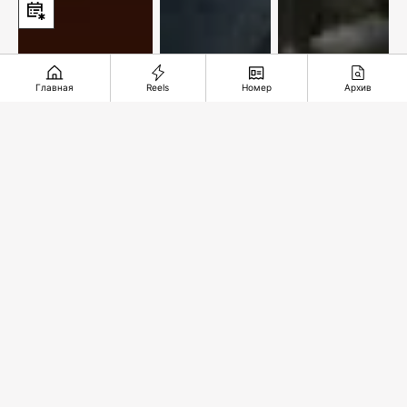
Главная
Reels
Номер
Архив
Мировые
звезды на
Территория
Несправедлив
двух
доверия
десятилетий
площадках
столицы