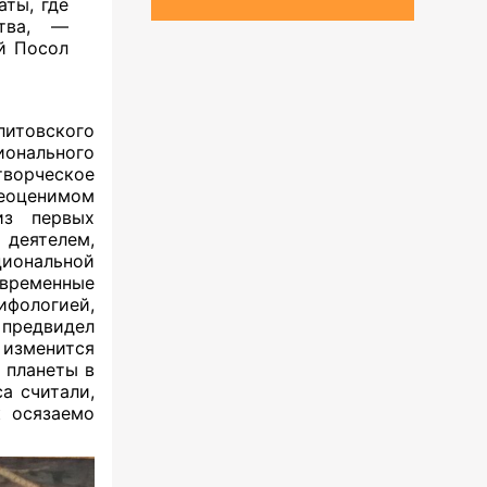
аты, где
ства, —
й Посол
итовского
онального
ворческое
неоценимом
из первых
деятелем,
иональной
овременные
ифологией,
 предвидел
изменится
е планеты в
а считали,
к осязаемо