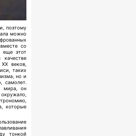
и, поэтому
чала можно
фрованных
 вместе со
А еще этот
в качестве
 XX веков,
иси, таких
изма, но и
, самолет.
я мира, он
 окружало,
трономию,
в, которые
льзование
лавливания
ду тонкой