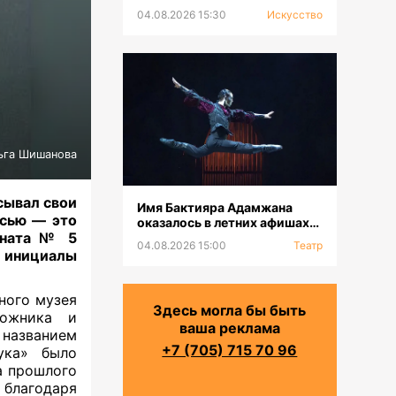
выставка к 100-летию Сахи
04.08.2026 15:30
Искусство
Романова
ьга Шишанова
сывал свои
Имя Бактияра Адамжана
исью — это
оказалось в летних афишах
оната № 5
на всех континентах
04.08.2026 15:00
Театр
 инициалы
ного музея
Здесь могла бы быть
дожника и
ваша реклама
названием
+7 (705) 715 70 96
ука» было
а прошлого
благодаря