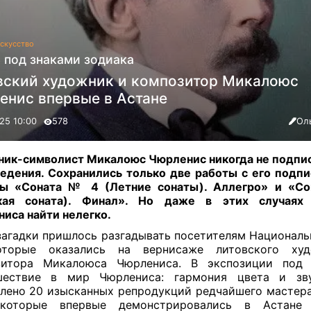
скусство
 под знаками зодиака
вский художник и композитор Микалоюс
енис впервые в Астане
25 10:00
578
Ол
ик-символист Микалоюс Чюрленис никогда не подпи
едения. Сохранились только две работы с его подп
ны «Соната № 4 (Летние сонаты). Аллегро» и «С
кая соната). Финал». Но даже в этих случаях
иса найти нелегко
.
загадки пришлось разгадывать посетителям Националь
оторые оказались на вернисаже литовского ху
зитора Микалоюса Чюрлениса. В экспозиции под 
шествие в мир Чюрлениса: гармония цвета и зв
лено 20 изысканных репродукций редчайшего мастер
 которые впервые демонстрировались в Астане 