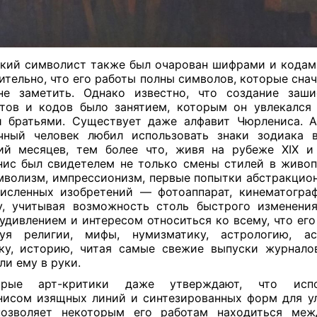
кий символист также был очарован шифрами и кодам
ительно, что его работы полны символов, которые сна
не заметить. Однако известно, что создание заши
тов и кодов было занятием, которым он увлекался
 братьями. Существует даже алфавит Чюрлениса. 
чный человек любил использовать знаки зодиака 
ий месяцев, тем более что, живя на рубеже XIX и
ис был свидетелем не только смены стилей в живоп
мволизм, импрессионизм, первые попытки абстракцион
исленных изобретений — фотоаппарат, кинематограф
, учитывая возможность столь быстрого изменени
 удивлением и интересом относиться ко всему, что его
дуя религии, мифы, нумизматику, астрологию, ас
ку, историю, читая самые свежие выпуски журнало
ли ему в руки.
орые арт-критики даже утверждают, что испо
исом изящных линий и синтезированных форм для у
позволяет некоторым его работам находиться меж