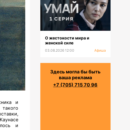
О жестокости мира и
женской силе
03.08.2026 12:00
Афиша
Здесь могла бы быть
ваша реклама
+7 (705) 715 70 96
жника и
 такого
ставки,
Каунасе
улось и