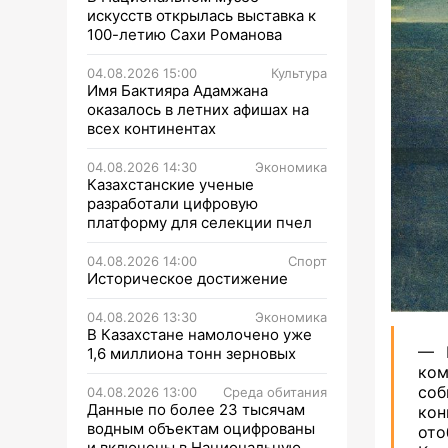
искусств открылась выставка к
100-летию Сахи Романова
04.08.2026 15:00
Культура
Имя Бактияра Адамжана
оказалось в летних афишах на
всех континентах
04.08.2026 14:30
Экономика
Казахстанские ученые
разработали цифровую
платформу для селекции пчел
04.08.2026 14:00
Спорт
Историческое достижение
04.08.2026 13:30
Экономика
В Казахстане намолочено уже
— В
1,6 миллиона тонн зерновых
ком
со
04.08.2026 13:00
Среда обитания
Данные по более 23 тысячам
кон
водным объектам оцифрованы
от
и включены в Национальную