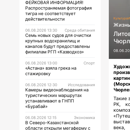
ФЕЙКОВАЯ ИНФОРМАЦИЯ!
Распространяемая фотография
тигра не соответствует
действительности
Культура
И
Жизнь
06.08.2026 13:30
Среда обитания
Лито
Семь новых судов для очистки
Чюрл
крупных водохранилищ и
каналов будут предоставлены
08.06.20
филиалам РГП «Казводхоз»
06.08.2026 13:00
Спорт
Художн
«Астана» взяла грека на
произв
стажировку
карти
(Морс
06.08.2026 12:30
Исследования
Чюрлен
Камеры видеонаблюдения на
туристических маршрутах
Такие 
устанавливают в ГНПП
РК, к
«Бурабай»
компо
«Путе
06.08.2026 12:15
Экономика
выстав
В Северо-Казахстанской
века,
области открыли мегаферму с