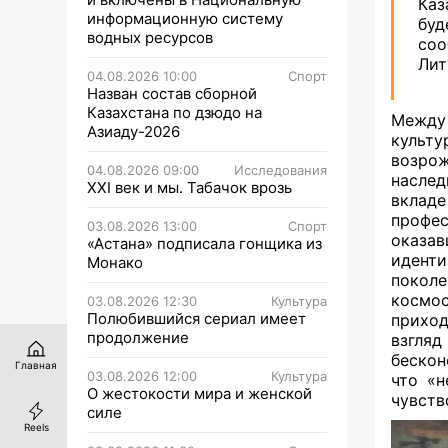
Каз
информационную систему
бу
водных ресурсов
соо
Лит
04.08.2026 10:00
Спорт
Назван состав сборной
Казахстана по дзюдо на
Между
Азиаду-2026
культ
возро
04.08.2026 09:00
Исследования
наслед
XXI век и мы. Табачок врозь
вклад
профе
03.08.2026 13:00
Спорт
оказа
«Астана» подписала гонщика из
иденти
Монако
поколе
космос
03.08.2026 12:30
Культура
Полюбившийся сериал имеет
прихо
продолжение
взгляд
бескон
Главная
03.08.2026 12:00
Культура
что «н
О жестокости мира и женской
чувств
силе
Reels