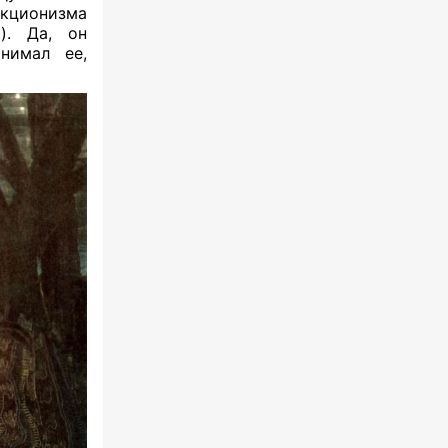
акционизма
). Да, он
нимал ее,