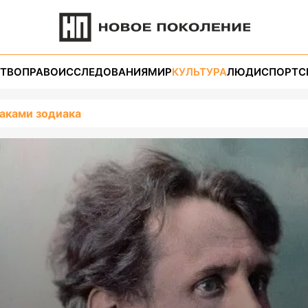
ТВО
ПРАВО
ИССЛЕДОВАНИЯ
МИР
КУЛЬТУРА
ЛЮДИ
СПОРТ
С
аками зодиака