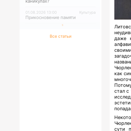
каникулах?
01.08.2026 13:00
Культура
Прикосновение памяти
Литовс
неудив
Все статьи
даже 
алфави
своими
загадо
назван
Чюрлен
как си
многоч
Потому
стал с
иссле
эстети
попада
Некот
Чюрлен
сути 