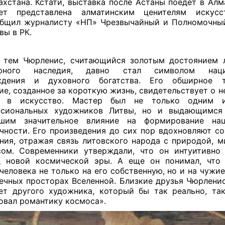
ахстана. Кстати, выставка после Астаны поедет в Алм
дет представлена алматинским ценителям искус
бщил журналисту «НП» Чрезвычайный и Полномочны
вы в РК.
 тем Чюрленис, считающийся золотым достоянием л
урного наследия, давно стал символом наци
ждения и духовного богатства. Его обширное т
ие, созданное за короткую жизнь, свидетельствует о 
е в искусство. Мастер был не только одним 
ссиональных художников Литвы, но и выдающимся 
вшим значительное влияние на формирование нац
чности. Его произведения до сих пор вдохновляют с
ния, отражая связь литовского народа с природой, м
ом. Современники утверждали, что он интуитивно
д новой космической эры. А еще он понимал, что 
 человека не только на его собственную, но и на чужи
ечных просторах Вселенной. Близкие друзья Чюрленис
ет другого художника, который бы так реально, та
овал романтику космоса».