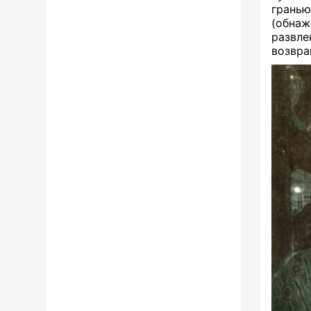
гранью
(обна
развл
возвра