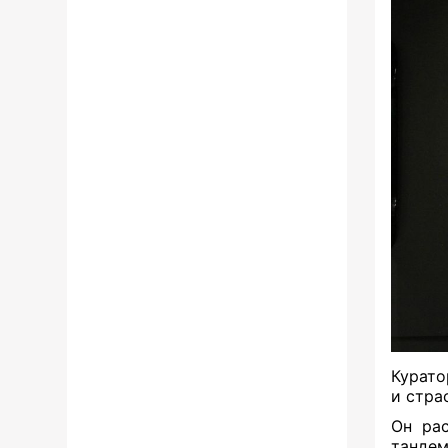
Курато
и стра
Он рас
тандем