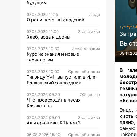
будущим
07.08.2026 11:15
Люди
О роли печатных изданий
Культура
И
07.08.2026 11:00
Экономика
За гр
Хлеб, вода и дроны
Выст
07.08.2026 10:30
Исследования
Курс на знания и новые
09.11.20
технологии
В га
07.08.2026 10:00
Среда обитания
молод
Тигрицу Үміт выпустили в Иле-
бесстр
Балхашский заповедник
темные
натуры
07.08.2026 09:30
Общество
Что происходит в лесах
обо вс
Казахстана
Энцо, 
кисть 
07.08.2026 09:00
Экономика
давно,
Альтернативы КТК нет?
самую
накоп
06.08.2026 15:00
Среда обитания