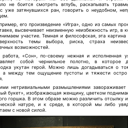
ло не боится смотреть вглубь, раскапывать травм
с уже затянувшихся ран, говорить о неудобном, неп
щем.
апример, его произведение «Игра», одно из самых про
тавке, высвечивает неизменную неизбежность игр, в 
инимаем участие. Темная и философская, эта картина
верхность темы выбора, риска, страха неизве
ечных возможностей.
 работа, «Сон», по-своему нежная и исполненная у
тавляет собой чернильное полотно, в которое 
одка укутан герой. Можно лишь догадываться о то
, а между тем ощущение пустоты и тяжести остро
я.
кими нетривиальными размышлениями завораживает 
ый букет», изображающая женщину, цветком подним
ого горшка. В этом образе можно различить отсылку и
ческой натуре, и к среде, в которой мы либо увя
таем с новой силой.