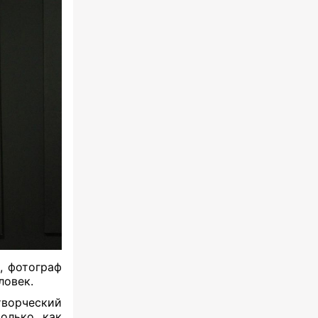
, фотограф
ловек.
творческий
только как