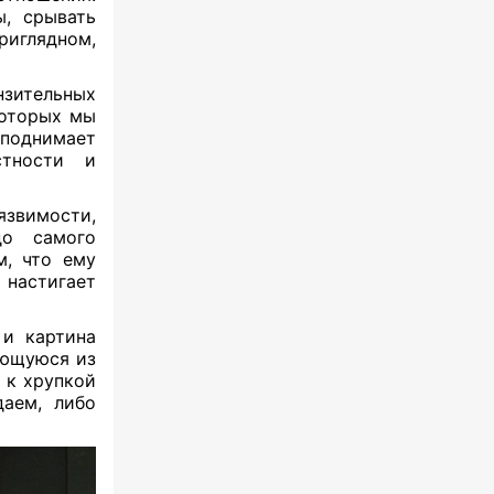
ы, срывать
риглядном,
нзительных
которых мы
 поднимает
стности и
язвимости,
до самого
м, что ему
 настигает
и картина
ающуюся из
 к хрупкой
даем, либо