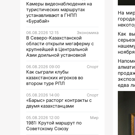
Камеры видеонаблюдения на
туристических маршрутах
На мир
устанавливают в ГНПП
города
«Бурабай»
некото
06.08.2026 12:15
Экономика
Как вы
В Северо-Казахстанской
серьез
области открыли мегаферму с
нашему
крупнейшей в Центральной
ноября
Азии доильной установкой
Напом
алмат
06.08.2026 09:00
Спорт
Как сыграли клубы
прода
казахстанских игроков во
экспоз
втором туре РПЛ
едва л
05.08.2026 14:00
Спорт
«Барыс» расторг контракты с
двумя казахстанцами
05.08.2026 12:00
Мир
1981: Крутой маршрут по
Советскому Союзу