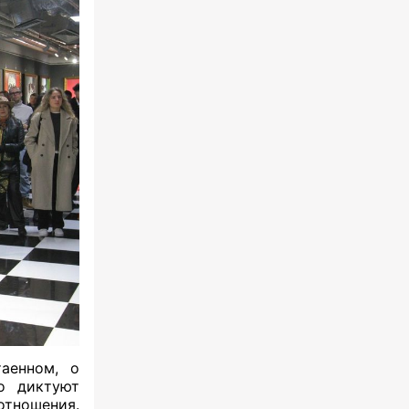
аенном, о
но диктуют
тношения.