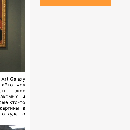
Art Galaxy
: «Это моя
еть такое
накомых и
рые кто-то
 картины в
л откуда-то