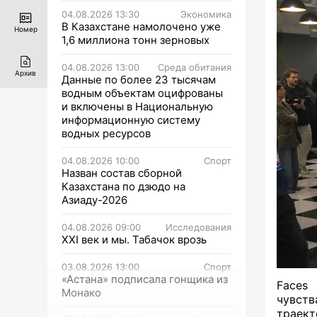
04.08.2026 13:30
Экономика
В Казахстане намолочено уже
Номер
1,6 миллиона тонн зерновых
04.08.2026 13:00
Среда обитания
Архив
Данные по более 23 тысячам
водным объектам оцифрованы
и включены в Национальную
информационную систему
водных ресурсов
04.08.2026 10:00
Спорт
Назван состав сборной
Казахстана по дзюдо на
Азиаду-2026
04.08.2026 09:00
Исследования
XXI век и мы. Табачок врозь
03.08.2026 13:00
Спорт
«Астана» подписала гонщика из
Faces
Монако
чувств
траек