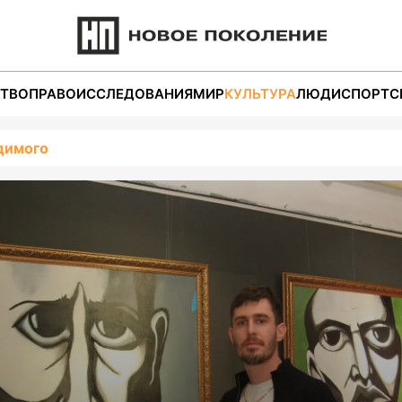
ТВО
ПРАВО
ИССЛЕДОВАНИЯ
МИР
КУЛЬТУРА
ЛЮДИ
СПОРТ
С
димого