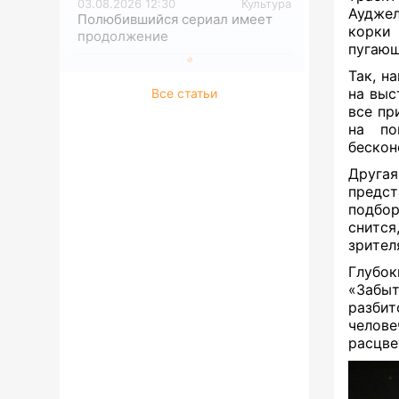
03.08.2026 12:30
Культура
Ауджел
Полюбившийся сериал имеет
корки 
продолжение
пугаю
Так, н
на выс
Все статьи
все пр
на по
бескон
Другая
предс
подбор
снится
зрител
Глубо
«Забыт
разбит
челове
расцве