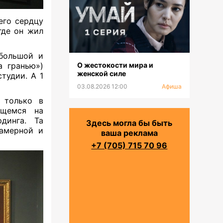
его сердцу
где он жил
 большой и
а гранью»)
О жестокости мира и
женской силе
тудии. А 1
03.08.2026 12:00
Афиша
 только в
ющемся на
динга. Та
Здесь могла бы быть
камерной и
ваша реклама
+7 (705) 715 70 96