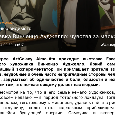
скусство
анью видимого
авка Винченцо Ауджелло: чувства за мас
24 09:30
617
Эльви
лерее
ArtGalaxy Alma
-
Ata
проходит выставка Fac
ого художника Винченцо Ауджелло. Яркий са
ашный экспериментатор, он приглашает зрителя вз
, неудобные и очень часто неприглядные стороны че
, задуматься об одиночестве и боли, близости и ис
ем том, что по-настоящему делает нас людьми.
несмотря на то, что в его семье немало художников,
совсем недавно — в период тотального локдауна. Тогд
 впрочем, тяготевшему к живописи, удалось найти в ри
 отдушину, холст стал идеальным прибежище
ившейся бушующей энергии. Самоучка и экспери