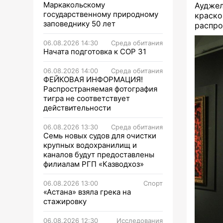
Маркакольскому
Аудже
государственному природному
крас
заповеднику 50 лет
распро
06.08.2026 14:30
Среда обитания
Начата подготовка к СОР 31
06.08.2026 14:00
Среда обитания
ФЕЙКОВАЯ ИНФОРМАЦИЯ!
Распространяемая фотография
тигра не соответствует
действительности
06.08.2026 13:30
Среда обитания
Семь новых судов для очистки
крупных водохранилищ и
каналов будут предоставлены
филиалам РГП «Казводхоз»
06.08.2026 13:00
Спорт
«Астана» взяла грека на
стажировку
06.08.2026 12:30
Исследования