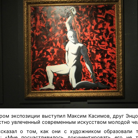
ром экспозиции выступил Максим Касимов, друг Энцо
стно увлеченный современным искусством молодой че
сказал о том, как они с художником образовали 
: «Мне посчастливилось документировать его не 