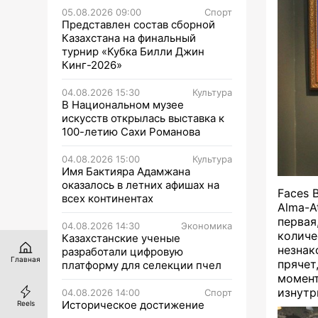
05.08.2026 09:00
Спорт
Представлен состав сборной
Казахстана на финальный
турнир «Кубка Билли Джин
Кинг-2026»
04.08.2026 15:30
Культура
В Национальном музее
искусств открылась выставка к
100-летию Сахи Романова
04.08.2026 15:00
Культура
Имя Бактияра Адамжана
оказалось в летних афишах на
Faces 
всех континентах
Alma-A
перва
04.08.2026 14:30
Экономика
колич
Казахстанские ученые
незнак
разработали цифровую
Главная
прячет
платформу для селекции пчел
момент
изнутр
04.08.2026 14:00
Спорт
Историческое достижение
Reels