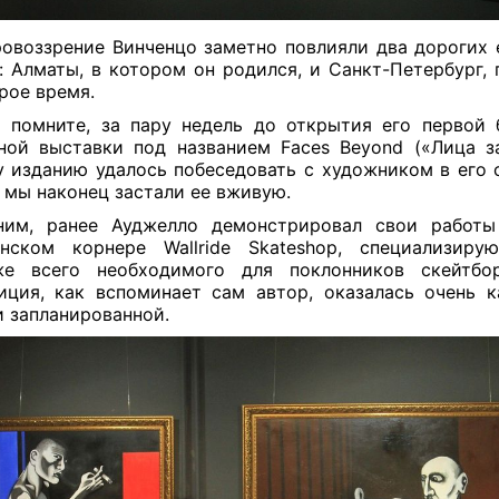
овоззрение Винченцо заметно повлияли два дорогих 
: Алматы, в котором он родился, и Санкт-Петербург, 
рое время.
 помните, за пару недель до открытия его первой
ной выставки под названием Faces Beyond («Лица з
 изданию удалось побеседовать с художником в его с
 мы наконец застали ее вживую.
ним, ранее Ауджелло демонстрировал свои работы
инском корнере Wallride Skateshop, специализиру
же всего необходимого для поклонников скейтбор
иция, как вспоминает сам автор, оказалась очень 
и запланированной.