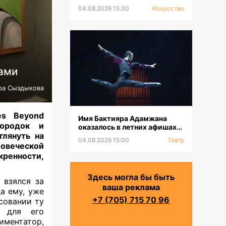
выставка к 100-летию Сахи
04.08.2026 15:30
Искусство
Романова
ками
ра Сыздыкова
es Beyond
Имя Бактияра Адамжана
мородок и
оказалось в летних афишах
глянуть на
на всех континентах
04.08.2026 15:00
Театр
ловеческой
кренности,
Здесь могла бы быть
 взялся за
ваша реклама
а ему, уже
+7 (705) 715 70 96
совании ту
м для его
ментатор,