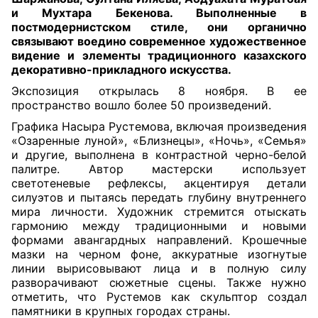
и Мухтара Бекенова. Выполненные в
постмодернистском стиле, они органично
связывают воедино современное художественное
видение и элементы традиционного казахского
декоративно-прикладного искусства.
Экспозиция открылась 8 ноября. В ее
пространство вошло более 50 произведений.
Графика Насыра Рустемова, включая произведения
«Озаренные луной», «Близнецы», «Ночь», «Семья»
и другие, выполнена в контрастной черно-белой
палитре. Автор мастерски использует
светотеневые рефлексы, акцентируя детали
силуэтов и пытаясь передать глубину внутреннего
мира личности. Художник стремится отыскать
гармонию между традиционными и новыми
формами авангардных направлений. Крошечные
мазки на черном фоне, аккуратные изогнутые
линии вырисовывают лица и в полную силу
разворачивают сюжетные сцены. Также нужно
отметить, что Рустемов как скульптор создал
памятники в крупных городах страны.