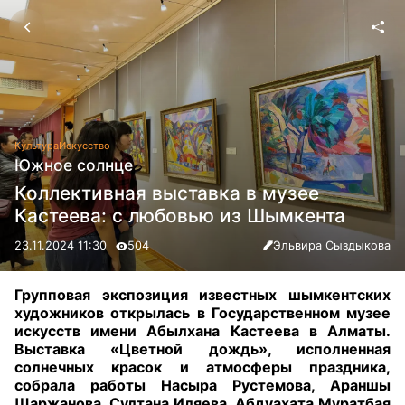
Культура
Искусство
Южное солнце
Коллективная выставка в музее
Кастеева: с любовью из Шымкента
23.11.2024 11:30
504
Эльвира Сыздыкова
Групповая экспозиция известных шымкентских
художников открылась в Государственном музее
искусств имени Абылхана Кастеева в Алматы.
Выставка «Цветной дождь», исполненная
солнечных красок и атмосферы праздника,
собрала работы Насыра Рустемова, Араншы
Шаржанова, Султана Иляева, Абдуахата Муратбая