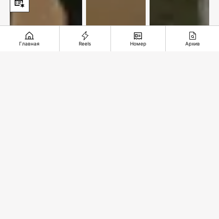
Главная
Reels
Номер
Архив
По улицам
Новый
Железная
нашей
центр
дорога
памяти
добычи
длиною в
меди
35 лет