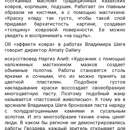
«сотканных маслом» традиционных казахских
ковров, корпешек, подушек. Работает он главным
образом не кистями, а с помощью мастихина:
«Краску кладу так густо, чтобы такой слой
придавал бархатистость картине, создавал
«толщину» ковровой поверхности. Ее можно
увидеть и воспринимать «на ощупь».
Об «эффекте ковра» в работах Владимира Шеге
говорит директор Almaty Gallery
искусствовед Наргиз Алиб: «Художник с помощью
наложенных мастихином мазков создает
объемные полотна. Работы становятся столь
яркими и сочными, что их можно принять за
цветной пластилин. Подобное густое
накладывание краски воссоздает своеобразную
многоцветную пасту. Поэтому подобный жанр
называется «пастозной живописью». К тому же в
арсенале Владимира Шеге бронзовая паста наряду
с полудрагоценными камнями и сусальным
золотом. И это многообразие техник очень ценят
люди. В каком бы регионе ни демонстрировались
работы Гвоздева, каждый зритель открывает для