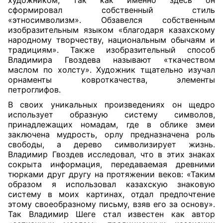
художником, так как именно здесь он
сформировал собственный стиль
«этносимволизм». Обзавелся собственным
изобразительным языком «благодаря казахскому
народному творчеству, национальным обычаям и
традициям». Также изобразительный способ
Владимира Гвоздева называют «ткачеством
маслом по холсту». Художник тщательно изучал
орнаменты ковроткачества, элементы
петроглифов.
В своих уникальных произведениях он щедро
использует образную систему символов,
принадлежащих номадам, где в облике змеи
заключена мудрость, орлу предназначена роль
свободы, а дерево символизирует жизнь.
Владимир Гвоздев исследовал, что в этих знаках
сокрыта информация, передаваемая древними
тюрками друг другу на протяжении веков: «Таким
образом я использовал казахскую знаковую
систему в моих картинах, отдал предпочтение
этому своеобразному письму, взяв его за основу».
Так Владимир Шеге стал известен как автор