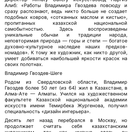
Алиб: «Работы Владимира Гвоздева повсюду и
сразу распознают, ведь никто больше не создает
подобных ковров, «сотканных маслом и кистью»,
пропитанных казахской национальной
самобытностью. Здесь воспроизведены
уникальные обычаи и традиции народа,
неповторимая природа — горы и степи — богатое
духовно-культурное наследие наших предков-
номадов». К тому же художник, как никто другой,
умеет добиваться наибольшей яркости красок на
своих полотнах
.
Владимир
Г
воздев-
Ш
еге
Родом из Свердловской области, Владимир
Гвоздев более 50 лет (из 64) жил в Казахстане, в
Алма-Ате — Алматы. Учился на художественном
факультете Казахской национальной академии
искусств имени Темирбека Жургенова, получил
специальность «дизайн интерьера».
Десять лет назад перебрался в Москву, но
продолжает считать себя казахстанским