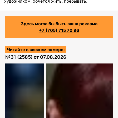
художником, хочется жить, пребывать.
Здесь могла бы быть ваша реклама
+7 (705) 715 70 96
Читайте в свежем номере:
№
31 (2585)
от
07.08.2026