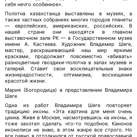
себя нечто особенное».
Полотна казахстанца выставлены в музеях, а
также частных собраниях многих городов планеты
— европейских, американских, российских. В
нашей стране они находятся в главном
выставочном зале РК — в Государственном музее
имени А. Кастеева. Художник Владимир Шеге,
мастер, раскрашивающий наш мир яркими
красками, продолжает повсеместно «вбивать»
разноцветные гвоздики-полотна в залах музеев и
галерей. Ставит свои восклицательные знаки
жизнерадостности, оптимизма, восхищения
красотой жизни.
Мария (Богородица)
в
п
редставлении Владимира
Шеге
Одна из работ Владимира Шеге повторяет
традицию иконы. «Эта картина для меня очень
ценна. Живя в Москве, насмотревшись на иконы, я
тоже захотел сделать что-то подобное. Канонов
иконописи не знаю, в этом жанре все строго. Но
все равно я оттолкнулся от русской православной