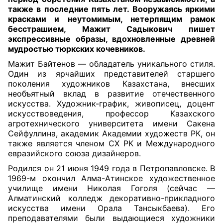
также в последние пять лет. Вооружаясь яркими
красками и неутомимым, нетерпящим рамок
бесстрашием, Мажит Садыкович пишет
экспрессивные образы, вдохновленные древней
мудростью тюркских кочевников
.
Мажит Байтенов — обладатель уникального стиля.
Один из ярчайших представителей старшего
поколения художников Казахстана, внесших
необъятный вклад в развитие отечественного
искусства. Художник-график, живописец, доцент
искусствоведения, профессор Казахского
агротехнического университета имени Сакена
Сейфуллина, академик Академии художеств РК, он
также является членом СХ РК и Международного
евразийского союза дизайнеров.
Родился он 21 июня 1949 года в Петропавловске. В
1969-м окончил Алма-Атинское художественное
училище имени Николая Гоголя (сейчас —
Алматинский колледж декоративно-прикладного
искусства имени Орала Тансыкбаева). Его
преподавателями были выдающиеся художники