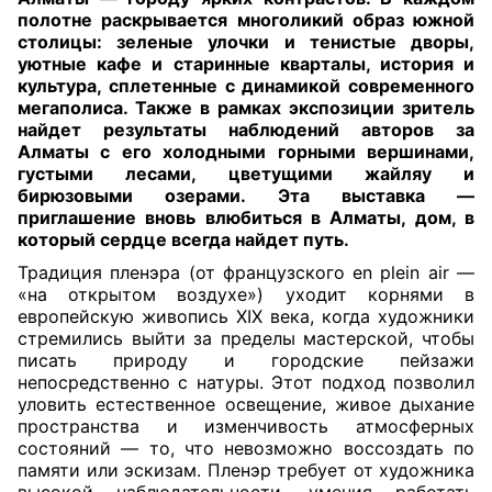
полотне раскрывается многоликий образ южной
столицы: зеленые улочки и тенистые дворы,
уютные кафе и старинные кварталы, история и
культура, сплетенные с динамикой современного
мегаполиса. Также в рамках экспозиции зритель
найдет результаты наблюдений авторов за
Алматы с его холодными горными вершинами,
густыми лесами, цветущими жайляу и
бирюзовыми озерами. Эта выставка —
приглашение вновь влюбиться в Алматы, дом, в
который сердце всегда найдет путь.
Традиция пленэра (от французского en plein air —
«на открытом воздухе») уходит корнями в
европейскую живопись XIX века, когда художники
стремились выйти за пределы мастерской, чтобы
писать природу и городские пейзажи
непосредственно с натуры. Этот подход позволил
уловить естественное освещение, живое дыхание
пространства и изменчивость атмосферных
состояний — то, что невозможно воссоздать по
памяти или эскизам. Пленэр требует от художника