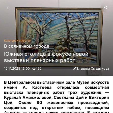
Культура
Искусство
В солнечном городе
Южная столица в фокусе новой
выставки пленэрных работ
16.11.2025 13:00
495
Эльвира Сыздыкова
В Центральном выставочном зале Музея искусств
имени А. Кастеева открылась совместная
выставка пленэрных работ трех художниц —
Куралай Аманжоловой, Светланы Цой и Виктории
Цой. Около 80 живописных произведений,
созданных под открытым небом, посвящены
Алматы — городу ярких контрастов. В каждом