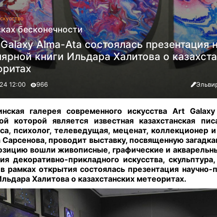
скусство
сках бесконечности
 Galaxy Alma-Ata состоялась презентация 
ярной книги Ильдара Халитова о казахст
оритах
24 12:00
966
Эльви
нская галерея современного искусства Art Galaxy
кой которой является известная казахстанская пис
са, психолог, телеведущая, меценат, коллекционер 
 Сарсенова, проводит выставку, посвященную загадка
озицию вошли живописные, графические
и акварельн
ия декоративно-прикладного искусства, скульптура,
в рамках открытия состоялась презентация научно-п
Ильдара Халитова о казахстанских метеоритах
.