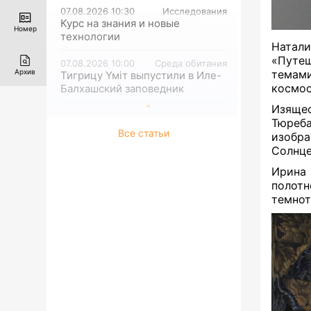
07.08.2026 10:30
Исследования
Курс на знания и новые
Номер
технологии
Натали
«Путеш
07.08.2026 10:00
Среда обитания
Архив
темами
Тигрицу Үміт выпустили в Иле-
космо
Балхашский заповедник
Изяще
Тюреба
Все статьи
изобра
Солнце
Ирина
полот
темно