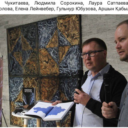
а Чукитаева, Людмила Сорокина, Лаура Сатпаева,
лова, Елена Лейнвебер, Гульнур Юбузова, Аршын Қабы