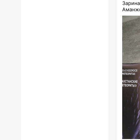
Зарин
Аманжо