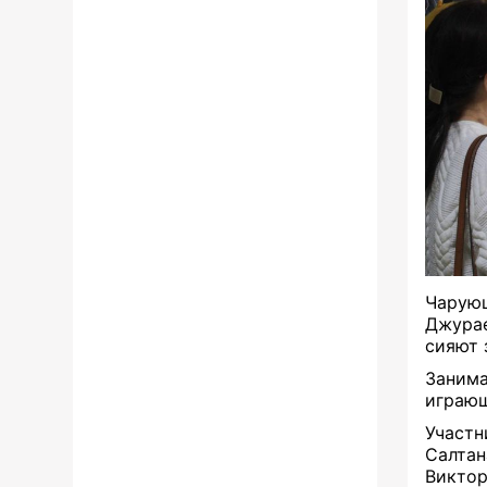
Чарующ
Джурае
сияют 
Заним
играющ
Участ
Салтан
Виктор