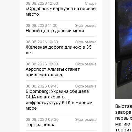
08.08.2026 12:00
Спорт
«Ордабасы» вернулся на первое
место
08.08.2026 11:00
Экономика
Новый центр добычи меди
08.08.2026 10:30
Экономика
Железная дорога длиною в 35
лет
08.08.2026 10:00
Экономика
Аэропорт Алматы станет
привлекательнее
08.08.2026 09:45
Экономика
Bloomberg: Украина обещала
США не атаковать
инфраструктуру КТК в Черном
Выстав
море
завора
первых
08.08.2026 09:30
Экономика
магию 
Торг за недра
терри