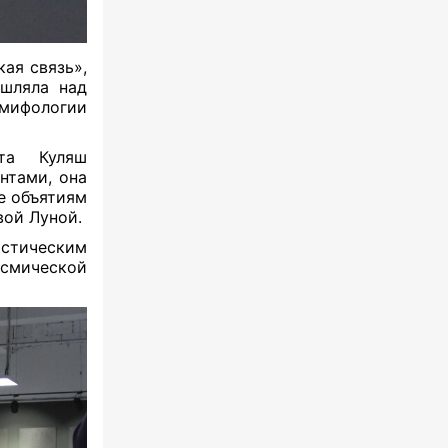
ая связь»,
ышляла над
 мифологии
ота Куляш
нтами, она
е объятиям
й Луной.
стическим
мической