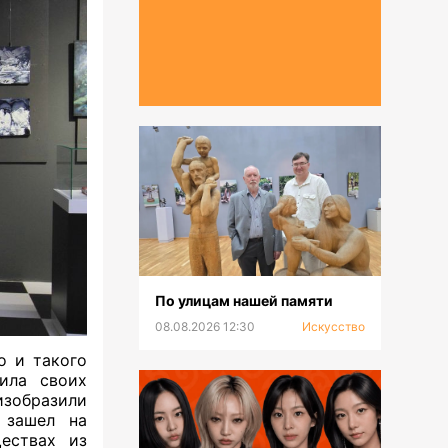
По улицам нашей памяти
08.08.2026 12:30
Искусство
о и такого
тила своих
изобразили
о зашел на
ествах из