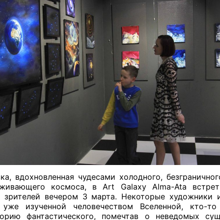
ка, вдохновленная чудесами холодного, безграничног
живающего космоса, в Art Galaxy Alma-Ata встре
 зрителей вечером 3 марта. Некоторые художники 
уже изученной человечеством Вселенной, кто-т
торию фантастического, помечтав о неведомых сущ