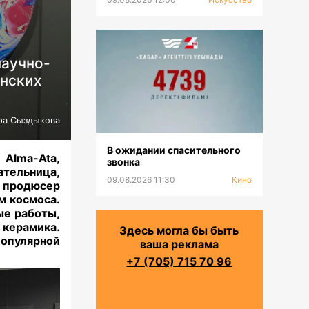
научно-
анских
ра Сыздыкова
В ожидании спасительного
 Alma-Ata,
звонка
ательница,
09.08.2026 11:30
Кино
и продюсер
м космоса.
ые работы,
 керамика.
Здесь могла бы быть
опулярной
ваша реклама
+7 (705) 715 70 96