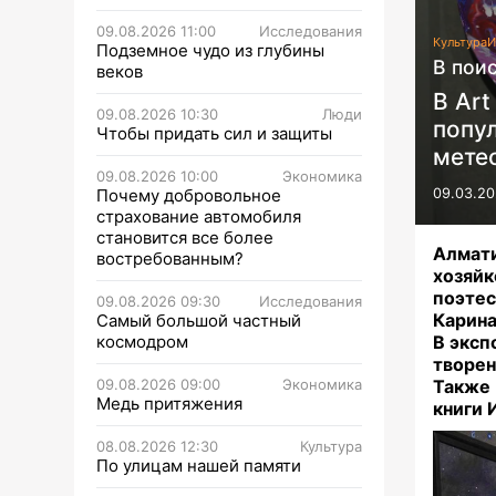
09.08.2026 11:00
Исследования
Культура
И
Подземное чудо из глубины
В пои
веков
В Art
09.08.2026 10:30
Люди
попул
Чтобы придать сил и защиты
мете
09.08.2026 10:00
Экономика
Почему добровольное
09.03.20
страхование автомобиля
становится все более
Алмати
востребованным?
хозяй
поэтес
09.08.2026 09:30
Исследования
Карина
Самый большой частный
космодром
В эксп
творен
09.08.2026 09:00
Экономика
Также 
Медь притяжения
книги 
08.08.2026 12:30
Культура
По улицам нашей памяти