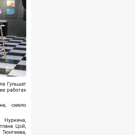
ла Гульшат
ее работах
на, смело
 Нуркина,
тлана Цой,
 Тюнтеева,