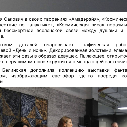
я Сакович в своих творениях «Амадэрэйя», «Космическ
ествие по галактике», «Космическая лиса» поразм
 бессмертной вселенской связи между душами и
са.
ством деталей очаровывает графическая раб
евой «День и ночь». Декорированная золотыми элеме
жает эти фазы в образах девушек. Пылающее, открыто
 в нерушимом союзе кружится с мерцающей застенчиво
 Белинская дополнила коллекцию выставки фанта
ном, изображающим светофор где-то посреди кос
ты.