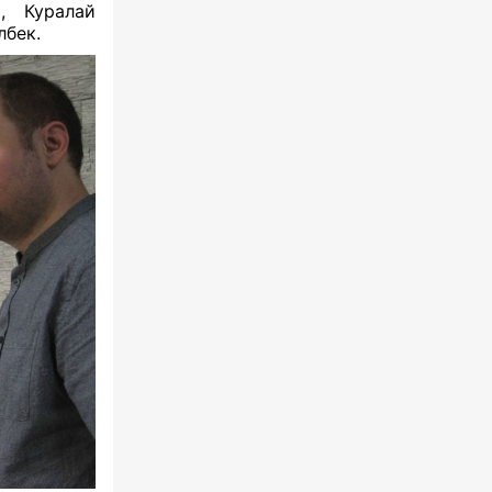
 Куралай
лбек.