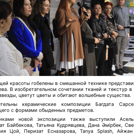
ей красоты гобелены в смешанной технике представи
ва. В изобретательном сочетании тканей и текстур в 
звезды, цветут цветы и обитают волшебные существа.
ательны керамические композиции Багдата Сарсе
его с формами обыденных предметов.
никами новой экспозиции также выступили Асель
ат Байбекова, Татьяна Кудрявцева, Дана Әмірбек, Све
ия Цой, Перизат Есназарова, Tanya Splash, Айжан