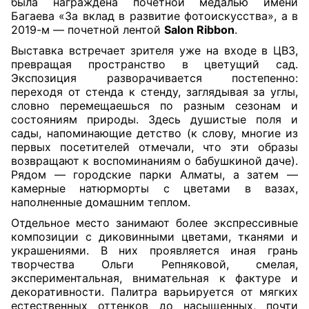
была награждена почетной медалью имени
Багаева «За вклад в развитие фотоискусства», а в
2019-м — почетной лентой
Salon Ribbon
.
Выставка встречает зрителя уже на входе в ЦВЗ,
превращая пространство в цветущий сад.
Экспозиция разворачивается постепенно:
переходя от стенда к стенду, заглядывая за углы,
словно перемещаешься по разным сезонам и
состояниям природы. Здесь душистые поля и
сады, напоминающие детство (к слову, многие из
первых посетителей отмечали, что эти образы
возвращают к воспоминаниям о бабушкиной даче).
Рядом — городские парки Алматы, а затем —
камерные натюрморты с цветами в вазах,
наполненные домашним теплом.
Отдельное место занимают более экспрессивные
композиции с диковинными цветами, тканями и
украшениями. В них проявляется иная грань
творчества Ольги Репняковой, смелая,
экспериментальная, внимательная к фактуре и
декоративности. Палитра варьируется от мягких
естественных оттенков до насыщенных, почти