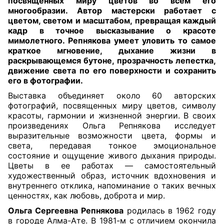
посвященных миру цветов во всем его
многообразии. Автор мастерски работает с
цветом, светом и масштабом, превращая каждый
кадр в точное высказывание о красоте
мимолетного. Репнякова умеет уловить то самое
краткое мгновение, дыхание жизни в
раскрывающемся бутоне, прозрачность лепестка,
движение света по его поверхности и сохранить
его в фотографии.
Выставка объединяет около 60 авторских
фотографий, посвященных миру цветов, символу
красоты, гармонии и жизненной энергии. В своих
произведениях Ольга Репнякова исследует
выразительные возможности цвета, формы и
света, передавая тонкое эмоциональное
состояние и ощущение живого дыхания природы.
Цветы в ее работах — самостоятельный
художественный образ, источник вдохновения и
внутреннего отклика, напоминание о таких вечных
ценностях, как любовь, доброта и мир.
Ольга Сергеевна Репнякова
родилась в 1962 году
в городе Алма-Ате. В 1981-м с отличием окончила