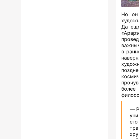
Но он
художн
Да еще
«Арарэ
прове
важным
в ранн
навер
художн
поздн
косми
прочу
более
филосо
— 
уни
ег
тра
хру