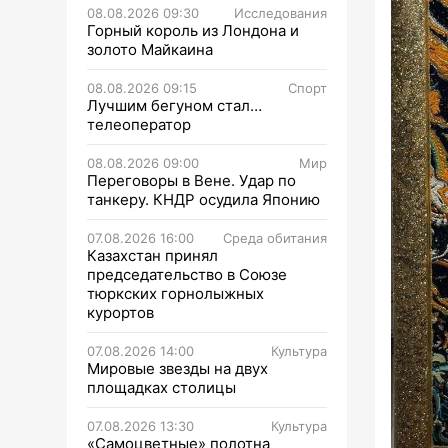
08.08.2026 09:30
Исследования
Горный король из Лондона и
золото Майкаина
08.08.2026 09:15
Спорт
Лучшим бегуном стал…
телеоператор
08.08.2026 09:00
Мир
Переговоры в Вене. Удар по
танкеру. КНДР осудила Японию
07.08.2026 16:00
Среда обитания
Казахстан принял
председательство в Союзе
тюркских горнолыжных
курортов
07.08.2026 14:00
Культура
Мировые звезды на двух
площадках столицы
07.08.2026 13:30
Культура
«Самоцветные» полотна