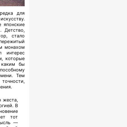
редка для
 искусству.
е японские
. Детство,
ор, стало
 пережитый
им монахом
л интерес
м, которые
 каким бы
пособному
мени. Тем
точности,
ения.
 жеста,
ргией. В
новение
ует тот
мысль —