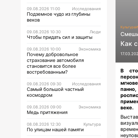
09.08.2026 11:00
Исследования
Подземное чудо из глубины
веков
Культура
И
09.08.2026 10:30
Люди
Смеши
Чтобы придать сил и защиты
Как 
09.08.2026 10:00
Экономика
Почему добровольное
17.03.20
страхование автомобиля
становится все более
В сто
востребованным?
персо
мгнове
09.08.2026 09:30
Исследования
панно,
Самый большой частный
космодром
роспи
примен
09.08.2026 09:00
Экономика
веке.
Медь притяжения
Выст
визуал
08.08.2026 12:30
Культура
време
По улицам нашей памяти
неулов