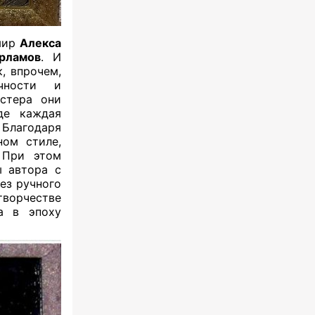
 мир
Алекса
рламов
. И
к, впрочем,
чности и
стера они
де каждая
 Благодаря
ном стиле,
 При этом
ы автора с
ез ручного
ворчестве
а в эпоху