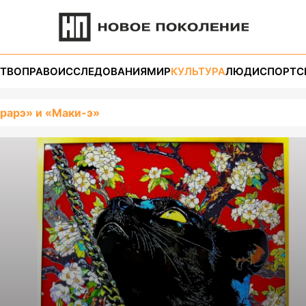
ТВО
ПРАВО
ИССЛЕДОВАНИЯ
МИР
КУЛЬТУРА
ЛЮДИ
СПОРТ
С
рарэ» и «Маки-э»