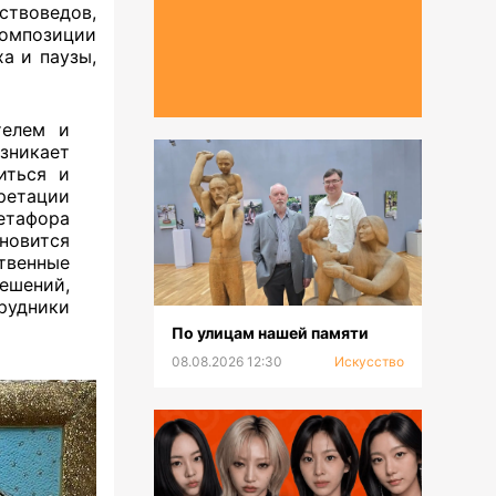
ствоведов,
композиции
а и паузы,
телем и
зникает
иться и
ретации
етафора
новится
твенные
ешений,
рудники
По улицам нашей памяти
08.08.2026 12:30
Искусство