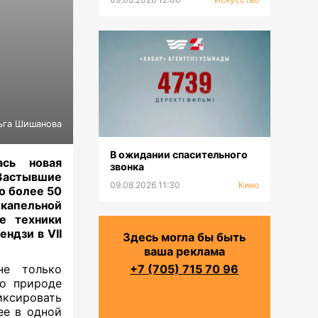
ьга Шишанова
В ожидании спасительного
сь новая
звонка
Застывшие
09.08.2026 11:30
Кино
о более 50
 капельной
е техники
ндзи в VII
Здесь могла бы быть
ваша реклама
е только
+7 (705) 715 70 96
 о природе
ксировать
ее в одной