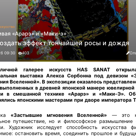
скусство
вая «Арарэ» и «Маки-э»
создать эффект тончайшей росы и дождя
26 09:30
403
Ол
личной галерее искусств HAS SANAT открыла
нальная выставка Алекса Сорбонна под девизом «
ния Вселенной». В экспозиции оказалось представлен
 выполненных в древней японской манере ювелирной
си в смешанной технике «Арарэ» и «Маки-Э». Об
ялись японскими мастерами при дворе императора Те
авка
«Застывшие мгновения Вселенной»
— это н
ьное путешествие, но и философское размышление
ни. Художник исследует способность искусства фи
имое: остановить время, соединить прошлое и будущ