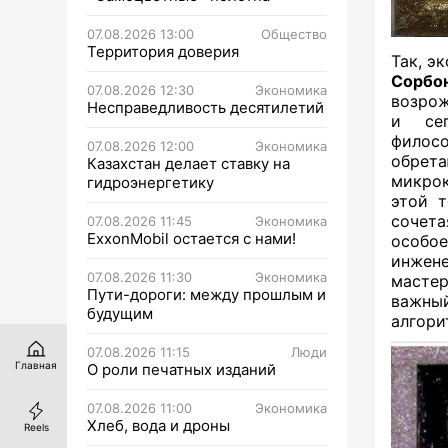
07.08.2026 13:00
Общество
Территория доверия
Так, э
Сорбо
07.08.2026 12:30
Экономика
возро
Несправедливость десятилетий
и сег
филос
07.08.2026 12:00
Экономика
обрет
Казахстан делает ставку на
микрок
гидроэнергетику
этой т
сочет
07.08.2026 11:45
Экономика
ExxonMobil остается с нами!
особое
инжене
07.08.2026 11:30
Экономика
масте
Пути-дороги: между прошлым и
важны
будущим
алгори
07.08.2026 11:15
Люди
Главная
О роли печатных изданий
07.08.2026 11:00
Экономика
Хлеб, вода и дроны
Reels