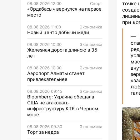
точке 
08.08.2026 12:00
Спорт
«Ордабасы» вернулся на первое
создае
место
лишены
при ко
08.08.2026 11:00
Экономика
Новый центр добычи меди
— Н
ста
08.08.2026 10:30
Экономика
ред
Железная дорога длиною в 35
усл
лет
мас
вн
08.08.2026 10:00
Экономика
Аэропорт Алматы станет
зе
привлекательнее
«з
люб
08.08.2026 09:45
Экономика
гал
Bloomberg: Украина обещала
США не атаковать
инфраструктуру КТК в Черном
море
08.08.2026 09:30
Экономика
Торг за недра