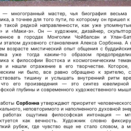
 — многогранный мастер, чья биография весьма 
ика, а точнее для того пути, по которому он пришел к
 такой редкой направленности, как уже упомянуты
» и «Маки-э». Он — художник, дизайнер, скульптор
денное в городах Монголии Чойбалсан и Улан-Бат
 этапом духовного становления Алекса Сорбонна. А
ем возрасте мистический опыт общения с буддийск
няка уже тогда каким-то образом предопредели
ика к философии Востока и космогоническим тема
ее и нашли отражение в его творчестве. Которое,
ческим ни было, все равно обращено к зрителю, с
вствовать тишину и услышать внутренний ритм вре
 что его произведения — это синтез ювелирной 
фской глубины и современного художественного мышл
Работы
Сорбонна
утверждают приоритет человеческого
кального, неповторимого и наполненного духовной эне
о работах ощутима философская интонация — мг
ктуется как вечность. Художник словно фиксир
пкий рубеж, где чувство еще не стало словом, а 