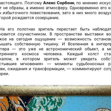
настоящего. Поэтому
Алекс Сорбонн
, по мнению искус
т не образы, а именно атмосферу. Одновременно его 
 избыточного повествования, зато в них много воздух
торой рождается созерцание.
а его полотнах зритель перестает быть наблюда
новится соучастником. В пространстве выставки во
кое на сегодня ощущение — возможность останов
ышать собственную тишину. И Вселенная в интерп
тера — это уже не астрономический объект, а м
утреннего космоса человека. Каждый холст ста
ркалом, в котором зритель может увидеть собс
астывшие мгновения» — моменты судьбоносных р
ви, ожидания и трансформации, — комментируют сот
ереи.