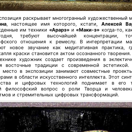
кспозиция раскрывает многогранный художественный
нна
, настоящее имя которого, кстати,
Алексей Ва
жденные им техники
«Арарэ»
и
«Маки-э»
когда-то, ка
одня, требуют высочайшей концентрации, то
офского отношения к ремеслу. В интерпретации ма
ают новое звучание как медитативная практика, г
апля краски становится актом осознанного творения.
ехнике художник создает произведения в эклектич
ая восточные традиции с современной эстетикой.
 место в экспозиции занимают совместные проект
рами в области искусственного интеллекта. Этот синт
рства и цифровых технологий поднимает в его т
й философский вопрос о роли Творца и человек
тмов и стремительных цифровых трансформаций.