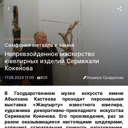
Культура
Искусство
Симфония металла и камня
Непревзойденное мастерство
ювелирных изделий Сериккали
Кокенова
17.09.2024 11:00
826
Эльвира Сыздыкова
В Государственном музее искусств имени
Абылхана Кастеева проходит персональная
выставка «Жаңғырту» известного ювелира,
художника декоративно-прикладного искусства
Сериккали Кокенова. Его произведения, раз за
разом оказывающиеся настоящими шедеврами,
отличают старательная тонкость изготовления,