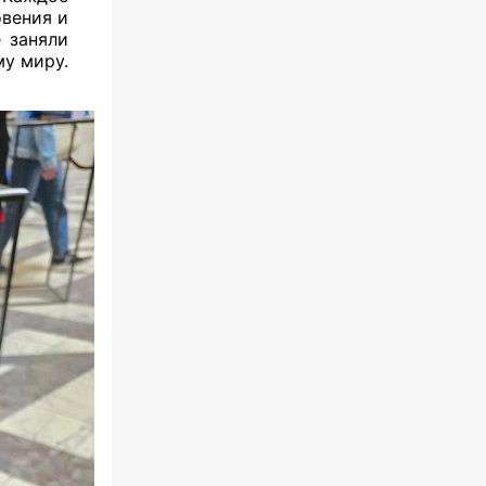
овения и
е заняли
му миру.