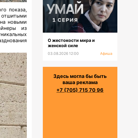
го показа,
 отшитыми
ена новыми
айнеры из
никальных
азднования
О жестокости мира и
женской силе
03.08.2026 12:00
Афиша
Здесь могла бы быть
ваша реклама
+7 (705) 715 70 96