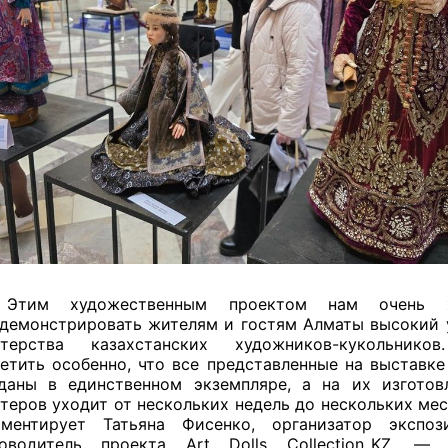
Этим художественным проектом нам очень х
демонстрировать жителям и гостям Алматы высокий 
стерства казахстанских художников-кукольнико
етить особенно, что все представленные на выставке
даны в единственном экземпляре, а на их изготов
теров уходит от нескольких недель до нескольких ме
ментирует Татьяна Фисенко, организатор экспо
оводитель проекта Art Dolls Collection_KZ. —