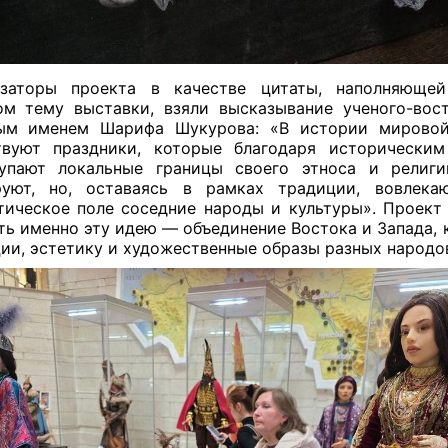
изаторы проекта в качестве цитаты, наполняющей
м тему выставки, взяли высказывание ученого-вос
ым именем Шарифа Шукурова: «В истории мировой
твуют праздники, которые благодаря историческим
тупают локальные границы своего этноса и религи
руют, но, оставаясь в рамках традиции, вовлека
тическое поле соседние народы и культуры». Проект
ть именно эту идею — объединение Востока и Запада, 
ии, эстетику и художественные образы разных народо