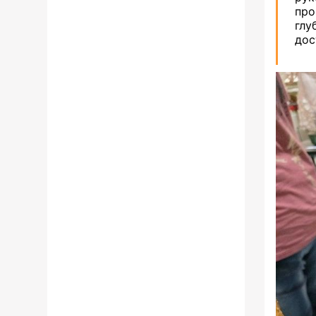
про
глу
дос