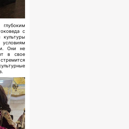
 глубоким
токоведа с
 культуры
 условиям
и. Они не
ют в свое
 стремится
культурные
в.