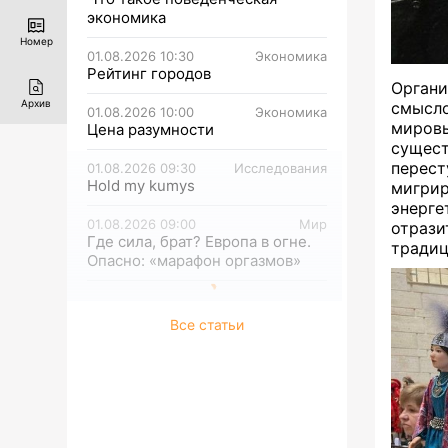
экономика
Номер
01.08.2026 10:30
Экономика
Рейтинг городов
Орган
Архив
смысло
01.08.2026 10:00
Экономика
миров
Цена разумности
сущес
перес
01.08.2026 09:30
Исследования
Hold my kumys
мигри
энерге
01.08.2026 09:00
Мир
отрази
Где сила, брат? Европа в огне.
традиц
Опасно: «марафон оргазмов»
Все статьи