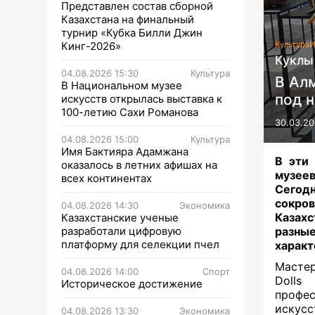
Представлен состав сборной
Казахстана на финальный
турнир «Кубка Билли Джин
Кинг-2026»
Культура
И
Куклы
04.08.2026 15:30
Культура
В Ал
В Национальном музее
под 
искусств открылась выставка к
100-летию Сахи Романова
30.03.20
04.08.2026 15:00
Культура
Имя Бактияра Адамжана
В эти 
оказалось в летних афишах на
музее
всех континентах
Сегод
сокро
04.08.2026 14:30
Экономика
Казахс
Казахстанские ученые
разработали цифровую
разны
платформу для селекции пчел
характ
Мастер
04.08.2026 14:00
Спорт
Dolls
Историческое достижение
профе
искусс
04.08.2026 13:30
Экономика