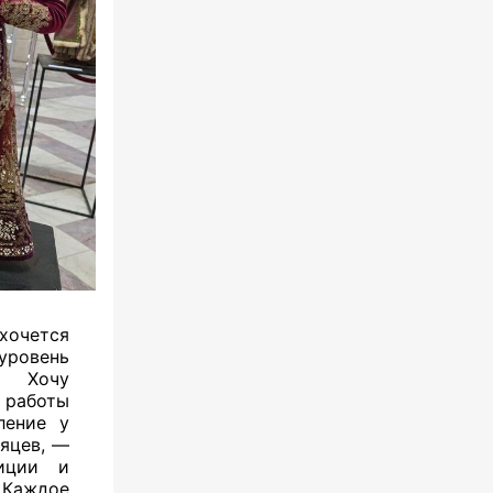
очется
уровень
в. Хочу
 работы
ление у
сяцев, —
зиции и
 Каждое