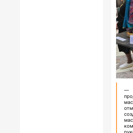
— 
про
ма
отм
соз
мас
ком
рук