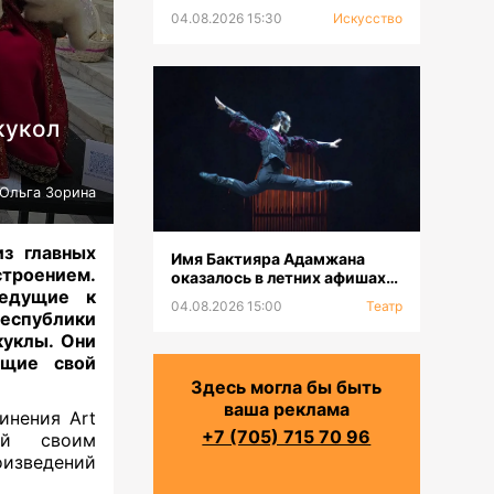
выставка к 100-летию Сахи
04.08.2026 15:30
Искусство
Романова
кукол
Ольга Зорина
из главных
Имя Бактияра Адамжана
троением.
оказалось в летних афишах
ведущие к
на всех континентах
04.08.2026 15:00
Театр
еспублики
куклы. Они
ющие свой
Здесь могла бы быть
ваша реклама
инения Art
+7 (705) 715 70 96
лей своим
изведений