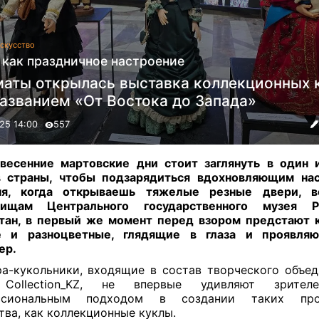
скусство
 как праздничное настроение
маты открылась выставка коллекционных 
названием «От Востока до Запада»
25 14:00
557
весенние мартовские дни стоит заглянуть в один 
в страны, чтобы подзарядиться вдохновляющим нас
ня, когда открываешь тяжелые резные двери, 
вищам Центрального государственного музея Р
тан, в первый же момент перед взором предстают 
е и разноцветные, глядящие в глаза и проявля
ер
.
а-кукольники, входящие в состав творческого объед
 Collection_KZ, не впервые удивляют зрите
ссиональным подходом в создании таких про
тва, как коллекционные куклы.