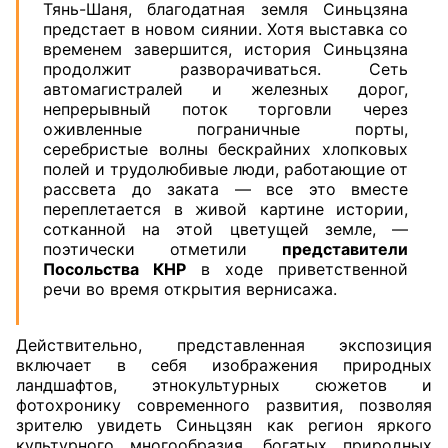
Тянь-Шаня, благодатная земля Синьцзяна
предстает в новом сиянии. Хотя выставка со
временем завершится, история Синьцзяна
продолжит разворачиваться. Сеть
автомагистралей и железных дорог,
непрерывный поток торговли через
оживленные пограничные порты,
серебристые волны бескрайних хлопковых
полей и трудолюбивые люди, работающие от
рассвета до заката — все это вместе
переплетается в живой картине истории,
сотканной на этой цветущей земле, —
поэтически отметили
представители
Посольства КНР
в ходе приветственной
речи во время открытия вернисажа.
Действительно, представленная экспозиция
включает в себя изображения природных
ландшафтов, этнокультурных сюжетов и
фотохронику современного развития, позволяя
зрителю увидеть Синьцзян как регион яркого
культурного многообразия, богатых природных