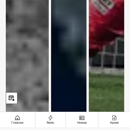
1981: Крутой
Астропрогноз
Еврокубковая
Главная
Reels
Номер
Архив
маршрут по
с 3 по 9
осень