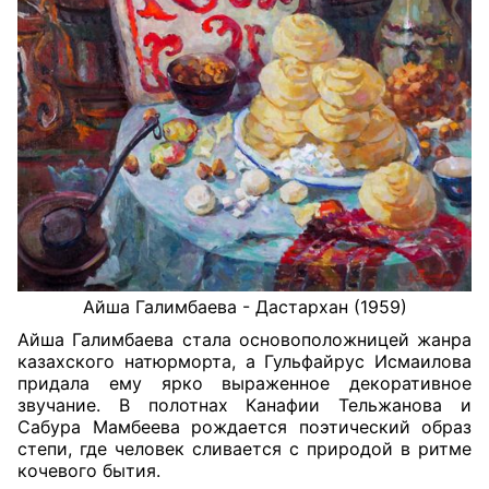
Айша Галимбаева - Дастархан (1959)
Айша Галимбаева стала основоположницей жанра
казахского натюрморта, а Гульфайрус Исмаилова
придала ему ярко выраженное декоративное
звучание. В полотнах Канафии Тельжанова и
Сабура Мамбеева рождается поэтический образ
степи, где человек сливается с природой в ритме
кочевого бытия.