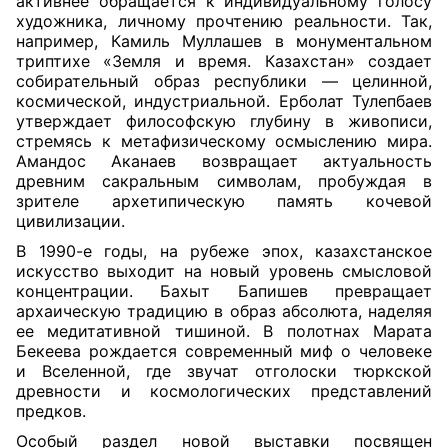
активнее обращается к индивидуальному голосу
художника, личному прочтению реальности. Так,
например, Камиль Муллашев в монументальном
триптихе «Земля и время. Казахстан» создает
собирательный образ республики — целинной,
космической, индустриальной. Ерболат Тулепбаев
утверждает философскую глубину в живописи,
стремясь к метафизическому осмыслению мира.
Амандос Аканаев возвращает актуальность
древним сакральным символам, пробуждая в
зрителе архетипическую память кочевой
цивилизации.
В 1990-е годы, на рубеже эпох, казахстанское
искусство выходит на новый уровень смысловой
концентрации. Бахыт Бапишев превращает
архаическую традицию в образ абсолюта, наделяя
ее медитативной тишиной. В полотнах Марата
Бекеева рождается современный миф о человеке
и Вселенной, где звучат отголоски тюркской
древности и космологических представлений
предков.
Особый раздел новой выставки посвящен