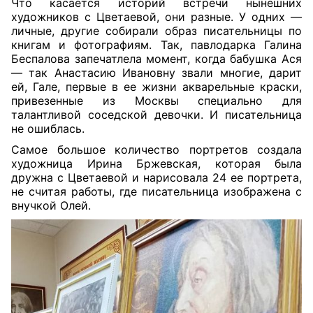
Что касается историй встречи нынешних
художников с Цветаевой, они разные. У одних —
личные, другие собирали образ писательницы по
книгам и фотографиям. Так, павлодарка Галина
Беспалова запечатлела момент, когда бабушка Ася
— так Анастасию Ивановну звали многие, дарит
ей, Гале, первые в ее жизни акварельные краски,
привезенные из Москвы специально для
талантливой соседской девочки. И писательница
не ошиблась.
Самое большое количество портретов создала
художница Ирина Бржевская, которая была
дружна с Цветаевой и нарисовала 24 ее портрета,
не считая работы, где писательница изображена с
внучкой Олей.