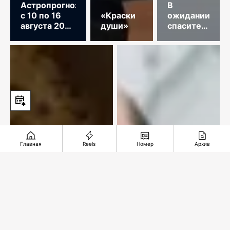
Астропрогноз
В
с 10 по 16
«Краски
ожидании
августа 2026
души»
спасительного
год
звонка
Главная
Reels
Номер
Архив