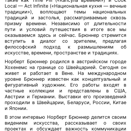
такие как Time Pill («Капсула времени») и Cook
Local — Act Infinite («Национальная кухня — вечные
традиции»), воплощают темы национальных
традиций и застолья, рассматриваемые сквозь
призму времени. Независимо от длительности
пути и условий путешествия в итоге все мы
оказываемся здесь и сейчас. Брюннер стремится
вступить в диалог со зрителем, предлагая
философский подход к размышлениям об
искусстве, времени, пространстве и традициях.
Норберт Брюннер родился в австрийском городе
Хохенемс на границе со Швейцарией. Сегодня он
живет и работает в Вене. На международном
уровне Брюннер известен как концептуальный и
фигуративный художник. Его работы входят в
частные коллекции и представлены в США,
Австрии и Германии. Выставки его произведений
проходили в Швейцарии, Беларуси, России, Китае
и Японии.
В этом интервью Норберт Брюннер делится своим
видением искусства, рассказывает о своих
проектах и обсуждает важность коммуникации