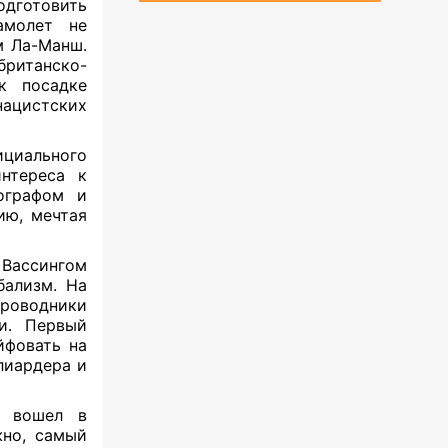
дготовить
амолет не
м Ла-Манш.
британско-
к посадке
нацистских
циального
нтереса к
ографом и
ию, мечтая
 Вассингом
бализм. На
проводники
и. Первый
йфовать на
лиардера и
вошел в
жно, самый