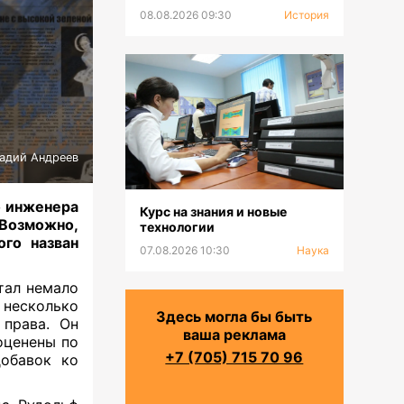
08.08.2026 09:30
История
надий Андреев
о инженера
Курс на знания и новые
 Возможно,
технологии
ого назван
07.08.2026 10:30
Наука
тал немало
 несколько
Здесь могла бы быть
 права. Он
ваша реклама
оценены по
+7 (705) 715 70 96
добавок ко