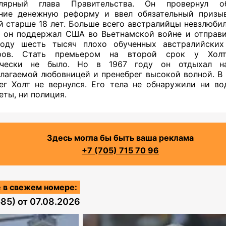
улярный глава Правительства. Он провернул о
ение денежную реформу и ввел обязательный призы
 старше 18 лет. Больше всего австралийцы невзлюбил
о он поддержал США во Вьетнамской войне и отправи
году шесть тысяч плохо обученных австралийских
ров. Стать премьером на второй срок у Хол
ически не было. Но в 1967 году он отдыхал 
лагаемой любовницей и пренебрег высокой волной. В 
ег Холт не вернулся. Его тела не обнаружили ни во
еты, ни полиция.
Здесь могла бы быть ваша реклама
+7 (705) 715 70 96
 в свежем номере:
585)
от
07.08.2026