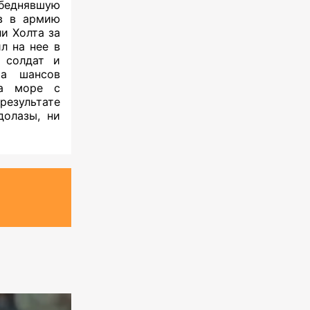
беднявшую
в в армию
и Холта за
л на нее в
 солдат и
та шансов
на море с
результате
долазы, ни