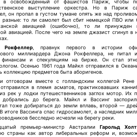
и в освобожденный от фашистов Париж, чтобы по
ственское выступление оркестра. Но в Париж с
ел, он пропал в густом тумане опять же над проливо
 разные: то ли самолет был сбит немецкой ПВО или 
канской авиацией (ошибочно), то ли принужден 
ой авиацией. После чего на земле джазист сгинул в 
ках.
 Рокфеллер
, правнук первого в истории офи
рового миллиардера Джона Рокфеллера, не питал и
, финансам и спекуляциям на бирже. Он стал этн
ологом. Осенью 1961 года Майкл отправился в Океан
ь коллекцию предметов быта аборигенов.
и отговорам вместе с голландским коллегой Рене
отправился в племя асматов, практиковавших канни
из рек у лодки путешественников заглох мотор. Их 
ь добрались до берега. Майкл и Вассинг заспорил
гал тоже добираться до земли вплавь, второй — дре
 В итоге Вассинга спас гидросамолет, а наследник мил
роводников бесследно исчезли на берегу реки.
дцатый премьер-министр Австралии
Гарольд Холт
ю страны как автор либеральных реформ и, возмо