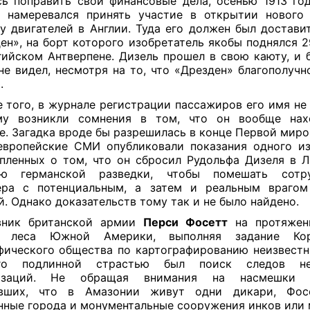
ь поправить свои финансовые дела, осенью 1913 го
 намеревался принять участие в открытии нового
у двигателей в Англии. Туда его должен был достави
ен», на борт которого изобретатель якобы поднялся 2
гийском Антверпене. Дизель прошел в свою каюту, и 
не видел, несмотря на то, что «Дрезден» благополучн
.
 того, в журнале регистрации пассажиров его имя не 
му возникли сомнения в том, что он вообще нах
е. Загадка вроде бы разрешилась в конце Первой миро
европейские СМИ опубликовали показания одного и
пленных о том, что он сбросил Рудольфа Дизеля в 
ию германской разведки, чтобы помешать сотру
ера с потенциальным, а затем и реальным врагом
й. Однако доказательств тому так и не было найдено.
вник британской армии
Перси Фосетт
на протяжен
л леса Южной Америки, выполняя задание Кор
фического общества по картографированию неизвестн
о подлинной страстью был поиск следов неи
изаций. Не обращая внимания на насмешки с
явших, что в Амазонии живут одни дикари, Фос
нные города и монументальные сооружения инков или