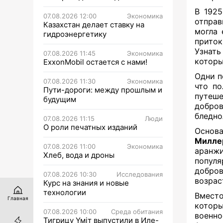
В 192
07.08.2026 12:00
Экономика
отправ
Казахстан делает ставку на
могла 
гидроэнергетику
приток
Узнать
07.08.2026 11:45
Экономика
которы
ExxonMobil остается с нами!
Одни п
07.08.2026 11:30
Экономика
что по
Пути-дороги: между прошлым и
путеше
будущим
добров
бледно
07.08.2026 11:15
Люди
О роли печатных изданий
Основ
Милле
07.08.2026 11:00
Экономика
аранжи
Хлеб, вода и дроны
попул
добров
07.08.2026 10:30
Исследования
возрас
Курс на знания и новые
технологии
Вместо
Главная
котор
07.08.2026 10:00
Среда обитания
военн
Тигрицу Үміт выпустили в Иле-