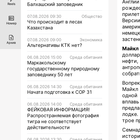
Англи
Балхашский заповедник
Reels
рожде
прилет
07.08.2026 09:30
Общество
Версии
Что происходит в лесах
Номер
амери
Казахстана
немецк
застен
07.08.2026 09:00
Экономика
Архив
Альтернативы КТК нет?
Майкл
долла
06.08.2026 15:00
Среда обитания
нефти
Маркакольскому
антроп
государственному природному
собрат
заповеднику 50 лет
Вопрек
06.08.2026 14:30
Среда обитания
Майкл 
Начата подготовка к СОР 31
одной 
вплав
06.08.2026 14:00
Среда обитания
предла
ФЕЙКОВАЯ ИНФОРМАЦИЯ!
лодке.
Распространяемая фотография
трое п
тигра не соответствует
действительности
Семна
истори
06.08.2026 13:30
Среда обитания