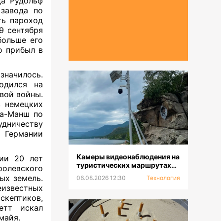
да Рудольф
 завода по
ть пароход
9 сентября
больше его
о прибыл в
значилось.
одился на
вой войны.
з немецких
Ла-Манш по
дничеству
 Германии
Камеры видеонаблюдения на
ии 20 лет
туристических маршрутах
олевского
устанавливают в ГНПП
ых земель.
06.08.2026 12:30
Технология
«Бурабай»
звестных
кептиков,
етт искал
 майя.