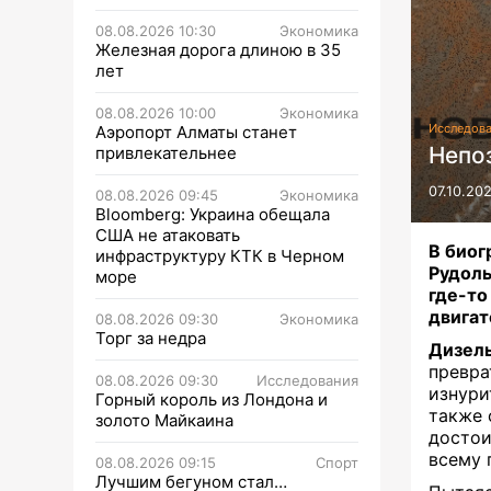
08.08.2026 10:30
Экономика
Железная дорога длиною в 35
лет
08.08.2026 10:00
Экономика
Исследов
Аэропорт Алматы станет
Непо
привлекательнее
07.10.202
08.08.2026 09:45
Экономика
Bloomberg: Украина обещала
США не атаковать
В биог
инфраструктуру КТК в Черном
Рудоль
море
где-то
двигат
08.08.2026 09:30
Экономика
Торг за недра
Дизел
превра
08.08.2026 09:30
Исследования
изнури
Горный король из Лондона и
также 
золото Майкаина
достои
всему 
08.08.2026 09:15
Спорт
Лучшим бегуном стал…