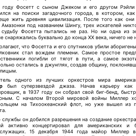
5 году Фосетт с сыном Джеком и его другом Рэйли
ился на поиски загадочного города, в котором, как
еще жить древняя цивилизация. После того как они
 Амазонки под названием Шингу, трех искателей никто
 судьбу Фосетта пытались не раз. Но ни одна из э
е снаряжались буквально до конца XX века, ничего не 
олагают, что Фосетта и его спутников убили аборигены
лковник стал вождем племени. Самое простое пред
ственники погибли от тягот в пути, а самое экзот
ольно остались в джунглях, создав общину, поклоняв
лицым.
атель одного из лучших оркестров мира америк
р
был суперзвездой джаза. Начав карьеру как
ровщик, в 1937 году он собрал свой биг-бенд, быст
ярным. С началом Второй мировой войны Миллер хо
ольцем на Тихоокеанский флот, но уже вышел из 
та.
 службы он добился разрешения на создание оркестр
ый активно концертировал для американских и б
ослужащих. 15 декабря 1944 года майор Миллер в