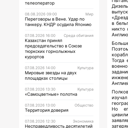
Пытаяс
телеоператор
Дизель
выпуск
08.08.2026 09:00
Мир
«Дрезд
Переговоры в Вене. Удар по
в бель
танкеру. КНДР осудила Японию
никто 
Англию
07.08.2026 16:00
Среда обитания
Казахстан принял
Больше
председательство в Союзе
Поэто
тюркских горнолыжных
корабл
курортов
Тогда 
военно
07.08.2026 14:00
Культура
задан
Мировые звезды на двух
инжен
площадках столицы
Англие
07.08.2026 13:30
Культура
Полко
«Самоцветные» полотна
изуча
геогра
07.08.2026 13:00
Общество
Но ег
Территория доверия
цивил
заявл
07.08.2026 12:30
Экономика
затеря
Несправедливость десятилетий