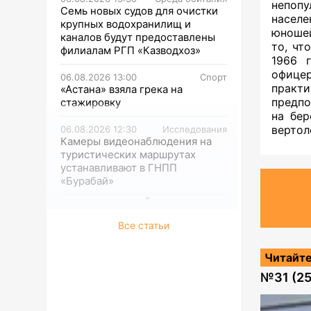
непоп
Семь новых судов для очистки
насел
крупных водохранилищ и
юношей
каналов будут предоставлены
то, чт
филиалам РГП «Казводхоз»
1966 
офице
06.08.2026 13:00
Спорт
практ
«Астана» взяла грека на
предпо
стажировку
на бер
вертол
06.08.2026 12:30
Исследования
Камеры видеонаблюдения на
туристических маршрутах
устанавливают в ГНПП
«Бурабай»
Все статьи
Читайте
№
31 (2