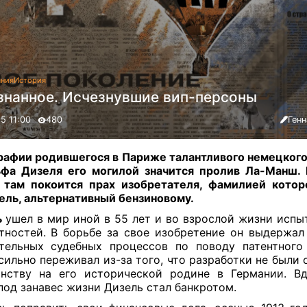
ания
История
знанное. Исчезнувшие вип-персоны
5 11:00
480
Ген
рафии родившегося в Париже талантливого немецког
фа Дизеля его могилой значится пролив Ла-Манш.
 там покоится прах изобретателя, фамилией котор
ель, альтернативный бензиновому.
ь
ушел в мир иной в 55 лет и во взрослой жизни испы
тностей. В борьбе за свое изобретение он выдержал
тельных судебных процессов по поводу патентного
сильно переживал из-за того, что разработки не были 
нству на его исторической родине в Германии. В
под занавес жизни Дизель стал банкротом.