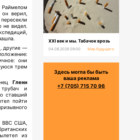
 Раймелом
 он верил,
 пересекли
 не видел.
кспедиций,
нашла.
XXI век и мы. Табачок врозь
, другие —
04.08.2026 09:00
Мир будущего
положение:
ичное: они
шуюся трем
Здесь могла бы быть
ваша реклама
анец
Гленн
+7 (705) 715 70 96
 трубач и
ро ставший
тел пойти
призывного
а ВВС США,
ританских
ылетел из