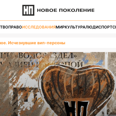
ТВО
ПРАВО
ИССЛЕДОВАНИЯ
МИР
КУЛЬТУРА
ЛЮДИ
СПОРТ
С
ное. Исчезнувшие вип-персоны