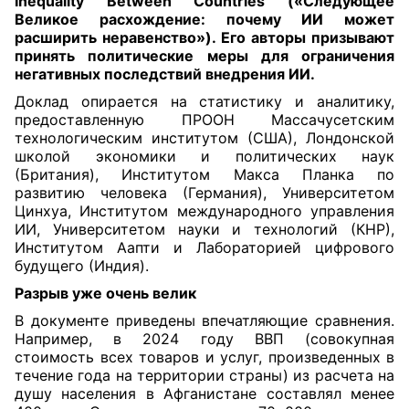
Inequality Between Countries («Следующее
Великое расхождение: почему ИИ может
расширить неравенство»). Его авторы призывают
принять политические меры для ограничения
негативных последствий внедрения ИИ.
Доклад опирается на статистику и аналитику,
предоставленную ПРООН Массачусетским
технологическим институтом (США), Лондонской
школой экономики и политических наук
(Британия), Институтом Макса Планка по
развитию человека (Германия), Университетом
Цинхуа, Институтом международного управления
ИИ, Университетом науки и технологий (КНР),
Институтом Аапти и Лабораторией цифрового
будущего (Индия).
Разрыв уже очень велик
В документе приведены впечатляющие сравнения.
Например, в 2024 году ВВП (совокупная
стоимость всех товаров и услуг, произведенных в
течение года на территории страны) из расчета на
душу населения в Афганистане составлял менее