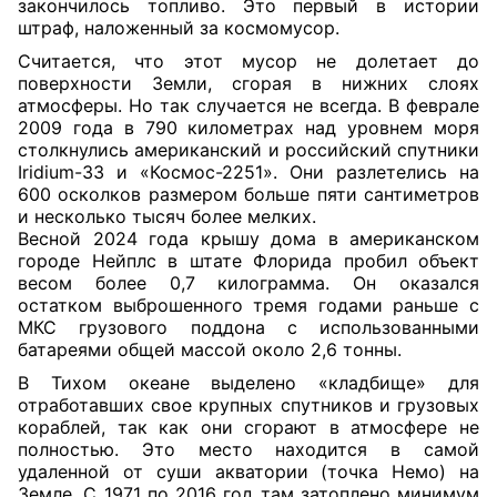
закончилось топливо. Это первый в истории
штраф, наложенный за космомусор.
Считается, что этот мусор не долетает до
поверхности Земли, сгорая в нижних слоях
атмосферы. Но так случается не всегда. В феврале
2009 года в 790 километрах над уровнем моря
столкнулись американский и российский спутники
Iridium-33 и «Космос-2251». Они разлетелись на
600 осколков размером больше пяти сантиметров
и несколько тысяч более мелких.
Весной 2024 года крышу дома в американском
городе Нейплс в штате Флорида пробил объект
весом более 0,7 килограмма. Он оказался
остатком выброшенного тремя годами раньше с
МКС грузового поддона с использованными
батареями общей массой около 2,6 тонны.
В Тихом океане выделено «кладбище» для
отработавших свое крупных спутников и грузовых
кораблей, так как они сгорают в атмосфере не
полностью. Это место находится в самой
удаленной от суши акватории (точка Немо) на
Земле. С 1971 по 2016 год там затоплено минимум