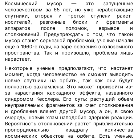
Космический мусор — это запущенные
человечеством за 65 лет, но уже неработающие
спутники, вторая и третья ступени ракет-
носителей, разгонные блоки и фрагменты
аппаратов после поломок, взрывов и
столкновений. Предупреждать о том, что такой
мусор станет серьезной проблемой, ученые начали
еще в 1960-е годы, на заре освоения околоземного
пространства. Так и произошло, проблема лишь
нарастает.
Некоторые ученые предполагают, что настанет
момент, когда человечество не сможет выводить
новые спутники на орбиты, так как они будут
полностью захламлены. Это может произойти из-
за нарастания каскадного эффекта, названного
синдромом Кесслера. Его суть: растущий объем
неуправляемых фрагментов за счет столкновения
и дробления влечет другой мусор, а он, в свою
очередь, новый хлам наподобие ядерной реакции.
Вероятность столкновений растет приблизительно
пропорционально квадрату количества
космических объектов на орбите. Есть ученые,