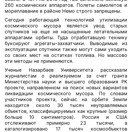
260 космических аппаратов. Полеты самолетов и
мореплавание в районе Немо строго запрещены.
С
егодня работающей технологией утилизации
космического мусора является увод старых
спутников на еще не насыщенные летательными
аппаратами орбиты. Туда отработавшую технику
буксируют агрегаты-захватчики. Выводимые из
эксплуатации спутники также могут сами уходить
со своих мест на остатках топлива. Но массово
эти методы не применяются.
Ученые Назарбаев Университета рассказали
журналистам о реализуемом за счет гранта
Министерства науки и высшего образования РК
проекте, направленном на поиск новых вариантов
ликвидации космического мусора. По словам
участников проекта, сейчас на орбите Земли
находится около 30 тысяч неуправляемых
объектов, классифицируемых как крупные (размер
больше 10 сантиметров). Россия и США
отслеживают примерно 23 тысяч
и
, а
каталогизировано 17 тысяч космообъектов