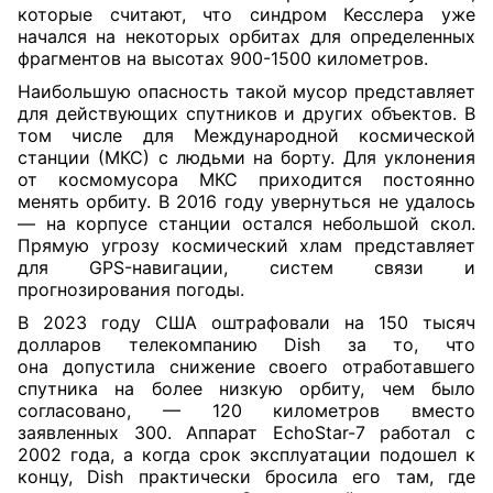
которые считают, что синдром Кесслера уже
начался на некоторых орбитах для определенных
фрагментов на высотах 900-1500 километров.
Наибольшую опасность такой мусор представляет
для действующих спутников и других объектов. В
том числе для Международной космической
станции (МКС) с людьми на борту. Для уклонения
от космомусора МКС приходится постоянно
менять орбиту. В 2016 году увернуться не удалось
— на корпусе станции остался небольшой скол.
Прямую угрозу космический хлам представляет
для GPS-навигации, систем связи и
прогнозирования погоды.
В 2023 году США оштрафовали на 150 тысяч
долларов телекомпанию Dish за то, что
она допустила снижение своего отработавшего
спутника на более низкую орбиту, чем было
согласовано
,
— 120 километров вместо
заявленных 300. Аппарат EchoStar-7 работал с
2002 года, а когда срок эксплуатации подошел к
концу, Dish практически бросила его там, где