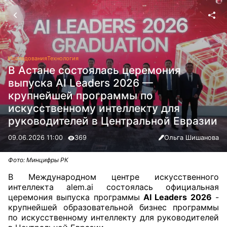
Исследования
Технология
В Астане состоялась церемония
выпуска AI Leaders 2026 —
крупнейшей программы по
искусственному интеллекту для
руководителей в Центральной Евразии
09.06.2026 11:00
369
Ольга Шишанова
Фото: Минцифры РК
В Международном центре искусственного
интеллекта alem.ai состоялась официальная
церемония выпуска программы
AI Leaders 2026
-
крупнейшей образовательной бизнес программы
по искусственному интеллекту для руководителей