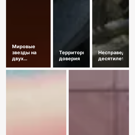
Мировые
звезды на
Территория
Несправедлив
двух
доверия
десятилетий
площадках
столицы