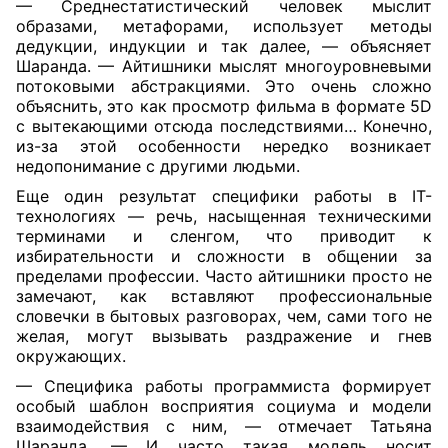
— Среднестатистический человек мыслит
образами, метафорами, использует методы
дедукции, индукции и так далее, — объясняет
Шаранда. — Айтишники мыслят многоуровневыми
потоковыми абстракциями. Это очень сложно
объяснить, это как просмотр фильма в формате 5D
с вытекающими отсюда последствиями… Конечно,
из-за этой особенности нередко возникает
недопонимание с другими людьми.
Еще один результат специфики работы в IT-
технологиях — речь, насыщенная техническими
терминами и сленгом, что приводит к
избирательности и сложности в общении за
пределами профессии. Часто айтишники просто не
замечают, как вставляют профессиональные
словечки в бытовых разговорах, чем, сами того не
желая, могут вызывать раздражение и гнев
окружающих.
— Специфика работы программиста формирует
особый шаблон восприятия социума и модели
взаимодействия с ним, — отмечает Татьяна
Шаранда. — И часто такая модель носит