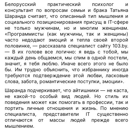
Белорусский практический психолог и
консультант по вопросам семьи и брака Татьяна
Шаранда считает, что описанный тип мышления и
социального позиционирования присущ в IT-сфере
не только мужчинам, но и многим женщинам.
«Программисты (как мужчины, так и женщины)
часто недодают эмоций и тепла своей второй
половинке, — рассказала специалист сайту 103.by.
— В их голове все логично: я ведь с тобой, мы
каждый день общаемся, мы спим в одной постели,
значит, я тебя люблю. Иначе всего этого не было
бы. Им трудно объяснить, что избраннику иногда
требуются подтверждение этой любви, ласковые
слова, забота, романтические поступки, эмоции».
Шаранда подчеркивает, что айтишники — не каста,
не какой-то особый вид людей. Но стиль их
поведения может как помогать в профессии, так и
портить личные отношения и жизнь. По мнению
специалиста, представители IT существенно
отличаются от массы людей прежде всего
мышлением.