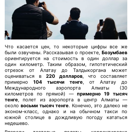
Что касается цен, то некоторые цифры все же
были озвучены. Рассказывая о проекте,
Бозумбаев
ориентируется на стоимость в один доллар за
один километр. Таким образом, гипотетический
отрезок от Алатау до Талдыкоргана может
оцениваться в
220 долларов
, что составляет
примерно
104 тысячи тенге
, от Алатау до
Международного аэропорта Алматы (30
километров по прямой) —
примерно 19 тысяч
тенге
, полет из аэропорта в центр Алматы —
около
восьми тысяч тенге
. Конечно, это далеко не
эконом-класс, однако и на обычном такси по
южной столице в дождливую погоду кататься
недешево.
Впереди тестовые полеты, корректировка