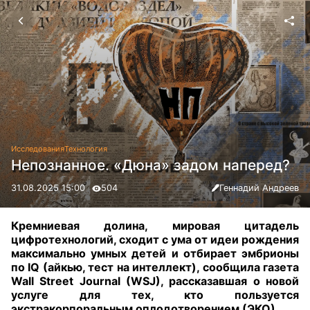
Исследования
Технология
Непознанное. «Дюна» задом наперед?
31.08.2025 15:00
504
Геннадий Андреев
Кремниевая долина, мировая цитадель
цифротехнологий, сходит с ума от идеи рождения
максимально умных детей и отбирает эмбрионы
по IQ (айкью, тест на интеллект), сообщила газета
Wall Street Journal (WSJ), рассказавшая о новой
услуге для тех, кто пользуется
экстракорпоральным оплодотворением (ЭКО)
.