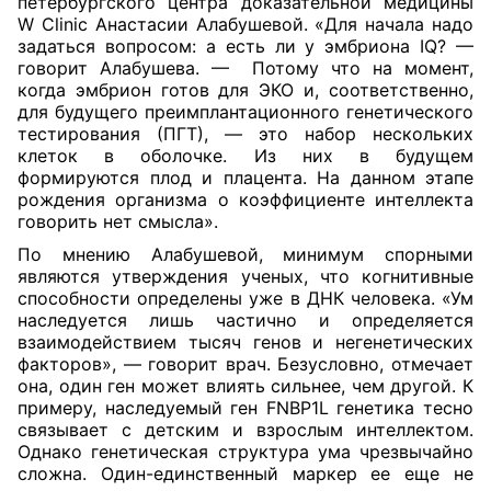
петербургского центра доказательной медицины
W Clinic Анастасии Алабушевой. «Для начала надо
задаться вопросом: а есть ли у эмбриона IQ? —
говорит Алабушева. — Потому что на момент,
когда эмбрион готов для ЭКО и, соответственно,
для будущего преимплантационного генетического
тестирования (ПГТ), — это набор нескольких
клеток в оболочке. Из них в будущем
формируются плод и плацента. На данном этапе
рождения организма о коэффициенте интеллекта
говорить нет смысла».
По мнению Алабушевой, минимум спорными
являются утверждения ученых, что когнитивные
способности определены уже в ДНК человека. «Ум
наследуется лишь частично и определяется
взаимодействием тысяч генов и негенетических
факторов», — говорит врач. Безусловно, отмечает
она, один ген может влиять сильнее, чем другой. К
примеру, наследуемый ген FNBP1L генетика тесно
связывает с детским и взрослым интеллектом.
Однако генетическая структура ума чрезвычайно
сложна. Один-единственный маркер ее еще не