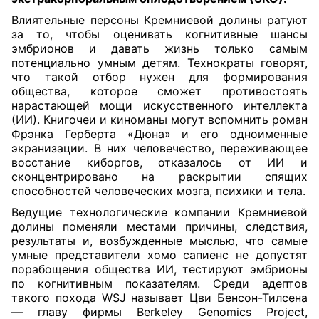
Влиятельные персоны Кремниевой долины ратуют
за то, чтобы оценивать когнитивные шансы
эмбрионов и давать жизнь только самым
потенциально умным детям. Технократы говорят,
что такой отбор нужен для формирования
общества, которое сможет противостоять
нарастающей мощи искусственного интеллекта
(ИИ). Книгочеи и киноманы могут вспомнить роман
Фрэнка Герберта «Дюна» и его одноименные
экранизации. В них человечество, переживающее
восстание киборгов, отказалось от ИИ и
сконцентрировано на раскрытии спящих
способностей человеческих мозга, психики и тела.
Ведущие технологические компании Кремниевой
долины поменяли местами причины, следствия,
результаты и, возбужденные мыслью, что самые
умные представители хомо сапиенс не допустят
порабощения общества ИИ, тестируют эмбрионы
по когнитивным показателям. Среди адептов
такого похода WSJ называет Цви Бенсон-Тилсена
— главу фирмы Berkeley Genomics Project,