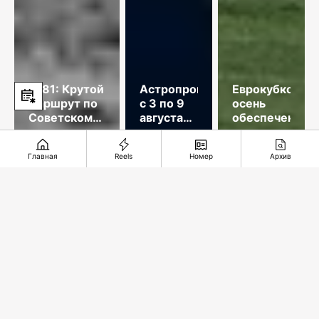
1981: Крутой
Астропрогноз
Еврокубковая
маршрут по
с 3 по 9
осень
Советскому
августа
обеспечена
Союзу
2026
года
Главная
Reels
Номер
Архив