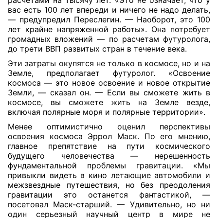
расчетами на тысячу лет. «Это не означает, что у
вас есть 100 лет впереди и ничего не надо делать,
— предупредил Переслегин. — Наоборот, это 100
лет крайне напряженной работы». Она потребует
громадных вложений — по расчетам футуролога,
до трети ВВП развитых стран в течение века.
Эти затраты окупятся не только в космосе, но и на
Земле, предполагает футуролог. «Освоение
космоса — это новое освоение и новое открытие
Земли, — сказал он. — Если вы сможете жить в
космосе, вы сможете жить на Земле везде,
включая полярные моря и полярные территории».
Менее оптимистично оценил перспективы
освоения космоса Эррол Маск. По его мнению,
главное препятствие на пути космического
будущего человечества — нерешенность
фундаментальной проблемы гравитации. «Мы
привыкли видеть в кино летающие автомобили и
межзвездные путешествия, но без преодоления
гравитации это останется фантастикой, —
посетовал Маск-старший. — Удивительно, но ни
один серьезный научный центр в мире не