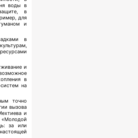
ня воды в
защите, в
ример, для
туманом и
садками в
культурам,
ресурсами
уживание и
возможное
копления в
осистем на
ным точно
гии вызова
Мехтиева и
 «Молодой
ь: за или
 настоящей