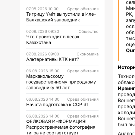
сел
Мин
07.08.2026 10:00
Среда обитания
Тигрицу Үміт выпустили в Иле-
РК,
Балхашский заповедник
зап
осл
07.08.2026 09:30
Общество
обл
Что происходит в лесах
ты
Казахстана
оце
Qum
07.08.2026 09:00
Экономика
Альтернативы КТК нет?
Истори
06.08.2026 15:00
Среда обитания
Маркакольскому
Технол
государственному природному
облако
заповеднику 50 лет
Ирвин
провод
06.08.2026 14:30
Среда обитания
Воннег
Начата подготовка к СОР 31
провод
холоди
06.08.2026 14:00
Среда обитания
Воннег
ФЕЙКОВАЯ ИНФОРМАЦИЯ!
был вы
Распространяемая фотография
тигра не соответствует
Аналог