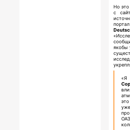
Но это
с сай
источ
порта
Deuts
«Иссл
сообщ
якобы 
сущес
иссле
укрепл
«Я
Со
вли
атм
это
уж
про
ОАЭ
кол