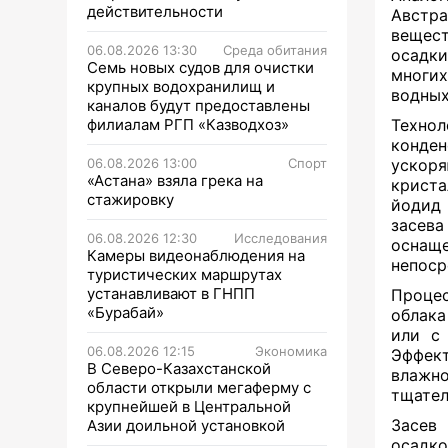
действительности
Австр
вещес
06.08.2026 13:30
Среда обитания
осадки
Семь новых судов для очистки
многих
крупных водохранилищ и
водных
каналов будут предоставлены
филиалам РГП «Казводхоз»
Техно
конден
06.08.2026 13:00
Спорт
ускор
«Астана» взяла грека на
криста
стажировку
йодид 
засев
06.08.2026 12:30
Исследования
оснащ
Камеры видеонаблюдения на
непоср
туристических маршрутах
устанавливают в ГНПП
Процес
«Бурабай»
облака
или с 
06.08.2026 12:15
Экономика
Эффект
В Северо-Казахстанской
влажн
области открыли мегаферму с
тщател
крупнейшей в Центральной
Засев
Азии доильной установкой
осадк