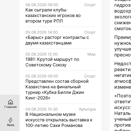
гидро
06.08.2026 09:00
Спорт
Как сыграли клубы
водох
казахстанских игроков во
эколог
втором туре РПЛ
сниже
смогом
05.08.2026 14:00
Спорт
Преим
«Барыс» расторг контракты с
двумя казахстанцами
нужном
улучш
05.08.2026 12:00
Мир
пресно
1981: Крутой маршрут по
Недост
Советскому Союзу
реакт
негати
05.08.2026 09:00
Спорт
атмосф
Представлен состав сборной
Казахстана на финальный
измене
турнир «Кубка Билли Джин
«Поэт
Кинг-2026»
ответи
искусс
Главная
04.08.2026 15:30
Культура
Натал
В Национальном музее
учены
искусств открылась выставка к
против
100-летию Сахи Романова
Reels
публик