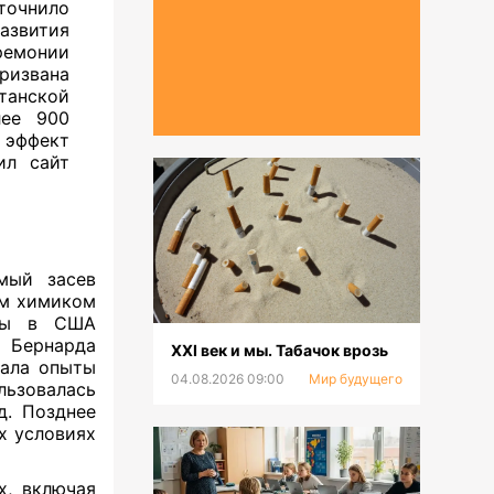
точнило
азвития
ремонии
ризвана
танской
лее 900
эффект
ил сайт
емый засев
им химиком
нты в США
и Бернарда
XXI век и мы. Табачок врозь
чала опыты
04.08.2026 09:00
Мир будущего
льзовалась
д. Позднее
х условиях
х, включая