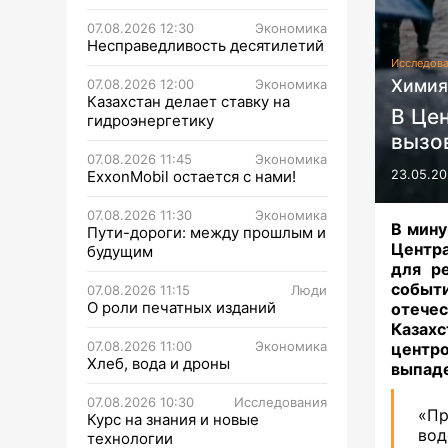
07.08.2026 12:30
Экономика
Несправедливость десятилетий
Исследов
Химия
07.08.2026 12:00
Экономика
Казахстан делает ставку на
В Це
гидроэнергетику
вызо
07.08.2026 11:45
Экономика
ExxonMobil остается с нами!
23.05.20
07.08.2026 11:30
Экономика
В мину
Пути-дороги: между прошлым и
Центра
будущим
для р
событи
07.08.2026 11:15
Люди
О роли печатных изданий
отечес
Казах
07.08.2026 11:00
Экономика
центр
Хлеб, вода и дроны
выпаде
07.08.2026 10:30
Исследования
«П
Курс на знания и новые
во
технологии