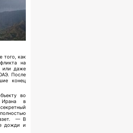
 того, как
фликта на
л или даже
ОАЭ. После
шие конец
бъекту во
 Ирана в
екретный
полностью
газет. — В
е дожди и