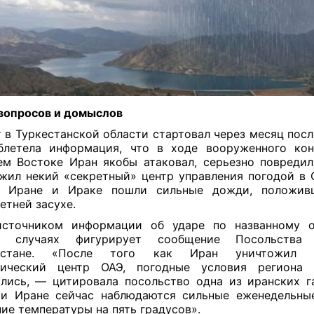
вопросов и домыслов
 в Туркестанской области стартовал через месяц после
блетела информация, что в ходе вооруженного кон
м Востоке Иран якобы атаковал, серьезно повреди
жил некий «секретный» центр управления погодой в 
в Иране и Ираке пошли сильные дожди, положив
етней засухе.
источником информации об ударе по названному о
х случаях фигурирует сообщение Посольства
истане. «После того как Иран уничтожил с
тический центр ОАЭ, погодные условия региона 
лись, — цитировала посольство одна из иранских 
 и Иране сейчас наблюдаются сильные еженедельны
ие температуры на пять градусов».