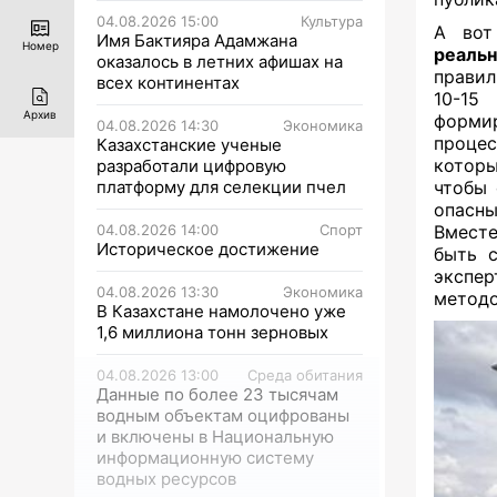
04.08.2026 15:00
Культура
А вот
Имя Бактияра Адамжана
Номер
реальн
оказалось в летних афишах на
правил
всех континентах
10-15
Архив
формир
04.08.2026 14:30
Экономика
процес
Казахстанские ученые
которы
разработали цифровую
платформу для селекции пчел
чтобы 
опасны
04.08.2026 14:00
Спорт
Вместе
Историческое достижение
быть 
экспе
04.08.2026 13:30
Экономика
методо
В Казахстане намолочено уже
1,6 миллиона тонн зерновых
04.08.2026 13:00
Среда обитания
Данные по более 23 тысячам
водным объектам оцифрованы
и включены в Национальную
информационную систему
водных ресурсов