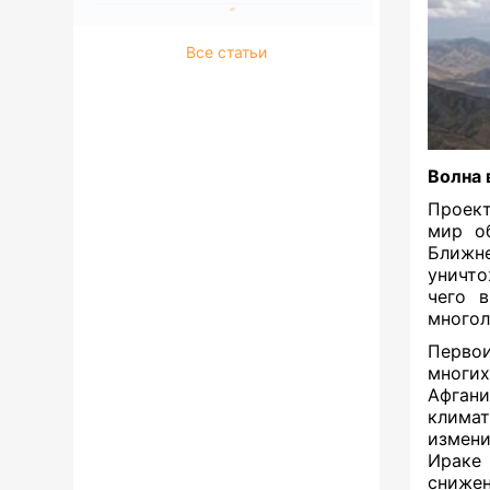
Все статьи
Волна 
Проект
мир о
Ближне
уничто
чего 
многол
Перво
многи
Афган
клима
измени
Ираке
снижен