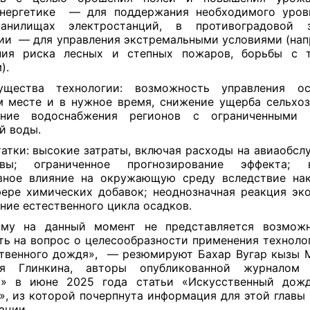
энергетике — для поддержания необходимого уров
ранилищах электростанций, в противоградовой 
ии — для управления экстремальными условиями (нап
ния риска лесных и степных пожаров, борьбы с 
).
ущества технологии: возможность управления о
 месте и в нужное время, снижение ущерба сельхоз
ение водоснабжения регионов с ограниченными 
й воды.
атки: высокие затраты, включая расходы на авиаобсл
ивы; ограниченное прогнозирование эффекта; 
вное влияние на окружающую среду вследствие на
ере химических добавок; неоднозначная реакция эк
ние естественного цикла осадков.
ому на данный момент не представляется возмож
ть на вопрос о целесообразности применения техноло
твенного дождя», — резюмируют Бахар Вугар кызы 
ья Глинкина, авторы опубликованной журналом
й» в июне 2025 года статьи «Искусственный дожд
», из которой почерпнута информация для этой главы
ации.