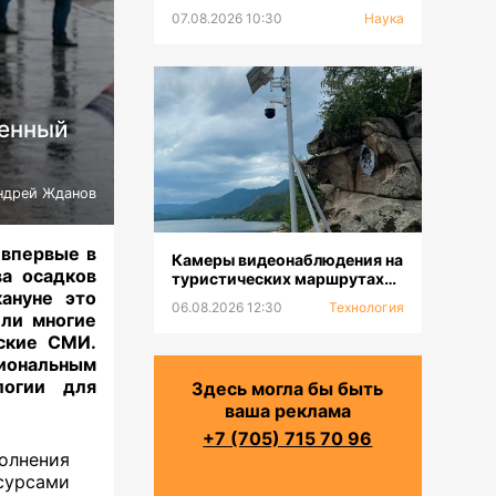
07.08.2026 10:30
Наука
венный
ндрей Жданов
 впервые в
Камеры видеонаблюдения на
ва осадков
туристических маршрутах
ануне это
устанавливают в ГНПП
06.08.2026 12:30
Технология
«Бурабай»
или многие
йские СМИ.
иональным
логии для
Здесь могла бы быть
ваша реклама
+7 (705) 715 70 96
лнения
урсами