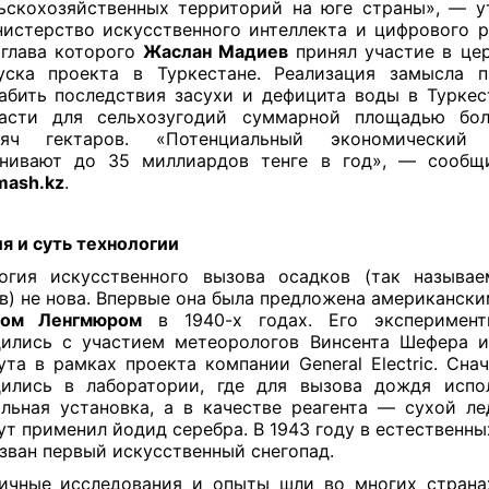
ьскохозяйственных территорий на юге страны», — у
истерство искусственного интеллекта и цифрового р
 глава которого
Жаслан Мадиев
принял участие в це
уска проекта в Туркестане. Реализация замысла п
абить последствия засухи и дефицита воды в Туркес
асти для сельхозугодий суммарной площадью бо
сяч гектаров. «Потенциальный экономический 
нивают до 35 миллиардов тенге в год», — сообщ
ash.kz
.
я и суть технологии
огия искусственного вызова осадков (так называ
в) не нова. Впервые она была предложена американск
гом Ленгмюром
в 1940-х годах. Его экспериме
ились с участием метеорологов Винсента Шефера 
ута в рамках проекта компании General Electric. Сна
ились в лаборатории, где для вызова дождя испо
льная установка, а в качестве реагента — сухой ле
ут применил йодид серебра. В 1943 году в естественны
зван первый искусственный снегопад.
ичные исследования и опыты шли во многих страна