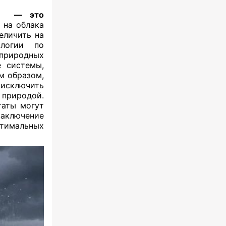
дь — это
 на облака
еличить на
логии по
 природных
е системы,
м образом,
 исключить
 природой.
таты могут
аключение
тимальных