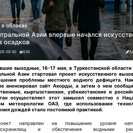
ания
Технология
 в облаках
нтральной Азии впервые начался искусст
в осадков
26 09:30
536
А
вшие выходные, 16-17 мая, в Туркестанской области
льной Азии стартовал проект искусственного вызо
ешения проблемы местного водного дефицита. Нак
е анонсировал сайт Акорды, а затем о нем сообщ
твенные, кыргызстанские, узбекистанские и росси
стан осуществляет этот замысел совместно с Нац
ом метеорологии ОАЭ, где использование техно
ния дождей стало постоянной практикой.
роект направлен на повышение уровня напо
дохранилищ и обеспечение водными рес