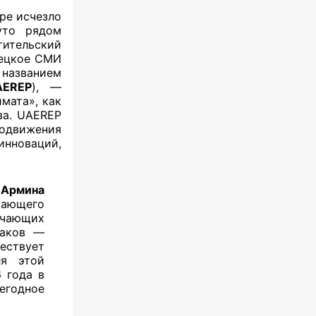
ре исчезло
уто рядом
ительский
мецкое СМИ
азванием
AEREP
), —
мата», как
ва. UAEREP
одвижения
нноваций,
W
Армина
чающего
учающих
лаков —
ествует
ля этой
 года в
егодное