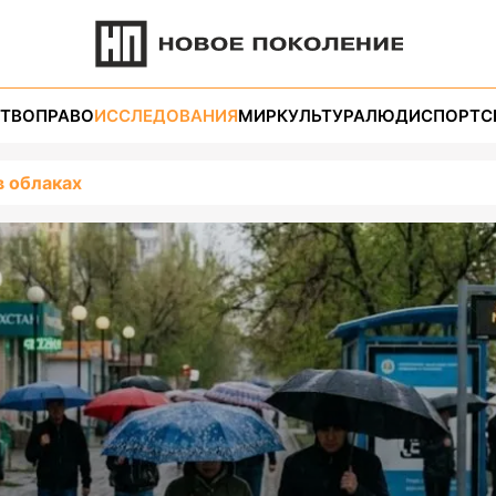
ТВО
ПРАВО
ИССЛЕДОВАНИЯ
МИР
КУЛЬТУРА
ЛЮДИ
СПОРТ
С
в облаках