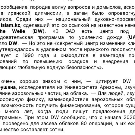
 сообщение, породив волну вопросов и домыслов, вско
та иранской дипмиссии, а затем было опровергн
ников. Среди них — национальный духовно-просвет
л
Islam.kz
, сделавший это со ссылкой на известное не
che Welle
(
DW
). «В ОАЭ есть центр под н
едовательская программа по усилению дождя (
U
ило
DW
. — Но это не «секретный центр изменения кли
утверждалось в удаленном посте иранского посольст
твует с 1990 года и «находится в авангарде пр
дований по повышению осадков и внедрения и
яющих глобальную водную безопасность».
 очень хорошо знаком с ним, — цитирует D
рушяна
, исследователя из Университета Аризоны, изу
яние аэрозольных частиц на облака. — Для людей, из
осферную физику, взаимодействие аэрозольных об
 возможность получить финансирование, которое сущ
е много лет, когда люди пишут предложения д
граммы». При этом DW сообщило, что с начала 2026
 проведено для засева облаков 80 операций, а их еж
ичество составляет сотни.