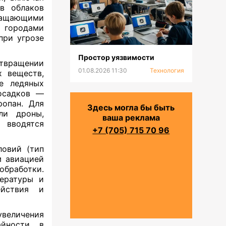
в облаков
ращающими
д городами
при угрозе
Простор уязвимости
твращении
01.08.2026 11:30
Технология
х веществ,
е ледяных
 осадков —
ропан. Для
Здесь могла бы быть
ли дроны,
ваша реклама
 вводятся
+7 (705) 715 70 96
ловий (тип
м авиацией
обработки.
пературы и
ействия и
величения
йности, в