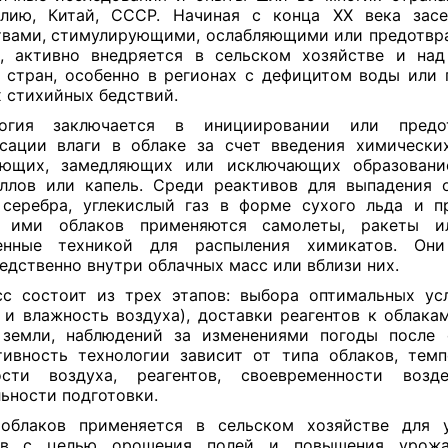
алию, Китай, СССР. Начиная с конца XX века засе
твами, стимулирующими, ослабляющими или предотв
, активно внедряется в сельском хозяйстве и на
 стран, особенно в регионах с дефицитом воды или 
 стихийных бедствий.
логия заключается в инициировании или предо
сации влаги в облаке за счет введения химически
яющих, замедляющих или исключающих образовани
ллов или капель. Среди реактивов для выпадения
серебра, углекислый газ в форме сухого льда и п
а ими облаков применяются самолеты, ракеты и
енные техникой для распыления химикатов. Они
едственно внутри облачных масс или вблизи них.
с состоит из трех этапов: выбора оптимальных ус
 и влажность воздуха), доставки реагентов к облака
земли, наблюдений за изменениями погоды после 
ивность технологии зависит от типа облаков, тем
ости воздуха, реагентов, своевременности возд
ьности подготовки.
 облаков применяется в сельском хозяйстве для у
ов с целью орошения полей и повышения урожа