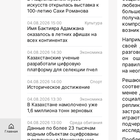
искусств открылась выставка к
любезн
100-летию Сахи Романова
больш
получа
04.08.2026 15:00
Культура
компро
Имя Бактияра Адамжана
возник
оказалось в летних афишах на
Наприм
всех континентах
своей 
разгов
04.08.2026 14:30
Экономика
Казахстанские ученые
он ош
разработали цифровую
правил
платформу для селекции пчел
на нео
Реша
04.08.2026 14:00
Спорт
соотв
Историческое достижение
менее 
социал
04.08.2026 13:30
Экономика
В Казахстане намолочено уже
реплик
1,6 миллиона тонн зерновых
застра
играю
04.08.2026 13:00
Среда обитания
подче
Данные по более 23 тысячам
исслед
Главная
водным объектам оцифрованы
Пробле
и включены в Национальную