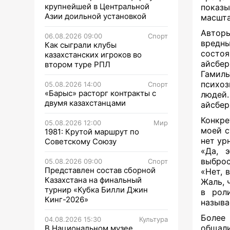
крупнейшей в Центральной
показ
Азии доильной установкой
масшта
Авторы
06.08.2026 09:00
Спорт
вредн
Как сыграли клубы
состоя
казахстанских игроков во
айсбе
втором туре РПЛ
Гамил
психоз
05.08.2026 14:00
Спорт
«Барыс» расторг контракты с
людей.
двумя казахстанцами
айсбер
Конкре
05.08.2026 12:00
Мир
моей с
1981: Крутой маршрут по
нет ур
Советскому Союзу
«Да, 
выброс
05.08.2026 09:00
Спорт
Представлен состав сборной
«Нет, 
Казахстана на финальный
Жаль, 
турнир «Кубка Билли Джин
в рол
Кинг-2026»
называ
Более 
04.08.2026 15:30
Культура
общали
В Национальном музее