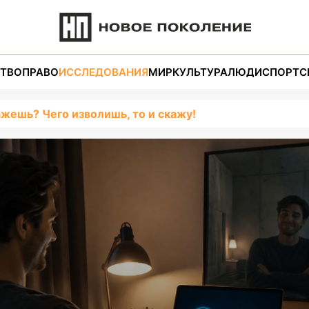
ТВО
ПРАВО
ИССЛЕДОВАНИЯ
МИР
КУЛЬТУРА
ЛЮДИ
СПОРТ
С
ажешь? Чего изволишь, то и скажу!