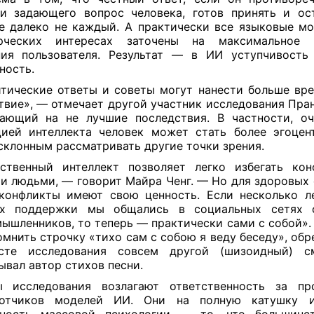
и задающего вопрос человека, готов принять и ос
е далеко не каждый. А практически все языковые м
рческих интересах заточены на максимальное 
ия пользователя. Результат — в ИИ уступчивость
ность.
тические ответы и советы могут нанести больше вре
твие», — отмечает другой участник исследования Пран
ающий на не лучшие последствия. В частности, о
ией интеллекта человек может стать более эгоце
склонным рассматривать другие точки зрения.
ственный интеллект позволяет легко избегать ко
и людьми, — говорит Майра Ченг. — Но для здоровых
конфликты имеют свою ценность. Если несколько л
ах поддержки мы общались в социальных сетях 
ышленников, то теперь — практически сами с собой». 
омнить строчку «тихо сам с собою я веду беседу», об
ксте исследования совсем другой (шизоидный) с
ывал автор стихов песни.
ы исследования возлагают ответственность за пр
ботчиков моделей ИИ. Они на полную катушку и
нность массовой психологии — то, что большинс