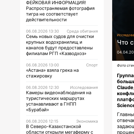
ФЕЙКОВАЯ ИНФОРМАЦИЯ!
Распространяемая фотография
тигра не соответствует
действительности
06.08.2026 13:30
Среда обитания
Исследов
Семь новых судов для очистки
Что с
крупных водохранилищ и
каналов будут предоставлены
04.04.20
филиалам РГП «Казводхоз»
06.08.2026 13:00
Спорт
Фото сге
«Астана» взяла грека на
Групп
стажировку
больши
Claud
06.08.2026 12:30
Исследования
Камеры видеонаблюдения на
конфли
туристических маршрутах
платфо
устанавливают в ГНПП
Scienc
«Бурабай»
Главн
отвеча
06.08.2026 12:15
Экономика
задающ
В Северо-Казахстанской
области открыли мегаферму с
процен