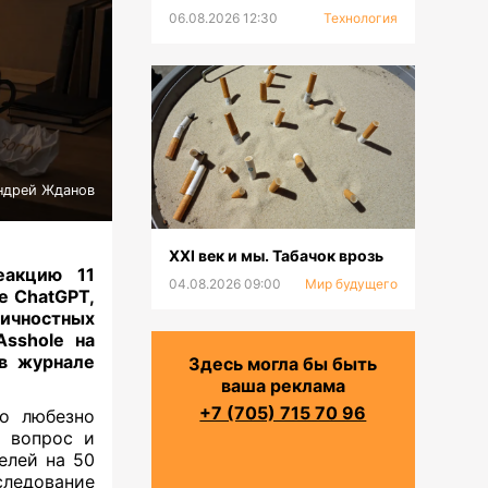
устанавливают в ГНПП
06.08.2026 12:30
Технология
«Бурабай»
ндрей Жданов
XXI век и мы. Табачок врозь
еакцию 11
04.08.2026 09:00
Мир будущего
е ChatGPT,
ичностных
Asshole на
 в журнале
Здесь могла бы быть
ваша реклама
+7 (705) 715 70 96
о любезно
й вопрос и
елей на 50
следование