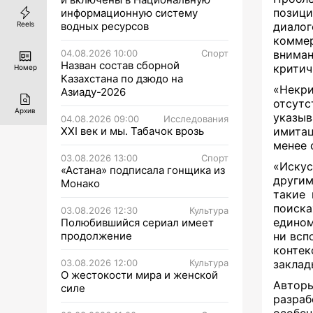
позици
информационную систему
Reels
водных ресурсов
диалог
комме
04.08.2026 10:00
Спорт
вниман
Назван состав сборной
критич
Номер
Казахстана по дзюдо на
«Некри
Азиаду-2026
отсутс
Архив
указыв
04.08.2026 09:00
Исследования
XXI век и мы. Табачок врозь
имитац
менее 
03.08.2026 13:00
Спорт
«Искус
«Астана» подписала гонщика из
другим
Монако
такие 
поиск
03.08.2026 12:30
Культура
едином
Полюбившийся сериал имеет
продолжение
ни всп
конте
03.08.2026 12:00
Культура
заклад
О жестокости мира и женской
Автор
силе
разра
особе