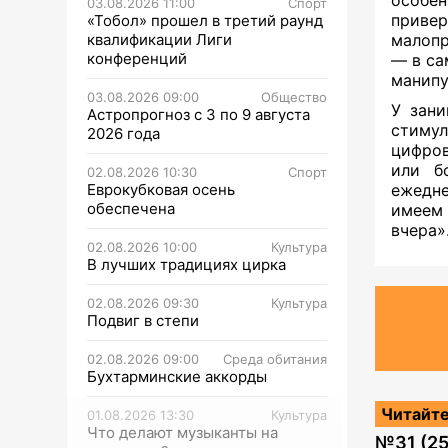
03.08.2026 11:00
Спорт
приве
«Тобол» прошел в третий раунд
квалификации Лиги
малопр
конференций
— в са
манипу
03.08.2026 09:00
Общество
У зан
Астропрогноз с 3 по 9 августа
стимул
2026 года
цифров
или б
02.08.2026 10:30
Спорт
Еврокубковая осень
ежедне
обеспечена
имеем
вчера»
02.08.2026 10:00
Культура
В лучших традициях цирка
02.08.2026 09:30
Культура
Подвиг в степи
02.08.2026 09:00
Среда обитания
Бухтарминские аккорды
Читайте
01.08.2026 13:30
Культура
Что делают музыканты на
№
31 (2