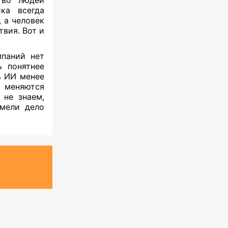
ка всегда
 а человек
вия. Вот и
паний нет
ь понятнее
ь ИИ менее
 меняются
 не знаем,
мели дело