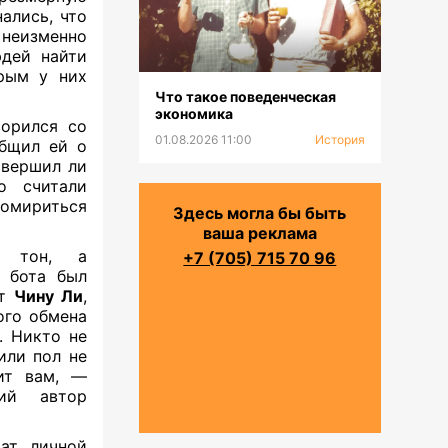
ались, что
неизменно
юдей найти
орым у них
Что такое поведенческая
экономика
сорился со
01.08.2026 11:00
История
общил ей о
овершил ли
о считали
помириться
Здесь могла бы быть
ваша реклама
й тон, а
+7 (705) 715 70 96
 бота был
ит
Чину Ли
,
ого обмена
. Никто не
или пол не
ит вам, —
ий автор
чат личной