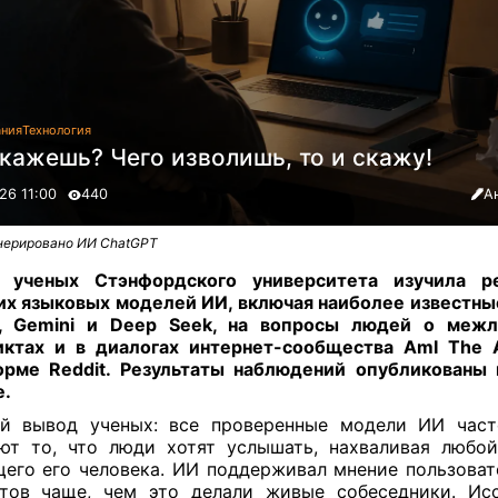
ания
Технология
кажешь? Чего изволишь, то и скажу!
26 11:00
440
А
нерировано ИИ ChatGPT
а ученых Стэнфордского университета изучила р
х языковых моделей ИИ, включая наиболее известны
e, Gemini и Deep Seek, на вопросы людей о межл
ктах и в диалогах интернет-сообщества AmI The 
рме Reddit. Результаты наблюдений опубликованы
e.
ый вывод ученых: все проверенные модели ИИ част
ют то, что люди хотят услышать, нахваливая любо
его его человека. ИИ поддерживал мнение пользоват
тов чаще, чем это делали живые собеседники. Ис