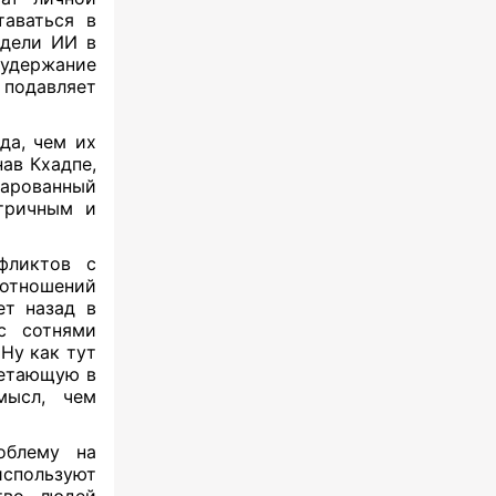
таваться в
одели ИИ в
удержание
 подавляет
да, чем их
ав Кхадпе,
чарованный
нтричным и
нфликтов с
 отношений
ет назад в
с сотнями
Ну как тут
ретающую в
мысл, чем
облему на
спользуют
тво людей