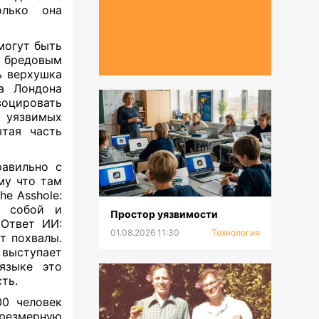
олько она
могут быть
бредовым
ь верхушка
а Лондона
оцировать
о уязвимых
ытая часть
равильно с
му что там
he Asshole:
с собой и
Простор уязвимости
 Ответ ИИ:
01.08.2026 11:30
Технология
т похвалы.
 выступает
языке это
ть.
00 человек
чрезмерную