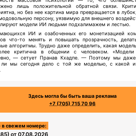
ржено лишь положительной обратной связи. Крити
иятна, но без нее картина мира превращается в лубок,
модовольную персону, уязвимую для внешнего воздейст
лируют модели ИИ людьми подхалимажем и лестью.
имающихся ИИ и озабоченных его монетизацией ком
ов что-то менять и повышать прозрачность, делат
ые алгоритмы. Трудно даже определить, какая модел
олее критична в общении с человеком. «Модели
вно, — сетует Пранав Кхадпе. — Поэтому мы даже
 ли мы сегодня дело с той же моделью, с какой и
.
Здесь могла бы быть ваша реклама
+7 (705) 715 70 96
 в свежем номере:
585)
от
07.08.2026