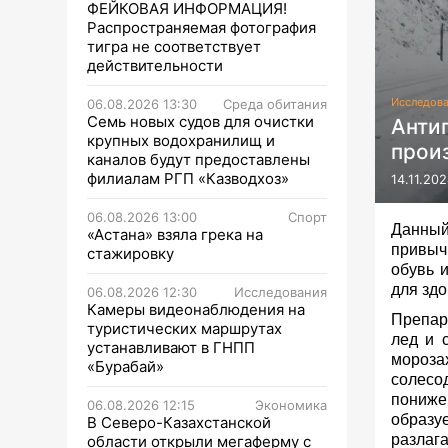
ФЕЙКОВАЯ ИНФОРМАЦИЯ!
Распространяемая фотография
тигра не соответствует
действительности
Исследов
06.08.2026 13:30
Среда обитания
Семь новых судов для очистки
Анти
крупных водохранилищ и
прои
каналов будут предоставлены
филиалам РГП «Казводхоз»
14.11.202
06.08.2026 13:00
Спорт
Данный
«Астана» взяла грека на
привыч
стажировку
обувь 
для здо
06.08.2026 12:30
Исследования
Камеры видеонаблюдения на
Препар
туристических маршрутах
лед и 
устанавливают в ГНПП
мороза
«Бурабай»
солесо
пониже
06.08.2026 12:15
Экономика
образуе
В Северо-Казахстанской
разлаг
области открыли мегаферму с