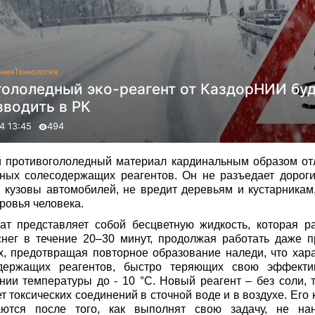
ания
Технология
гололедный эко-реагент от КаздорНИИ бу
зводить в РК
4 13:45
494
 противогололедный материал кардинальным образом отл
ных солесодержащих реагентов. Он не разъедает дороги
и кузовы автомобилей, не вредит деревьям и кустарникам
ровья человека.
ат представляет собой бесцветную жидкость, которая р
снег в течение 20–30 минут, продолжая работать даже 
х, предотвращая повторное образование наледи, что хар
держащих реагентов, быстро теряющих свою эффекти
нии температуры до - 10 °С. Новый реагент – без соли, 
т токсических соединений в сточной воде и в воздухе. Его
аются после того, как выполнят свою задачу, не на