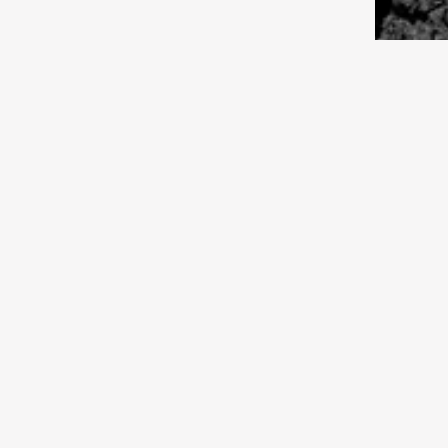
03.08.2026 11:00
Спорт
«Тобол» прошел в третий раунд
квалификации Лиги
конференций
03.08.2026 09:00
Общество
Астропрогноз с 3 по 9 августа
1981:
2026 года
марш
Сове
02.08.2026 10:30
Спорт
Еврокубковая осень
обеспечена
02.08.2026 10:00
Культура
В лучших традициях цирка
02.08.2026 09:30
Культура
Подвиг в степи
02.08.2026 09:00
Среда обитания
Бухтарминские аккорды
01.08.2026 13:30
Культура
Что делают музыканты на