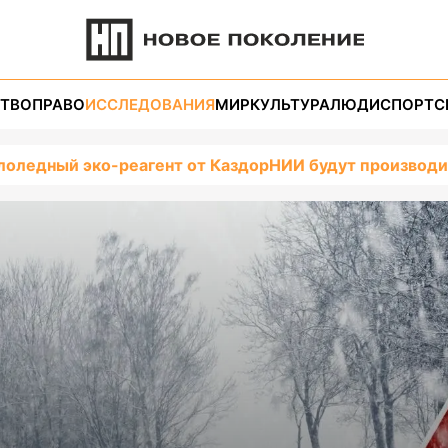
ТВО
ПРАВО
ИССЛЕДОВАНИЯ
МИР
КУЛЬТУРА
ЛЮДИ
СПОРТ
С
лоледный эко-реагент от КаздорНИИ будут производи