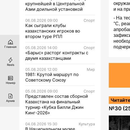
крупнейшей в Центральной
окружа
Азии доильной установкой
и на пр
- На те
06.08.2026 09:00
Спорт
°C, ре
Как сыграли клубы
апроба
казахстанских игроков во
зафик
втором туре РПЛ
необхо
подчер
Главная
05.08.2026 14:00
Спорт
«Барыс» расторг контракты с
двумя казахстанцами
Reels
05.08.2026 12:00
Мир
1981: Крутой маршрут по
Советскому Союзу
Номер
05.08.2026 09:00
Спорт
Представлен состав сборной
Читайте
Казахстана на финальный
Архив
турнир «Кубка Билли Джин
№
30 (2
Кинг-2026»
04.08.2026 15:30
Культура
В Национальном музее