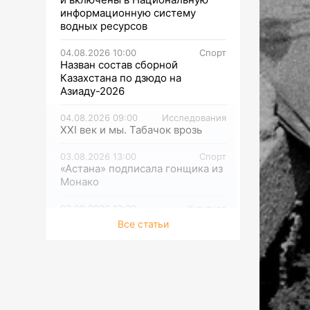
информационную систему
водных ресурсов
04.08.2026 10:00
Спорт
Назван состав сборной
Казахстана по дзюдо на
Азиаду-2026
04.08.2026 09:00
Исследования
XXI век и мы. Табачок врозь
03.08.2026 13:00
Спорт
«Астана» подписала гонщика из
Монако
03.08.2026 12:30
Культура
Полюбившийся сериал имеет
Все статьи
продолжение
03.08.2026 12:00
Культура
О жестокости мира и женской
силе