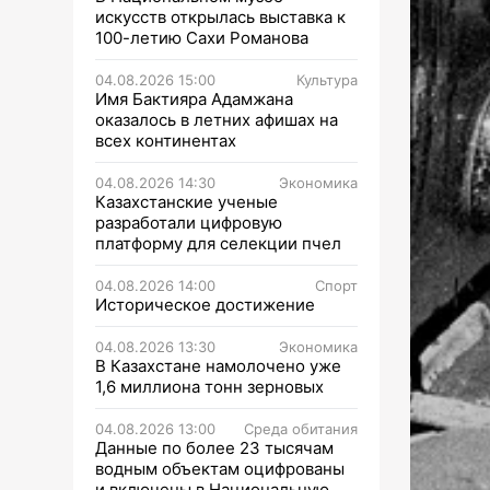
искусств открылась выставка к
100-летию Сахи Романова
04.08.2026 15:00
Культура
Имя Бактияра Адамжана
оказалось в летних афишах на
всех континентах
04.08.2026 14:30
Экономика
Казахстанские ученые
разработали цифровую
платформу для селекции пчел
04.08.2026 14:00
Спорт
Историческое достижение
04.08.2026 13:30
Экономика
В Казахстане намолочено уже
1,6 миллиона тонн зерновых
04.08.2026 13:00
Среда обитания
Данные по более 23 тысячам
водным объектам оцифрованы
и включены в Национальную