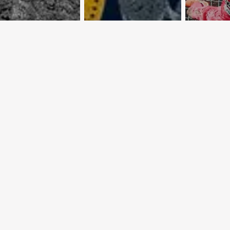
 Крутой
Астропрогноз с
Евроку
рут по
3 по 9 августа
осень
тскому Союзу
2026 года
обеспе