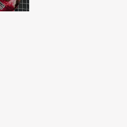
бковая
чена