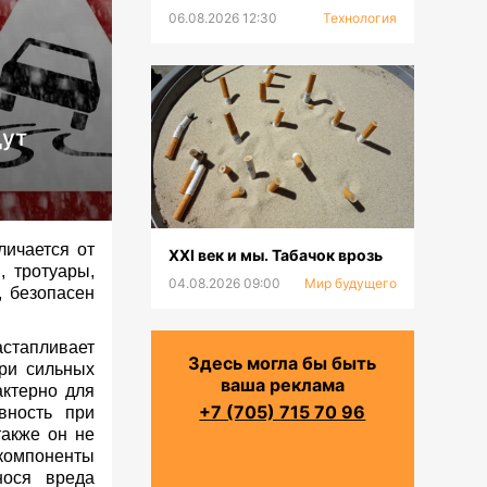
устанавливают в ГНПП
06.08.2026 12:30
Технология
«Бурабай»
дут
ичается от
XXI век и мы. Табачок врозь
, тротуары,
04.08.2026 09:00
Мир будущего
, безопасен
астапливает
Здесь могла бы быть
при сильных
ваша реклама
актерно для
+7 (705) 715 70 96
вность при
также он не
 компоненты
нося вреда