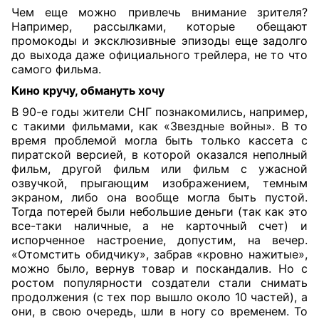
Чем еще можно привлечь внимание зрителя?
Например, рассылками, которые обещают
промокоды и эксклюзивные эпизоды еще задолго
до выхода даже официального трейлера, не то что
самого фильма.
Кино кручу, обмануть хочу
В 90-е годы жители СНГ познакомились, например,
с такими фильмами, как «Звездные войны». В то
время проблемой могла быть только кассета с
пиратской версией, в которой оказался неполный
фильм, другой фильм или фильм с ужасной
озвучкой, прыгающим изображением, темным
экраном, либо она вообще могла быть пустой.
Тогда потерей были небольшие деньги (так как это
все-таки наличные, а не карточный счет) и
испорченное настроение, допустим, на вечер.
«Отомстить обидчику», забрав «кровно нажитые»,
можно было, вернув товар и поскандалив. Но с
ростом популярности создатели стали снимать
продолжения (с тех пор вышло около 10 частей), а
они, в свою очередь, шли в ногу со временем. То