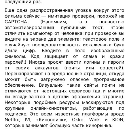
следующий раз.
Еще одна распространенная уловка вокруг этого
фильма сейчас — имитация проверки, похожей на
CAPTCHA. (Напомним, это полностью
автоматизированный публичный тест, чтобы
отличить компьютер от человека; при проверке вы
видите на экране два элемента: текстовое поле и
случайную последовательность искаженных букв
и/или цифр. Вводите в поле изображенные
символы. Код защищает от спама и кражи
паролей.) Иногда просят ввести логины и пароли
от своих аккаунтов (почты или соцсетей).
Перенаправляют на вредоносные страницы, откуда
может быть загружено опасное программное
обеспечение. Визуально такие сайты почти не
отличаются от настоящих сервисов (да и многие
ли вглядываются в детали оформления страниц).
Некоторые подобные ресурсы маскируются под
крупные онлайн-кинотеатры, работающие по
подписке. Это всем известные платформы вроде
Netflix, IVI, «Кинопоиск», Okko, Wink и KION,
которые занимают большую часть кинорынка.