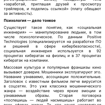
«заработай, приглашая друзей к просмотру
трейлеров, и поделись ссылкой» (плату обещают
за активность).
Психология — дело тонкое
Существует такое понятие, как «социальная
инженерия» — манипулирование людьми, в том
числе психологическое. По данным Positive
Technologies (специализируется на разработке ПО
и решений в сфере кибербезопасности),
социальная инженерия используется в 92
процентах кибератак на физлиц и в 37 процентах
кибератак на компании.
Массовая культура и популярные франшизы кино
вызывают доверие. Мошенники эксплуатируют это.
Название узнаваемо, ассоциации положительные.
Заголовок с известным фильмом легче вирусится
в соцсетях. Это уже классика мошеннического
жанра — воздействие через яркие эмоции и
узнаваемые образы. Старая поговорка
«поспешишь — людей насмешишь» работает во
всех сферах жизни. Те, кто хочет насладиться