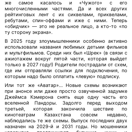
же самое касалось и «Чужого» с его
многочисленными частями. Да и всех других
рейтинговых лент с их сиквелами, приквелами,
ребутами, спин-оффами и иже с ними. Теперь
«обидчик» — это не реальное лицо, а кто-то «по
ту сторону экрана».
В 2025 году злоумышленники особенно активно
использовали названия любимых детьми фильмов
и мультфильмов. Среди них был «Шрек» (в связи с
ажиотажем вокруг пятой части, которая выйдет
только в 2027 году!) Родители пострадали от схем,
где им отправляли ссылки для подключения, по
которым надо было оплатить «левую» подписку.
Или тот же «Аватар»… Новые схемы возникают
при анонсе или даже просто озвученной задумке
Джеймса Кэмерона снять еще одну часть его
вселенной Пандоры. Задолго перед выходом
третьей, которая закончила шествие по
кинотеатрам Казахстана совсем недавно,
наблюдались те же схемы. Выпуск последних двух
назначен на 2029-й и 2031 годы. Но мошенники