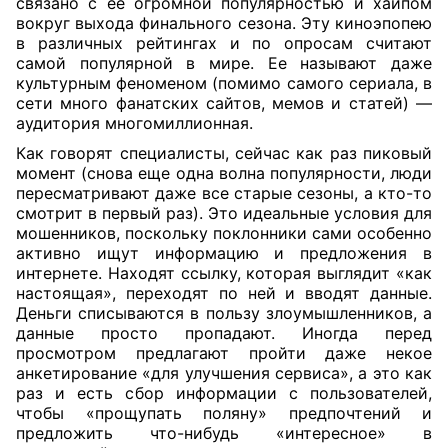
связано с ее огромной популярностью и хайпом
вокруг выхода финального сезона. Эту киноэпопею
в различных рейтингах и по опросам считают
самой популярной в мире. Ее называют даже
культурным феноменом (помимо самого сериала, в
сети много фанатских сайтов, мемов и статей) —
аудитория многомиллионная.
Как говорят специалисты, сейчас как раз пиковый
момент (снова еще одна волна популярности, люди
пересматривают даже все старые сезоны, а кто-то
смотрит в первый раз). Это идеальные условия для
мошенников, поскольку поклонники сами особенно
активно ищут информацию и предложения в
интернете. Находят ссылку, которая выглядит «как
настоящая», переходят по ней и вводят данные.
Деньги списываются в пользу злоумышленников, а
данные просто пропадают. Иногда перед
просмотром предлагают пройти даже некое
анкетирование «для улучшения сервиса», а это как
раз и есть сбор информации с пользователей,
чтобы «прощупать поляну» предпочтений и
предложить что-нибудь «интересное» в