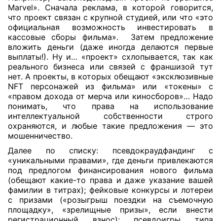
Marvel». Сначала реклама, в которой говорится,
что проект связан с крупной студией, или что «это
официальная возможность инвестировать в
кассовые сборы фильма». Затем предложение
вложить деньги (даже иногда делаются первые
выплаты!). Ну и… «проект» схлопывается, так как
реального бизнеса или связей с франшизой тут
нет. А проекты, в которых обещают «эксклюзивные
NFT персонажей из фильма» или «токены» с
«правом дохода от мерча или киносборов»… Надо
понимать, что права на использование
интеллектуальной собственности строго
охраняются, и любые такие предложения — это
мошенничество.
Далее по списку: псевдокраудфандинг с
«уникальными правами», где деньги привлекаются
под предлогом финансирования нового фильма
(обещают какие-то права и даже указание вашей
фамилии в титрах); фейковые конкурсы и лотереи
с призами («розыгрыш поездки на съемочную
площадку», «зрелищные призы», если внести
регистрационный взнос); псевдоигры типа