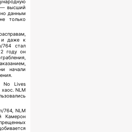
дународную
) — высший
сно данным
не только
асправам,
 и даже к
/764 стал
22 году он
грабления,
аказанием,
ни начали
ления.
 No Lives
 хаос. NLM
ьзовались
m/764, NLM
й Камерон
апрещенных
добивается