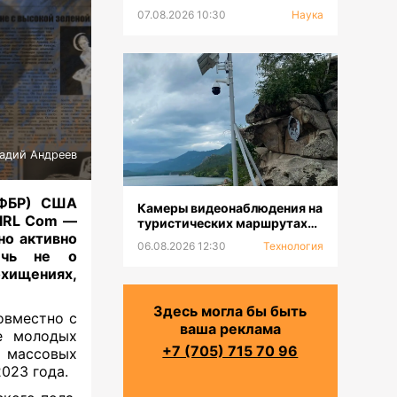
07.08.2026 10:30
Наука
надий Андреев
(ФБР) США
Камеры видеонаблюдения на
 IRL Com —
туристических маршрутах
но активно
устанавливают в ГНПП
06.08.2026 12:30
Технология
«Бурабай»
Речь не о
охищениях,
Здесь могла бы быть
овместно с
ваша реклама
е молодых
+7 (705) 715 70 96
и массовых
023 года.