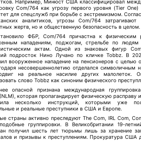
тков. Например, Минюст США классифицировал меж
ровку Com/764 как угрозу первого уровня (Tier One
тет для спецслужб при борьбе с экстремизмом. Согла
канских аналитиков, угрозы Com/764 затрагивают 
тных жертв, но и общественную безопасность в целом.
становило ФБР, Com/764 причастна к физическим р
женным нападениям, поджогам, стрельбе по людям
ристическим актам. Одной из знаковых фигур Com
ий подросток Нино Лучано по кличке Tobbz. В 20
ил вооруженное нападение на пенсионеров с целью о
годаря несовершеннолетию отделался символичным н
одвиг на реальное насилие других малолеток. О
зовать слово Tobbz как синоним физического преступ
нее опасной признана международная группировка
 (NLM), которая пропагандирует физическую расправу и
тила несколько инструкций, которыми уже пол
льные и реальные преступники в США и Европе.
ые страны активно преследуют The Com, IRL Com, Co
подобные группировки. В Великобритании 19-летни
ан получил шесть лет тюрьмы лишь за хранение з
алов и призывы к преступлениям. Прокуратура США 