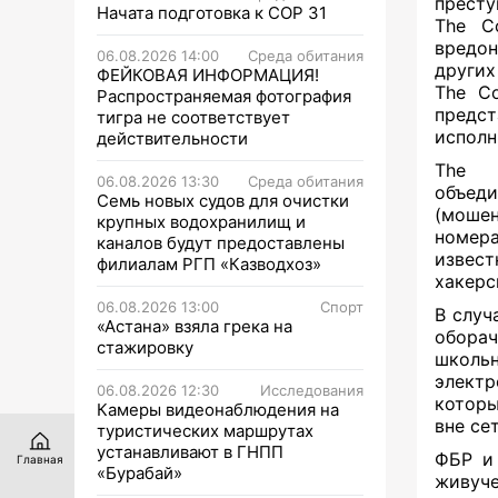
престу
Начата подготовка к СОР 31
The C
вредон
06.08.2026 14:00
Среда обитания
других
ФЕЙКОВАЯ ИНФОРМАЦИЯ!
The C
Распространяемая фотография
предст
тигра не соответствует
исполн
действительности
The 
06.08.2026 13:30
Среда обитания
объед
Семь новых судов для очистки
(моше
крупных водохранилищ и
номера
каналов будут предоставлены
извест
филиалам РГП «Казводхоз»
хакерс
06.08.2026 13:00
Спорт
В случ
«Астана» взяла грека на
оборач
стажировку
школьн
электр
06.08.2026 12:30
Исследования
которы
Камеры видеонаблюдения на
вне се
туристических маршрутах
устанавливают в ГНПП
ФБР и
Главная
«Бурабай»
живуч