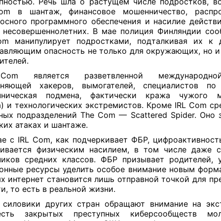
пностью. Речь шла о растущем числе подростков, в
om в шантаж, финансовое мошенничество, распро
осного программного обеспечения и насилие действ
 несовершеннолетних. В мае полиция Финляндии соо
om манипулирует подростками, подталкивая их к д
авляющим опасность не только для окружающих, но и
ителей.
Com является разветвленной международно
иняющей хакеров, вымогателей, специалистов по 
нническая подмена, фактически кража чужого м
) и технологических экстремистов. Кроме IRL Com ср
ных подразделений The Com — Scattered Spider. Оно 
ких атаках и шантаже.
ае с IRL Com, как подчеркивает ФБР, цифроактивност
ивается физическим насилием, в том числе даже 
иков средних классов. ФБР призывает родителей, 
онные ресурсы уделить особое внимание новым форма
х интернет становится лишь отправной точкой для пр
ти, то есть в реальной жизни.
 силовики других стран обращают внимание на экс
есть закрытых преступных киберсообществ м