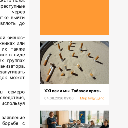
кого пола.
реступные
ь — через
ытке выйти
вплоть до
ой бизнес-
жниках или
 их также
аже в виде
их группах
ганизатора.
апугивать
адок может
XXI век и мы. Табачок врозь
ны семеро
следствия,
04.08.2026 09:00
Мир будущего
 используя
заявление
 борьбе с