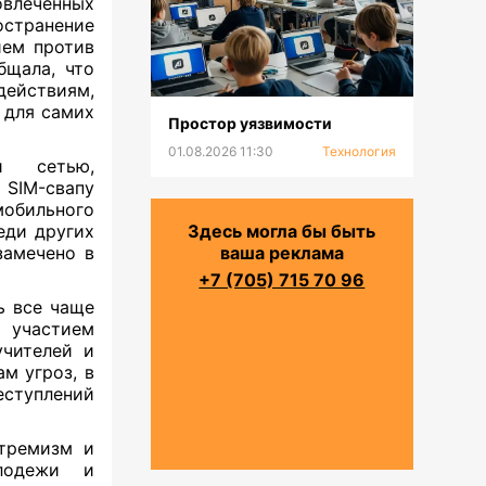
овлеченных
странение
ием против
бщала, что
ействиям,
 для самих
Простор уязвимости
01.08.2026 11:30
Технология
й сетью,
SIM-свапу
обильного
еди других
Здесь могла бы быть
замечено в
ваша реклама
+7 (705) 715 70 96
ь все чаще
с участием
учителей и
м угроз, в
еступлений
тремизм и
олодежи и