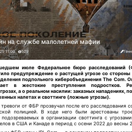
ания
Сетевое окружение
йн на службе малолетней мафии
25 11:00
529
Ген
шедшем июле Федеральное бюро расследований 
ило предупреждение о растущей угрозе со стороны
деления подпольного киберобъединения The Com. О
кает в жестокие преступления подростков. 
грозах, а о реальном насилии: заказных нападениях, п
енных налетах и своттинге (ложные угрозы).
 тревоги от ФБР прозвучал после его расследования с
нской полицией. В ходе него были арестованы тро
 подозреваемых в организации своттинга с угрозам
елов в США и Канаде в период с осени 2022 до весны 2