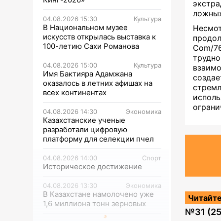
экстра
ложных
04.08.2026 15:30
Культура
В Национальном музее
Несмот
искусств открылась выставка к
продол
100-летию Сахи Романова
Com/76
трудн
04.08.2026 15:00
Культура
взаим
Имя Бактияра Адамжана
созда
оказалось в летних афишах на
стрем
всех континентах
испол
ограни
04.08.2026 14:30
Экономика
Казахстанские ученые
разработали цифровую
платформу для селекции пчел
04.08.2026 14:00
Спорт
Историческое достижение
04.08.2026 13:30
Экономика
В Казахстане намолочено уже
Читайте
1,6 миллиона тонн зерновых
№
31 (2