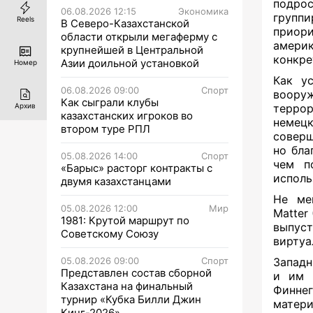
подрос
06.08.2026 12:15
Экономика
группи
Reels
В Северо-Казахстанской
приори
области открыли мегаферму с
амери
крупнейшей в Центральной
конкре
Азии доильной установкой
Номер
Как у
06.08.2026 09:00
Спорт
воору
Как сыграли клубы
терро
Архив
казахстанских игроков во
немецк
втором туре РПЛ
соверш
но бла
05.08.2026 14:00
Спорт
чем п
«Барыс» расторг контракты с
исполь
двумя казахстанцами
Не ме
05.08.2026 12:00
Мир
Matter
1981: Крутой маршрут по
выпус
Советскому Союзу
виртуа
05.08.2026 09:00
Спорт
Западн
Представлен состав сборной
и им 
Казахстана на финальный
Финнег
турнир «Кубка Билли Джин
матери
Кинг-2026»