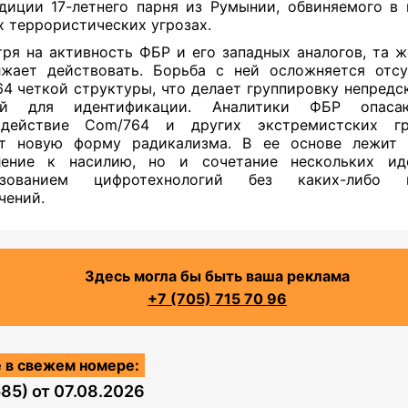
диции 17-летнего парня из Румынии, обвиняемого в
 террористических угрозах.
ря на активность ФБР и его западных аналогов, та 
жает действовать. Борьба с ней осложняется отс
4 четкой структуры, что делает группировку непредс
ой для идентификации. Аналитики ФБР опаса
одействие Com/764 и других экстремистских гр
ет новую форму радикализма. В ее основе лежит 
ление к насилию, но и сочетание нескольких ид
ьзованием цифротехнологий без каких-либо 
чений.
Здесь могла бы быть ваша реклама
+7 (705) 715 70 96
 в свежем номере:
585)
от
07.08.2026