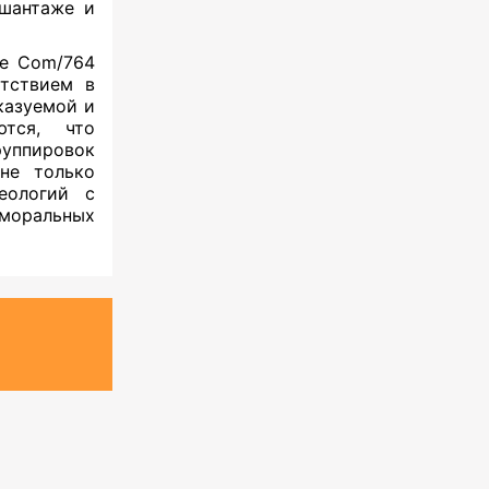
 шантаже и
же Com/764
утствием в
казуемой и
ются, что
уппировок
не только
еологий с
моральных