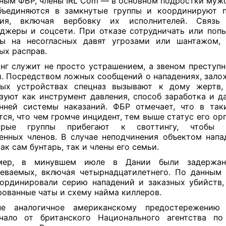
ным ФБР, члены IRL Com — в основном подростки мужс
бъединяются в замкнутые группы и координируют п
вия, включая вербовку их исполнителей. Связ
джеры и соцсети. При отказе сотрудничать или поп
ры на несогласных давят угрозами или шантажом, 
ых расправ.
нг служит не просто устрашением, а звеном преступн
. Посредством ложных сообщений о нападениях, зало
ных устройствах спецназ вызывают к дому жертв,
зуют как инструмент давления, способ заработка и д
нней системы наказаний. ФБР отмечает, что в так
тся, что чем громче инцидент, тем выше статус его ор
орые группы прибегают к своттингу, чтобы з
енных членов. В случае неподчинения объектом нап
как сам бунтарь, так и члены его семьи.
мер, в минувшем июле в Дании были задержа
еваемых, включая четырнадцатилетнего. По данным 
ординировали серию нападений и заказных убийств,
ованные чаты и схему найма киллеров.
е аналогичное американскому предостережению 
учало от британского Национального агентства по