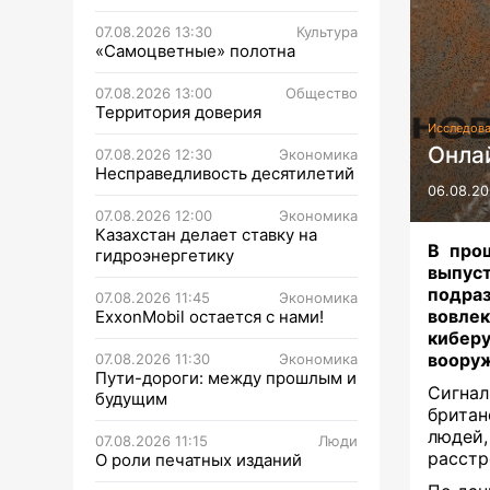
07.08.2026 13:30
Культура
«Самоцветные» полотна
07.08.2026 13:00
Общество
Территория доверия
Исследов
Онла
07.08.2026 12:30
Экономика
Несправедливость десятилетий
06.08.20
07.08.2026 12:00
Экономика
Казахстан делает ставку на
В про
гидроэнергетику
выпуст
подраз
07.08.2026 11:45
Экономика
вовле
ExxonMobil остается с нами!
киберу
вооруж
07.08.2026 11:30
Экономика
Пути-дороги: между прошлым и
Сигнал
будущим
брита
людей,
07.08.2026 11:15
Люди
расстр
О роли печатных изданий