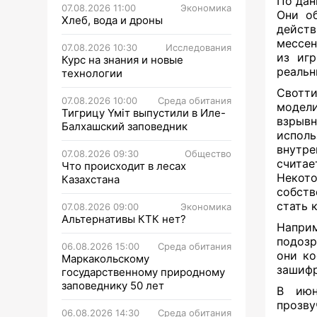
По дан
07.08.2026 11:00
Экономика
Они о
Хлеб, вода и дроны
дейст
мессен
07.08.2026 10:30
Исследования
из иг
Курс на знания и новые
реальн
технологии
Свотти
07.08.2026 10:00
Среда обитания
модели
Тигрицу Үміт выпустили в Иле-
взрыв
Балхашский заповедник
исполь
внутре
07.08.2026 09:30
Общество
считае
Что происходит в лесах
Некот
Казахстана
собств
стать 
07.08.2026 09:00
Экономика
Альтернативы КТК нет?
Напри
подозр
06.08.2026 15:00
Среда обитания
они ко
Маркакольскому
зашифр
государственному природному
заповеднику 50 лет
В июн
прозв
06.08.2026 14:30
Среда обитания