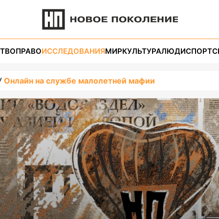
ТВО
ПРАВО
ИССЛЕДОВАНИЯ
МИР
КУЛЬТУРА
ЛЮДИ
СПОРТ
С
Онлайн на службе малолетней мафии