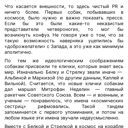
Что касается внешности, то здесь чистый PR и
ничего более. Первых собак, побывавших в
космосе, было нужно и важно показать прессе.
Если бы это были какие-то неказистые
представители четвероногих, то мог бы
возникнуть конфуз. Не говоря уже о том, что за
такую возможность наверняка уцепились бы
«доброжелатели» с Запада, а это уже как минимум
аполитично.
По тем же идеологическим соображениям
собакам присвоили те клички, которые знает весь
мир. Изначально Белку и Стрелку звали иначе —
Альбиной и Маркизой (по другим данным, Каплей и
Вильной). Считается, что новые клички собакам
дал маршал Митрофан Неделин — главный
ракетчик Советского Союза. Всем — и военным, и
ученым — понравилось, что имена «космических
сестриц» рифмовались. Такой тандем
запоминается с первого упоминания, и потом на
любом языке эти имена звучали недвусмысленно.
Вместе с Белкой и Стрелкой в космос на корабле