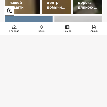
нашей
центр
дорога
памяти
добычи
длиною в
меди
35 лет
Главная
Reels
Номер
Архив