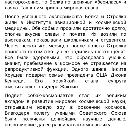
настороженно, то Белка по-щенячьи «бесилась» и
лаяла. Так к ним пришла мировая слава.
После успешного эксперимента Белка и Стрелка
жили в Институте авиационной и космической
медицины. Обе собаки прожили достаточно долго,
сполна вкусив славы и почета. Их возили по
выставкам, показывали школьникам и студентам.
Через несколько месяцев после полета Стрелка
принесла потомство: у нее родились шесть щенят.
Все были здоровыми, что обрадовало ученых:
значит, пребывание в космосе не отражается на
репродуктивной функции. Одного щенка Никита
Хрущев подарил семье президента США Джона
Кеннеди. Его хозяйкой стала супруга
американского лидера Жаклин.
Подвиг собак-космонавтов стал их великим
вкладом в развитие мировой космической науки,
открывшим новую эру в освоении космоса.
Благодаря полету учеными Советского Союза
были получены ценнейшие научные данные,
позволившие далее развивать космонавтику.