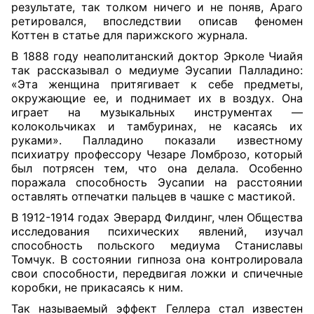
результате, так толком ничего и не поняв, Араго
ретировался, впоследствии описав феномен
Коттен в статье для парижского журнала.
В 1888 году неаполитанский доктор Эрколе Чиайя
так рассказывал о медиуме Эусапии Палладино:
«Эта женщина притягивает к себе предметы,
окружающие ее, и поднимает их в воздух. Она
играет на музыкальных инструментах —
колокольчиках и тамбуринах, не касаясь их
руками». Палладино показали известному
психиатру профессору Чезаре Ломброзо, который
был потрясен тем, что она делала. Особенно
поражала способность Эусапии на расстоянии
оставлять отпечатки пальцев в чашке с мастикой.
В 1912-1914 годах Эверард Филдинг, член Общества
исследования психических явлений, изучал
способность польского медиума Станиславы
Томчук. В состоянии гипноза она контролировала
свои способности, передвигая ложки и спичечные
коробки, не прикасаясь к ним.
Так называемый эффект Геллера стал известен