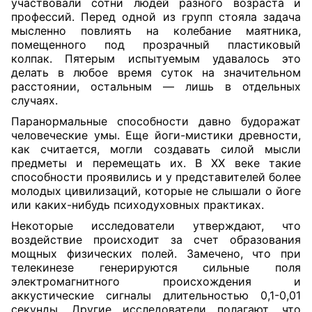
участвовали сотни людей разного возраста и
профессий. Перед одной из групп стояла задача
мысленно повлиять на колебание маятника,
помещенного под прозрачный пластиковый
колпак. Пятерым испытуемым удавалось это
делать в любое время суток на значительном
расстоянии, остальным — лишь в отдельных
случаях.
Паранормальные способности давно будоражат
человеческие умы. Еще йоги-мистики древности,
как считается, могли создавать силой мысли
предметы и перемещать их. В ХХ веке такие
способности проявились и у представителей более
молодых цивилизаций, которые не слышали о йоге
или каких-нибудь психодуховных практиках.
Некоторые исследователи утверждают, что
воздействие происходит за счет образования
мощных физических полей. Замечено, что при
телекинезе генерируются сильные поля
электромагнитного происхождения и
аккустические сигналы длительностью 0,1-0,01
секунды. Другие исследователи полагают, что