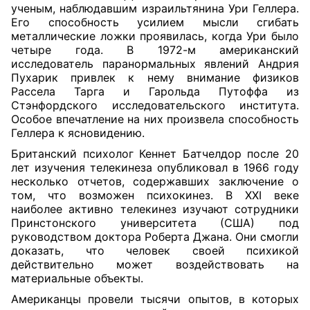
ученым, наблюдавшим израильтянина Ури Геллера.
Его способность усилием мысли сгибать
металлические ложки проявилась, когда Ури было
четыре года. В 1972-м американский
исследователь паранормальных явлений Андрия
Пухарик привлек к нему внимание физиков
Рассела Тарга и Гарольда Путоффа из
Стэнфордского исследовательского института.
Особое впечатление на них произвела способность
Геллера к ясновидению.
Британский психолог Кеннет Батчелдор после 20
лет изучения телекинеза опубликовал в 1966 году
несколько отчетов, содержавших заключение о
том, что возможен психокинез. В XXI веке
наиболее активно телекинез изучают сотрудники
Принстонского университета (США) под
руководством доктора Роберта Джана. Они смогли
доказать, что человек своей психикой
действительно может воздействовать на
материальные объекты.
Американцы провели тысячи опытов, в которых