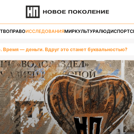
ТВО
ПРАВО
ИССЛЕДОВАНИЯ
МИР
КУЛЬТУРА
ЛЮДИ
СПОРТ
С
. Время — деньги. Вдруг это станет буквальностью?