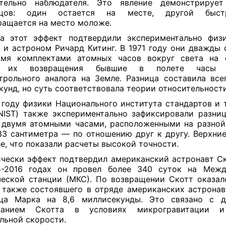
ительно наблюдателя. Это явление демонстрирует
ецов: один остается на месте, другой быст
ращается на место моложе.
ла этот эффект подтвердили экспериментально физ
 и астроном Ричард Китинг. В 1971 году они дважды 
ьмя комплектами атомных часов вокруг света на с
е их возвращения бывшие в полете часы о
трольного аналога на Земле. Разница составила все
кунд, но суть соответствовала теории относительност
 году физики Национального института стандартов и 
IST) также экспериментально зафиксировали разни
двумя атомными часами, расположенными на разно
33 сантиметра — по отношению друг к другу. Верхни
е, что показали расчеты высокой точности.
чески эффект подтвердил американский астронавт Ск
5-2016 годах он провел более 340 суток на Межд
еской станции (МКС). По возвращении Скотт оказа
 также состоявшего в отряде американских астронав
еца Марка на 8,6 миллисекунды. Это связано с д
ванием Скотта в условиях микрогравитации 
льной скорости.