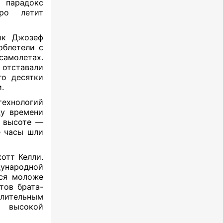
 парадокс
ро летит
ик Джозеф
облетели с
амолетах.
тставали
го десятки
и.
технологий
цу времени
й высоте —
е часы шли
отт Келли.
ународной
лся моложе
тов брата-
лительным
и высокой