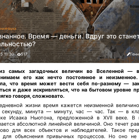
ания
Наука
нанное. Время — деньги. Вдруг это стане
альностью?
5 11:30
517
Ген
из самых загадочных величин во Вселенной — 
инимаем его как нечто постоянное и неизменное.
ла, что время может вести себя по-разному — за
ться и даже искривляться, что на бытовом уровне п
мягко говоря, сложновато
.
едневной жизни время кажется неизменной величино
 секунду, минута — минуту, час — час. Так — в кл
ке Исаака Ньютона, предложенной в XVII веке. В
ается абсолютной линейной величиной. Оно течет ра
ово для всех объектов и наблюдателей. Такое пре
 для объяснения привычных процессов. Но оно не