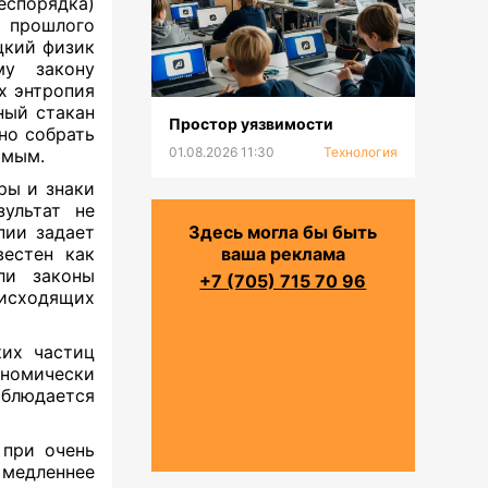
спорядка)
 прошлого
цкий физик
му закону
х энтропия
ный стакан
Простор уязвимости
но собрать
01.08.2026 11:30
Технология
имым.
ры и знаки
ультат не
пии задает
Здесь могла бы быть
вестен как
ваша реклама
ли законы
+7 (705) 715 70 96
исходящих
ких частиц
ономически
блюдается
 при очень
 медленнее