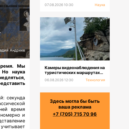
07.08.2026 10:30
Наука
т
надий Андреев
время. Мы
Камеры видеонаблюдения на
 Но наука
туристических маршрутах
медляться,
устанавливают в ГНПП
06.08.2026 12:30
Технология
«Бурабай»
редставить
й: секунда
Здесь могла бы быть
ассической
ваша реклама
 ней время
+7 (705) 715 70 96
вномерно и
дставление
 учитывает