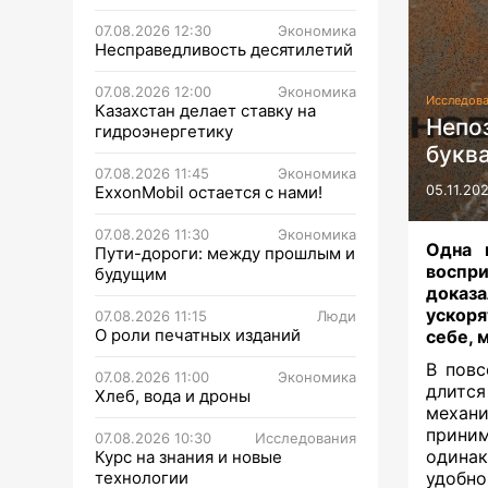
07.08.2026 12:30
Экономика
Несправедливость десятилетий
07.08.2026 12:00
Экономика
Исследов
Казахстан делает ставку на
Непоз
гидроэнергетику
букв
07.08.2026 11:45
Экономика
ExxonMobil остается с нами!
05.11.202
07.08.2026 11:30
Экономика
Одна 
Пути-дороги: между прошлым и
воспр
будущим
доказа
ускоря
07.08.2026 11:15
Люди
О роли печатных изданий
себе, 
В повс
07.08.2026 11:00
Экономика
длится
Хлеб, вода и дроны
механи
приним
07.08.2026 10:30
Исследования
одинак
Курс на знания и новые
технологии
удобно