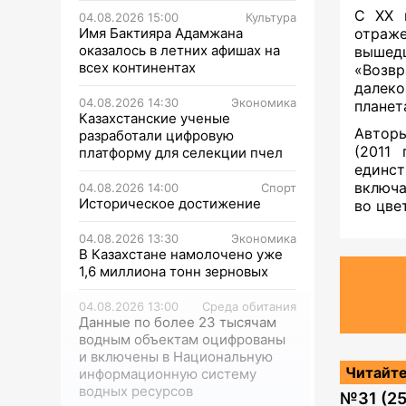
С XX 
04.08.2026 15:00
Культура
Имя Бактияра Адамжана
отраж
оказалось в летних афишах на
вышедш
всех континентах
«Возв
далеко
04.08.2026 14:30
Экономика
планет
Казахстанские ученые
Автор
разработали цифровую
(2011
платформу для селекции пчел
единс
включа
04.08.2026 14:00
Спорт
Историческое достижение
во цве
04.08.2026 13:30
Экономика
В Казахстане намолочено уже
1,6 миллиона тонн зерновых
04.08.2026 13:00
Среда обитания
Данные по более 23 тысячам
водным объектам оцифрованы
и включены в Национальную
Читайте
информационную систему
водных ресурсов
№
31 (2