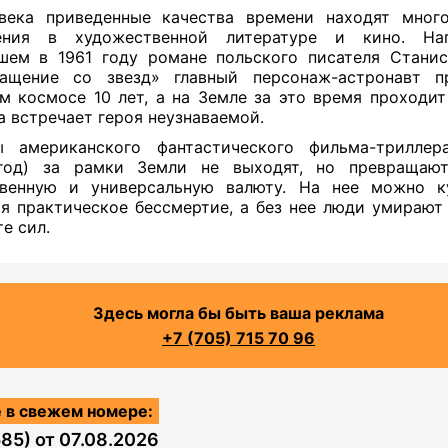
века приведенные качества времени находят много
ения в художественной литературе и кино. На
ем в 1961 году романе польского писателя Стани
ращение со звезд» главный персонаж-астронавт п
м космосе 10 лет, а на Земле за это время проходит 
а встречает героя неузнаваемой.
ы американского фантастического фильма-триллер
 год) за рамки Земли не выходят, но превращаю
твенную и универсальную валюту. На нее можно ку
я практическое бессмертие, а без нее люди умираю
те сил.
Здесь могла бы быть ваша реклама
+7 (705) 715 70 96
 в свежем номере:
585)
от
07.08.2026