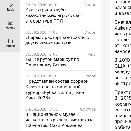
относ
06.08.2026 09:00
Спорт
близн
Как сыграли клубы
Reels
и возв
казахстанских игроков во
втором туре РПЛ
Снача
Хафеле
Номер
05.08.2026 14:00
Спорт
четыр
«Барыс» расторг контракты с
Посл
двумя казахстанцами
от кон
Архив
наносе
05.08.2026 12:00
Мир
1981: Крутой маршрут по
В 2010
Советскому Союзу
США (N
между 
05.08.2026 09:00
Спорт
всего 
Представлен состав сборной
быстре
Казахстана на финальный
Практи
турнир «Кубка Билли Джин
Кинг-2026»
В 201
космич
04.08.2026 15:30
Культура
своего
В Национальном музее
близн
искусств открылась выставка к
пребы
100-летию Сахи Романова
орбита