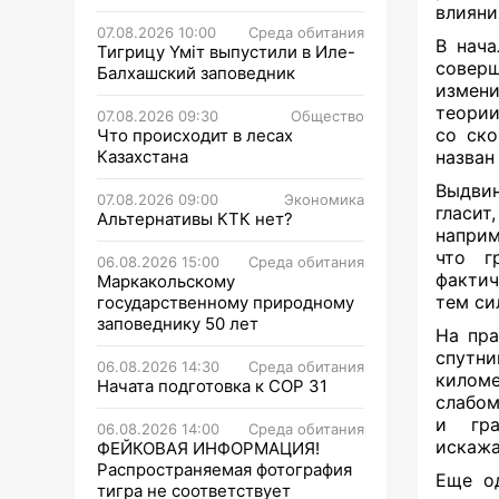
влияни
07.08.2026 10:00
Среда обитания
В нача
Тигрицу Үміт выпустили в Иле-
совер
Балхашский заповедник
измени
теори
07.08.2026 09:30
Общество
со ско
Что происходит в лесах
Казахстана
назван
Выдвин
07.08.2026 09:00
Экономика
гласи
Альтернативы КТК нет?
наприм
что г
06.08.2026 15:00
Среда обитания
фактич
Маркакольскому
тем си
государственному природному
заповеднику 50 лет
На пра
спутн
06.08.2026 14:30
Среда обитания
килом
Начата подготовка к СОР 31
слабо
и гра
06.08.2026 14:00
Среда обитания
искажа
ФЕЙКОВАЯ ИНФОРМАЦИЯ!
Распространяемая фотография
Еще о
тигра не соответствует