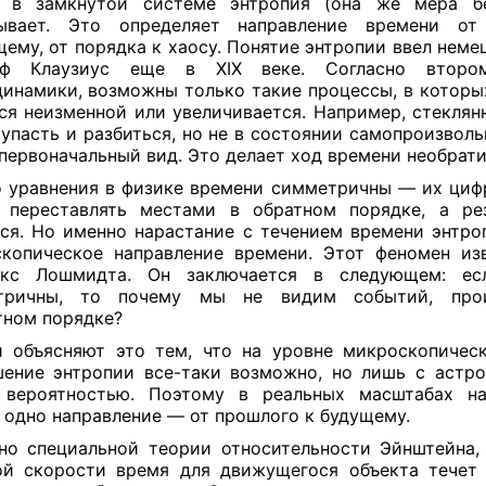
т: в замкнутой системе энтропия (она же мера бе
ывает. Это определяет направление времени от
щему, от порядка к хаосу. Понятие энтропии ввел неме
ьф Клаузиус еще в XIX веке. Согласно второ
инамики, возможны только такие процессы, в которы
ся неизменной или увеличивается. Например, стеклян
упасть и разбиться, но не в состоянии самопроизволь
 первоначальный вид. Это делает ход времени необрат
 уравнения в физике времени симметричны — их циф
 переставлять местами в обратном порядке, а рез
ся. Но именно нарастание с течением времени энтро
копическое направление времени. Этот феномен из
окс Лошмидта. Он заключается в следующем: ес
тричны, то почему мы не видим событий, про
тном порядке?
 объясняют это тем, что на уровне микроскопичес
ение энтропии все-таки возможно, но лишь с астр
 вероятностью. Поэтому в реальных масштабах на
 одно направление — от прошлого к будущему.
но специальной теории относительности Эйнштейна,
й скорости время для движущегося объекта течет