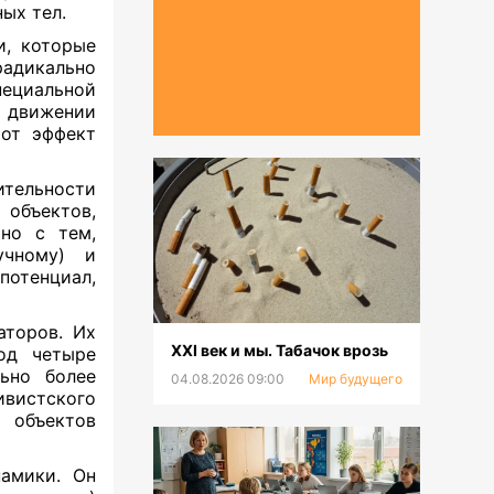
ых тел.
и, которые
адикально
пециальной
 движении
тот эффект
ительности
объектов,
ано с тем,
учному) и
потенциал,
аторов. Их
XXI век и мы. Табачок врозь
од четыре
ьно более
04.08.2026 09:00
Мир будущего
вистского
 объектов
амики. Он