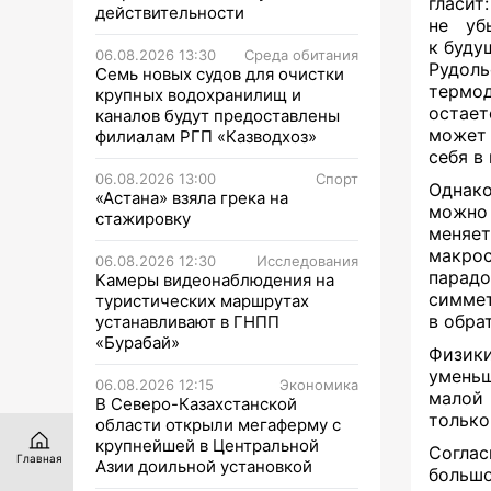
гласи
действительности
не уб
к буду
06.08.2026 13:30
Среда обитания
Рудол
Семь новых судов для очистки
термод
крупных водохранилищ и
остает
каналов будут предоставлены
может 
филиалам РГП «Казводхоз»
себя в
06.08.2026 13:00
Спорт
Однако
«Астана» взяла грека на
можно
стажировку
меняет
макрос
06.08.2026 12:30
Исследования
парад
Камеры видеонаблюдения на
симме
туристических маршрутах
в обра
устанавливают в ГНПП
«Бурабай»
Физики
уменьш
06.08.2026 12:15
Экономика
малой
В Северо-Казахстанской
только
области открыли мегаферму с
крупнейшей в Центральной
Соглас
Главная
Азии доильной установкой
большо