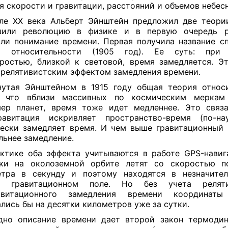
я скорости и гравитации, расстояний и объемов небесн
ле XX века Альберт Эйнштейн предложил две теори
шили революцию в физике и в первую очередь р
ли понимание времени. Первая получила название с
и относительности (1905 год). Ее суть: при
ростью, близкой к световой, время замедляется. Э
 релятивистским эффектом замедления времени.
утая Эйнштейном в 1915 году общая теория относ
т, что вблизи массивных по космическим меркам 
ер планет, время тоже идет медленнее. Это связ
равитация искривляет пространство-время (по-на
ески замедляет время. И чем выше гравитационный 
льнее замедление.
ктике оба эффекта учитываются в работе GPS-навиг
ики на околоземной орбите летят со скоростью п
етра в секунду и поэтому находятся в незначител
м гравитационном поле. Но без учета реляти
витационного замедления времени координаты
лись бы на десятки километров уже за сутки.
дно описание времени дает второй закон термодин