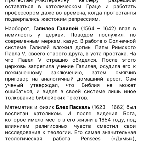
Протестанту-лютеранину Кеплеру разрешили
оставаться в католическом Граце и работать
профессором даже во времена, когда протестанты
подвергались жестоким репрессиям.
Наоборот,
Галилео Галилей
(1564 – 1642) впал в
немилость у церкви. Поводом послужил, по
современным меркам, казус. В работе о Солнечной
системе Галилей вложил догмы Папы Римского
Павла
V
, своего старого друга, в уста простака. На
что Павел
V
страшно обиделся. После этого
церковь запретила учение Галилея, осудила его к
пожизненному заключению, затем смягчив
приговор на аналогичный домашний арест. Сам
ученый утверждал, что Библия не может
ошибаться, и видел в своей системе лишь иное
толкование библейских текстов.
Математик и физик
Блез Паскаль
(1623 – 1662) был
воспитан католиком. И после видения Бога,
которое имело место в его жизни в 1654 году, под
влиянием религиозных чувств сместил свои
исследования к теологии. Его самая значительная
теологическая работа
Pensees
(«Думы»),