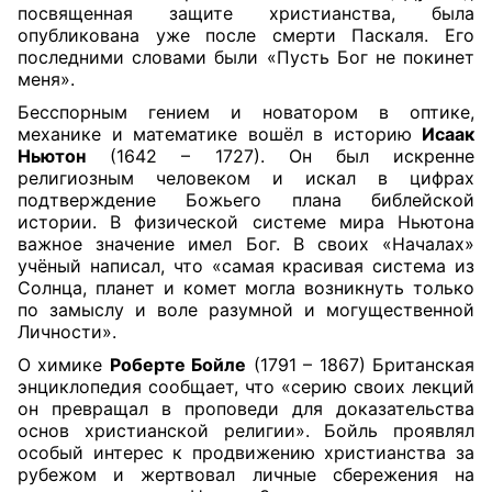
посвященная защите христианства, была
опубликована уже после смерти Паскаля. Его
последними словами были «Пусть Бог не покинет
меня».
Бесспорным гением и новатором в оптике,
механике и математике вошёл в историю
Исаак
Ньютон
(1642 – 1727). Он был искренне
религиозным человеком и искал в цифрах
подтверждение Божьего плана библейской
истории. В физической системе мира Ньютона
важное значение имел Бог. В своих «Началах»
учёный написал, что «самая красивая система из
Солнца, планет и комет могла возникнуть только
по замыслу и воле разумной и могущественной
Личности».
О химике
Роберте Бойле
(1791 – 1867) Британская
энциклопедия сообщает, что «серию своих лекций
он превращал в проповеди для доказательства
основ христианской религии». Бойль проявлял
особый интерес к продвижению христианства за
рубежом и жертвовал личные сбережения на