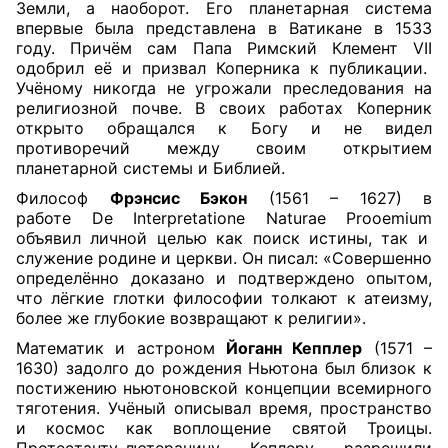
Земли, а наоборот. Его планетарная система
впервые была представлена в Ватикане в 1533
году. Причём сам Папа Римский Клемент
VII
одобрил её и призвал Коперника к публикации.
Учёному никогда не угрожали преследования на
религиозной почве. В своих работах Коперник
открыто обращался к Богу и не видел
противоречий между своим открытием
планетарной системы и Библией.
Философ
Фрэнсис Бэкон
(1561 – 1627) в
работе
De
Interpretatione
Naturae
Prooemium
объявил личной целью как поиск истины, так и
служение родине и церкви. Он писал: «Совершенно
определённо доказано и подтверждено опытом,
что лёгкие глотки философии толкают к атеизму,
более же глубокие возвращают к религии».
Математик и астроном
Йоганн Кепплер
(1571 –
1630) задолго до рождения Ньютона был близок к
постижению ньютоновской концепции всемирного
тяготения. Учёный описывал время, пространство
и космос как воплощение святой Троицы.