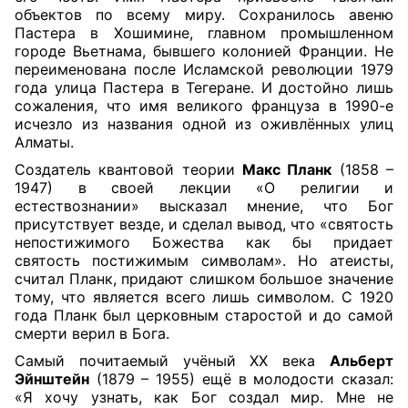
объектов по всему миру. Сохранилось авеню
Пастера в Хошимине, главном промышленном
городе Вьетнама, бывшего колонией Франции. Не
переименована после Исламской революции 1979
года улица Пастера в Тегеране. И достойно лишь
сожаления, что имя великого француза в 1990-е
исчезло из названия одной из оживлённых улиц
Алматы.
Создатель квантовой теории
Макс Планк
(1858 –
1947) в своей лекции «О религии и
естествознании» высказал мнение, что Бог
присутствует везде, и сделал вывод, что «святость
непостижимого Божества как бы придает
святость постижимым символам». Но атеисты,
считал Планк, придают слишком большое значение
тому, что является всего лишь символом. С 1920
года Планк был церковным старостой и до самой
смерти верил в Бога.
Самый почитаемый учёный
XX
века
Альберт
Эйнштейн
(1879 – 1955) ещё в молодости сказал:
«Я хочу узнать, как Бог создал мир. Мне не