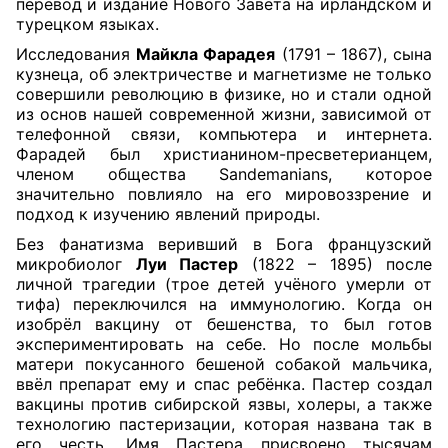
перевод и издание Нового Завета на ирландском и
турецком языках.
Исследования
Майкла Фарадея
(1791 – 1867), сына
кузнеца, об электричестве и магнетизме не только
совершили революцию в физике, но и стали одной
из основ нашей современной жизни, зависимой от
телефонной связи, компьютера и интернета.
Фарадей был христианином-пресветерианцем,
членом общества
Sandemanians
, которое
значительно повлияло на его мировоззрение и
подход к изучению явлений природы.
Без фанатизма веривший в Бога французский
микробиолог
Луи Пастер
(1822 – 1895) после
личной трагедии (трое детей учёного умерли от
тифа) переключился на иммунологию. Когда он
изобрёл вакцину от бешенства, то был готов
экспериментировать на себе. Но после мольбы
матери покусанного бешеной собакой мальчика,
ввёл препарат ему и спас ребёнка. Пастер создал
вакцины против сибирской язвы, холеры, а также
технологию пастеризации, которая названа так в
его честь. Имя Пастера присвоено тысячам