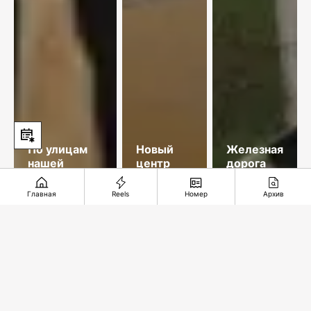
По улицам
Новый
Железная
нашей
центр
дорога
памяти
добычи
длиною в
меди
35 лет
Главная
Reels
Номер
Архив