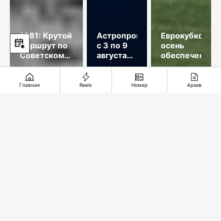
1981: Крутой
Астропрогноз
Еврокубковая
маршрут по
с 3 по 9
осень
Советскому
августа
обеспечена
Союзу
2026
года
Главная
Reels
Номер
Архив