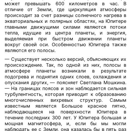
может превышать 600 километров в час. В
отличие от Земли, где циркуляция атмосферы
происходит за счет разницы солнечного нагрева в
экваториальных и полярных областях, на Юпитере
главными движущими силами являются потоки
тепла, идущие из центра планеты, и энергия,
выделяемая при быстром движении планеты
вокруг своей оси. Особенностью Юпитера также
являются его полосы.
— Существует несколько версий, объясняющих их
происхождение. Так, по одной из них, полосы в
атмосфере планеты возникали в результате
подогрева и поднятия одних слоев, охлаждения и
опускания других, — поясняет Светлана Мошкина.
— На границах поясов и зон наблюдается сильная
турбулентность, которая приводит к образованию
многочисленных вихревых структур. Самым
известным является Большое красное пятно,
наблюдающееся на поверхности Юпитера в
течение последних 300 лет. У Юпитера большая и
мощная магнитосфера, и, если бы мы могли
наблюдать ее с Земли, она казалась бы в пять раз