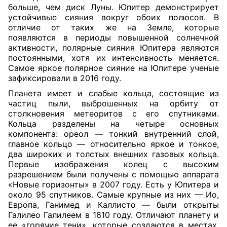
больше, чем диск Луны. Юпитер демонстрирует
устойчивые сияния вокруг обоих полюсов. В
отличие от таких же на Земле, которые
появляются в периоды повышенной солнечной
активности, полярные сияния Юпитера являются
постоянными, хотя их интенсивность меняется.
Самое яркое полярное сияние на Юпитере ученые
зафиксировали в 2016 году.
Планета имеет и слабые кольца, состоящие из
частиц пыли, выброшенных на орбиту от
столкновения метеоритов с его спутниками.
Кольца разделены на четыре основных
компонента: ореол — тонкий внутренний слой,
главное кольцо — относительно яркое и тонкое,
два широких и толстых внешних газовых кольца.
Первые изображения колец с высоким
разрешением были получены с помощью аппарата
«Новые горизонты» в 2007 году. Есть у Юпитера и
около 95 спутников. Самые крупные из них — Ио,
Европа, Ганимед и Каллисто — были открыты
Галилео Галилеем в 1610 году. Отличают планету и
ее «горячие тени», которые создаются в местах,