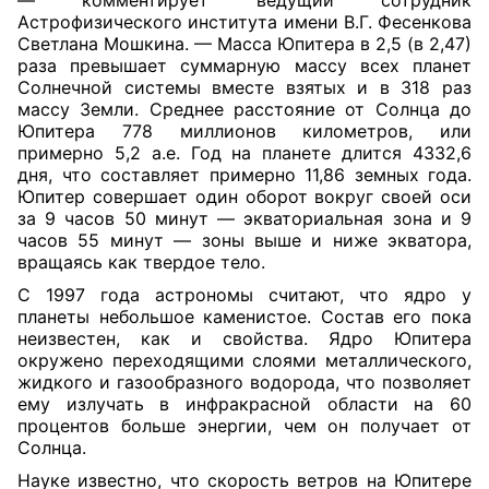
— комментирует ведущий сотрудник
Астрофизического института имени В.Г. Фесенкова
Светлана Мошкина. — Масса Юпитера в 2,5 (в 2,47)
раза превышает суммарную массу всех планет
Солнечной системы вместе взятых и в 318 раз
массу Земли. Среднее расстояние от Солнца до
Юпитера 778 миллионов километров, или
примерно 5,2 а.е. Год на планете длится 4332,6
дня, что составляет примерно 11,86 земных года.
Юпитер совершает один оборот вокруг своей оси
за 9 часов 50 минут — экваториальная зона и 9
часов 55 минут — зоны выше и ниже экватора,
вращаясь как твердое тело.
С 1997 года астрономы считают, что ядро у
планеты небольшое каменистое. Состав его пока
неизвестен, как и свойства. Ядро Юпитера
окружено переходящими слоями металлического,
жидкого и газообразного водорода, что позволяет
ему излучать в инфракрасной области на 60
процентов больше энергии, чем он получает от
Солнца.
Науке известно, что скорость ветров на Юпитере