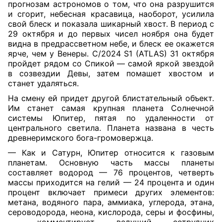
прогнозам астрономов о том, что она разрушится
и сгорит, небесная красавица, наоборот, усилила
свой блеск и показала шикарный хвост. В период с
29 октября и до первых чисел ноября она будет
видна в предрассветном небе, и блеск ее окажется
ярче, чем у Венеры. С/2024 S1 (ATLAS) 31 октября
пройдет рядом со Спикой — самой яркой звездой
в созвездии Девы, затем помашет хвостом и
станет удаляться.
На смену ей придет другой блистательный объект.
Им станет самая крупная планета Солнечной
системы Юпитер, пятая по удаленности от
центрального светила. Планета названа в честь
древнеримского бога-громовержца.
— Как и Сатурн, Юпитер относится к газовым
планетам. Основную часть массы планеты
составляет водород — 76 процентов, четверть
массы приходится на гелий — 24 процента и один
процент включает примеси других элементов:
метана, водяного пара, аммиака, углерода, этана,
сероводорода, неона, кислорода, серы и фосфины,